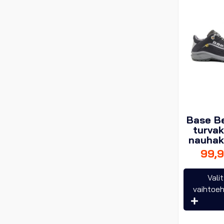
Base B
turvak
nauhaki
99,
Vali
vaihtoe