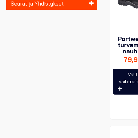
Seurat ja Yhdistykset
Portw
turvam
nauho
79,
Vali
vaihtoe