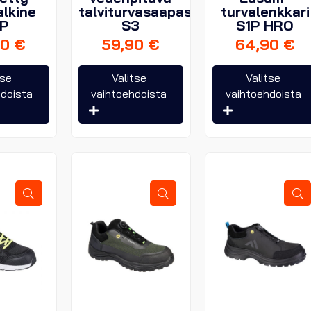
alkine
talviturvasaapas
turvalenkkari
1P
S3
S1P HRO
90
€
59,90
€
64,90
€
Tällä
Tällä
tse
Valitse
Valitse
tuotteella
tuotteella
hdoista
vaihtoehdoista
vaihtoehdoista
on
on
useampi
useampi
muunnelma.
muunnelma.
Voit
Voit
tehdä
tehdä
valinnat
valinnat
tuotteen
tuotteen
sivulla.
sivulla.