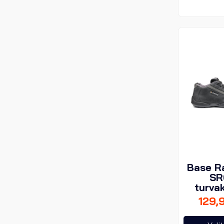
Base R
SR
turva
129,