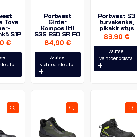
west
Portwest
Portwest S3
e Tove
Girder
turvakenkä,
ner-
Komposiitti
pikakiristys
nkä S1P
S3S ESD SR FO
89,90
€
90
€
84,90
€
Valitse
Tällä
Tällä
tse
Valitse
vaihtoehdoista
tuotteella
tuotteella
hdoista
vaihtoehdoista
on
on
useampi
useampi
muunnelma.
muunnelma.
Voit
Voit
tehdä
tehdä
valinnat
valinnat
tuotteen
tuotteen
sivulla.
sivulla.