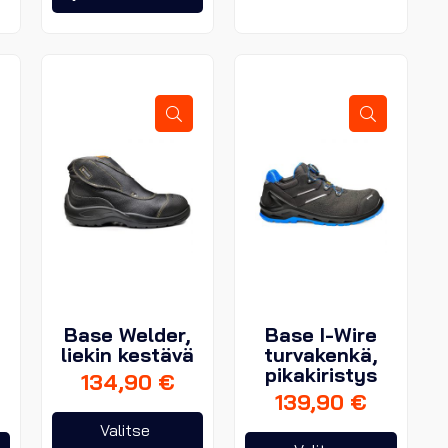
useampi
Voit
Voit
muunnelma.
tehdä
tehdä
Voit
valinnat
valinna
tehdä
tuotteen
tuotte
valinnat
sivulla.
sivulla.
tuotteen
sivulla.
t
Base Welder,
Base I-Wire
liekin kestävä
turvakenkä,
pikakiristys
134,90
€
139,90
€
Tällä
Valitse
Tällä
Tällä
tuotteella