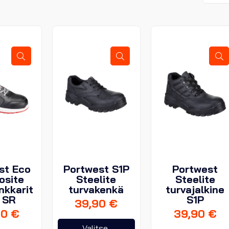
st Eco
Portwest S1P
Portwest
osite
Steelite
Steelite
nkkarit
turvakenkä
turvajalkine
 SR
S1P
39,90
€
90
€
39,90
€
Tällä
Valitse