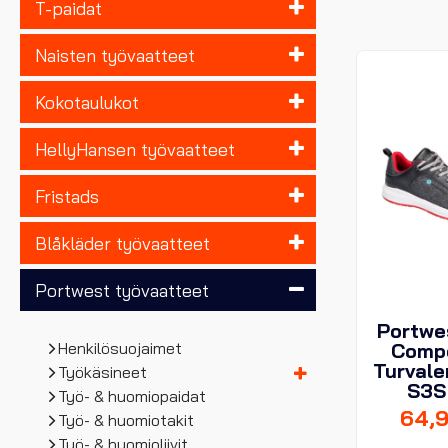
T-paidat
Naisten työvaatteet
Kokotaulukot
HellyHansen työvaatteet
Fristads
Blåkläder työvaatteet
Portwest työvaatteet
Portwe
Henkilösuojaimet
Comp
Turvale
Työkäsineet
S3S
Työ- & huomiopaidat
64,
Työ- & huomiotakit
Työ- & huomioliivit