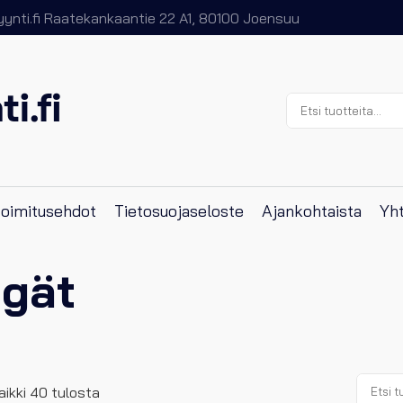
nti.fi
Raatekankaantie 22 A1, 80100 Joensuu
Etsi:
 toimitusehdot
Tietosuojaseloste
Ajankohtaista
Yht
gät
Etsi:
ikki 40 tulosta