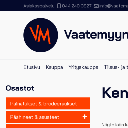
Asiakaspalvelu
044 240 3827
info@vaatemyy
Etusivu
Kauppa
Yrityskauppa
Tilaus- ja
Ken
Osastot
Painatukset & brodeeraukset
Päähineet & asusteet
Näytetään ka