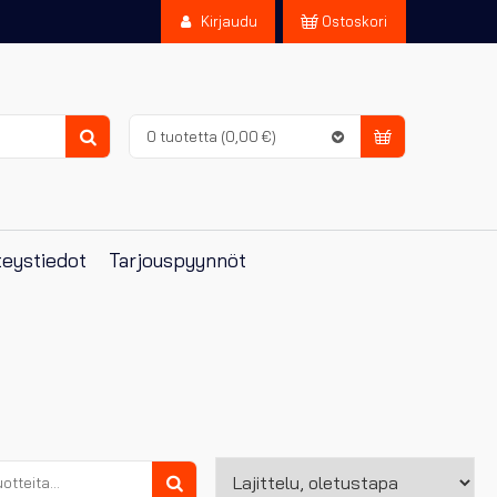
Kirjaudu
Ostoskori
0 tuotetta
(0,00 €)
Haku
eystiedot
Tarjouspyynnöt