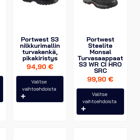
r
Portwest S3
Portwest
nilkkurimallin
Steelite
turvakenkä,
Monsal
pikakiristys
Turvasaappaat
S3 WR CI HRO
94,90
€
SRC
99,90
€
Tällä
Tällä
Valitse
tuotteella
tuotteella
vaihtoehdoista
Tällä
Valitse
on
on
tuottee
vaihtoehdoista
useampi
useampi
on
muunnelma.
muunnelma.
useam
Voit
Voit
muunn
tehdä
tehdä
Voit
valinnat
valinnat
tehdä
tuotteen
tuotteen