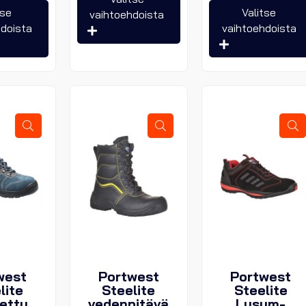
Tällä
tuotteella
tse
Valitse
vaihtoehdoista
tuotteella
on
hdoista
vaihtoehdoista
on
useampi
useampi
muunnelma.
muunnelma.
Voit
Voit
tehdä
tehdä
valinnat
valinnat
tuotteen
tuotteen
sivulla.
sivulla.
west
Portwest
Portwest
lite
Steelite
Steelite
tetty
vedenpitävä
Lusum-