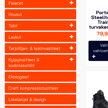
Fleecet
Port
Housut
Steelit
Trai
Takit
turvake
79,
Laukut
Vali
Tarjoilijan- & kokinvaatteet
vaihtoe
Kylpytuotteet &
kodintekstiilit
Ekologiset
Craft kompressiotuotteet
Liikelahjat & design