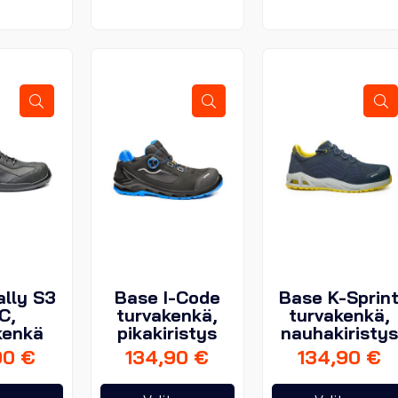
muunnelma.
Voit
Voit
tehdä
tehdä
valinnat
valinnat
tuotteen
tuotteen
sivulla.
sivulla.
ally S3
Base I-Code
Base K-Sprin
C,
turvakenkä,
turvakenkä,
kenkä
pikakiristys
nauhakiristys
90
€
134,90
€
134,90
€
Tällä
Tällä