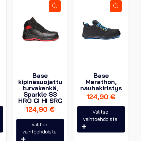
valinna
sivulla.
sivulla.
tuotte
sivulla.
Base
Base
kipinäsuojattu
Marathon,
turvakenkä,
nauhakiristys
Sparkle S3
124,90
€
HRO CI HI SRC
124,90
€
Tällä
Tällä
Valitse
tuotteella
tuottee
vaihtoehdoista
Tällä
Valitse
on
on
tuotteella
vaihtoehdoista
useampi
useam
on
muunnelma.
muunn