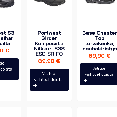
est S3
Portwest
Base Cheste
aihari
Girder
Top
illa
Komposiitti
turvakenkä,
Nilkkuri S3S
nauhakiristys
90
€
ESD SR FO
89,90
€
89,90
€
Tällä
tse
tuotteella
Valitse
hdoista
Tällä
Valitse
on
vaihtoehdoista
tuotteella
vaihtoehdoista
useampi
on
muunnelma.
useampi
Voit
muunnelma.
tehdä
Voit
valinnat
tehdä
tuotteen
valinnat