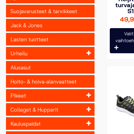
turvaj
S
Suojavarusteet & tarvikkeet
49,
Jack & Jones
Vali
Lasten tuotteet
vaihtoe
Urheilu
Alusasut
Hoito- & hoiva-alanvaatteet
Pikeet
Colleget & Hupparit
Kauluspaidat