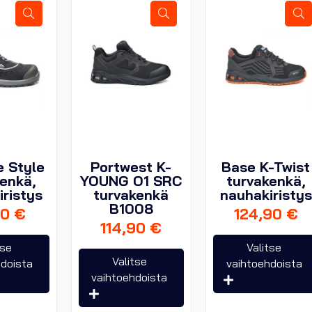
sivulla.
tuotteen
sivulla.
e Style
Portwest K-
Base K-Twist
enkä,
YOUNG O1 SRC
turvakenkä,
ristys
turvakenkä
nauhakiristys
B1008
90
€
124,90
€
114,90
€
Tällä
tse
Valitse
Tällä
tuotteella
Valitse
hdoista
vaihtoehdoista
tuotteella
on
vaihtoehdoista
on
useampi
useampi
muunnelma.