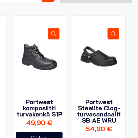
Haku
Portwest
Portwest
komposiitti
Steelite Clog-
turvakenkä S1P
turvasandaalit
SB AE WRU
49,90
€
54,90
€
Tällä
Valitse