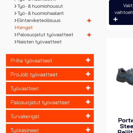
Vali
Työ- & huomiohousut
vaihtoe
Työ- & huomiohaalarit
Elintarviketeollisuus
Kengät
Palosuojatut työvaatteet
Naisten työvaatteet
Priha työvaatteet
ProJob työvaatteet
Työvaatteet
Palosuojatut työvaatteet
Turvakengät
Port
Stee
Työkäsineet
Reiji