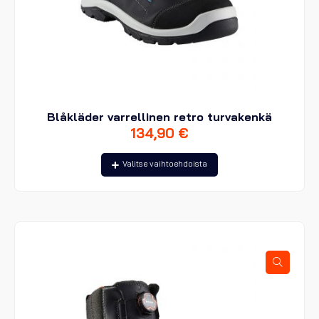
Blåkläder varrellinen retro turvakenkä
134,90
€
Tällä
Valitse vaihtoehdoista
tuotteella
on
useampi
muunnelma.
Voit
tehdä
valinnat
tuotteen
sivulla.