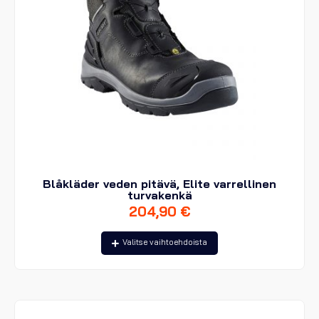
Blåkläder veden pitävä, Elite varrellinen
turvakenkä
204,90
€
Tällä
Valitse vaihtoehdoista
tuotteella
on
useampi
muunnelma.
Voit