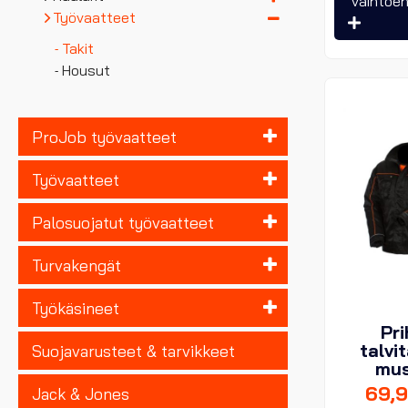
vaihtoe
Työvaatteet
Takit
Housut
ProJob työvaatteet
Työvaatteet
Palosuojatut työvaatteet
Turvakengät
Työkäsineet
Pri
talvit
Suojavarusteet & tarvikkeet
mu
69,
Jack & Jones