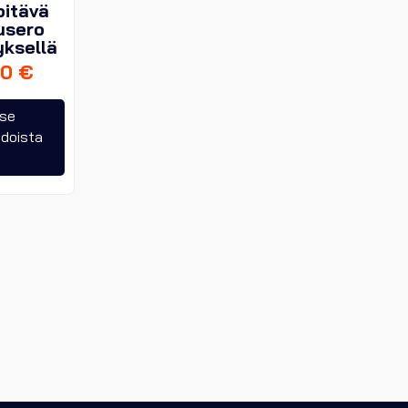
pitävä
usero
yksellä
90
€
Tällä
tse
tuotteella
hdoista
on
useampi
muunnelma.
Voit
tehdä
valinnat
tuotteen
sivulla.