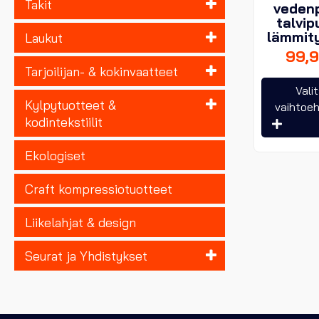
Takit
veden
talvip
lämmit
Laukut
99,
Tarjoilijan- & kokinvaatteet
Vali
Kylpytuotteet &
vaihtoe
kodintekstiilit
Ekologiset
Craft kompressiotuotteet
Liikelahjat & design
Seurat ja Yhdistykset