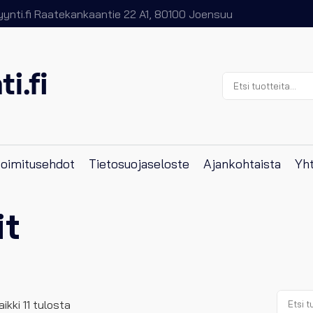
nti.fi
Raatekankaantie 22 A1, 80100 Joensuu
Etsi:
 toimitusehdot
Tietosuojaseloste
Ajankohtaista
Yht
it
Etsi:
ikki 11 tulosta