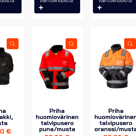
hdoista
vaihtoehdoista
vaihtoehdoista
on
on
useampi
useampi
muunnelma.
muunnelma.
Voit
Voit
tehdä
tehdä
valinnat
valinnat
tuotteen
tuotteen
sivulla.
sivulla.
ha
Priha
Priha
akki,
huomiovärinen
huomiovärine
sta
talvipusero
talvipusero
puna/musta
oranssi/must
90
€