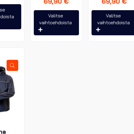
69,90
€
69,90
€
Tällä
tse
Tällä
tuotteella
Valitse
Valitse
hdoista
tuotteella
on
vaihtoehdoista
vaihtoehdoista
on
useampi
useampi
muunnelma.
muunnelma.
Voit
Voit
tehdä
tehdä
valinnat
valinnat
tuotteen
tuotteen
sivulla.
sivulla.
ha