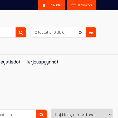
Kirjaudu
Ostoskori
0 tuotetta
(0,00 €)
Haku
eystiedot
Tarjouspyynnöt