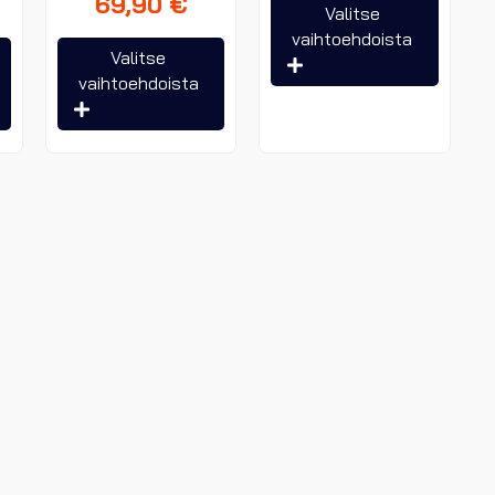
69,90
€
Tällä
Valitse
tuottee
vaihtoehdoista
Tällä
Tällä
Valitse
on
tuotteella
tuotteella
vaihtoehdoista
useam
on
on
muunn
useampi
useampi
Voit
muunnelma.
muunnelma.
tehdä
Voit
Voit
valinna
tehdä
tehdä
tuotte
valinnat
valinnat
sivulla.
tuotteen
tuotteen
sivulla.
sivulla.