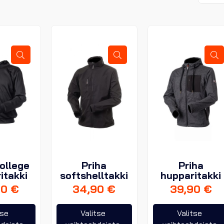
ollege
Priha
Priha
itakki
softshelltakki
hupparitakki
90
€
34,90
€
39,90
€
Tällä
Tällä
tse
Valitse
Valitse
tuotteella
tuotteella