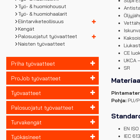
Sopii 
Työ- & huomiohousut
Antista
Työ- & huomiohaalarit
Öljyjäh
Elintarviketeollisuus
Vettäh
Kengät
Iskunv
Palosuojatut työvaatteet
Kaksoi
Naisten työvaatteet
Liukas
CE luo
UKCA –
Priha työvaatteet
SR
ProJob työvaatteet
Materiaa
Työvaatteet
Pintamateri
Pohja:
PU/P
Palosuojatut työvaatteet
Standard
Turvakengät
EN ISO
IEC 61
Työkäsineet