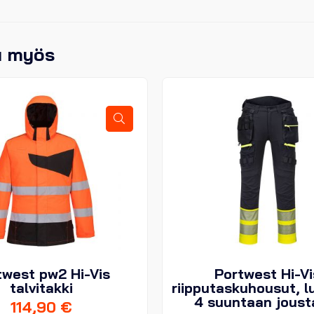
u myös
twest pw2 Hi-Vis
Portwest Hi-Vi
talvitakki
riipputaskuhousut, l
4 suuntaan joust
114,90
€