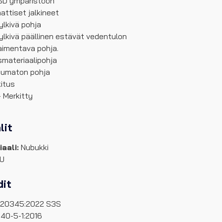
ESD ympäristöön
attiset jalkineet
ylkivä pohja
ylkivä päällinen estävät vedentulon
aimentava pohja.
smateriaalipohja
tumaton pohja
kitus
 Merkitty
lit
aali:
Nubukki
U
it
 20345:2022 S3S
340-5-1:2016