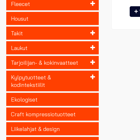
Fleecet
Housut
Takit
Laukut
Tarjoilijan- & kokinvaatteet
Kylpytuotteet &
kodintekstiilit
Ekologiset
Craft kompressiotuotteet
Liikelahjat & design