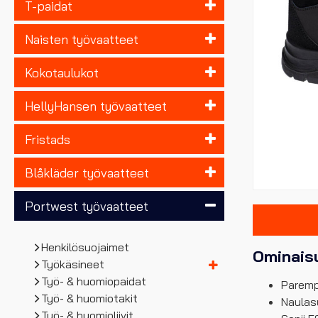
T-paidat
Naisten työvaatteet
Kokotaulukot
HellyHansen työvaatteet
Fristads
Blåkläder työvaatteet
Portwest työvaatteet
Henkilösuojaimet
Ominais
Työkäsineet
Työ- & huomiopaidat
Paremp
Työ- & huomiotakit
Naulas
Työ- & huomioliivit