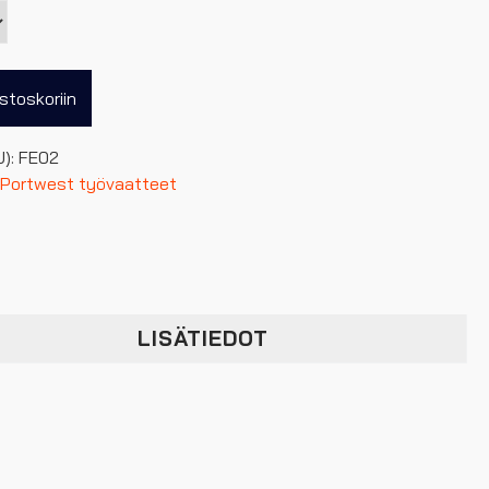
stoskoriin
U):
FE02
Portwest työvaatteet
LISÄTIEDOT