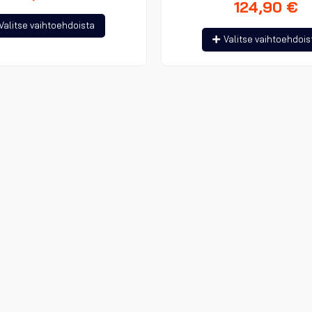
124,90
€
Tällä
Valitse vaihtoehdoista
tuotteella
Valitse vaihtoehdois
on
useampi
muunnelma.
Voit
tehdä
valinnat
tuotteen
sivulla.