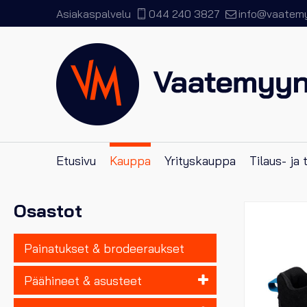
Asiakaspalvelu
044 240 3827
info@vaatemyy
Etusivu
Kauppa
Yrityskauppa
Tilaus- ja
Osastot
Painatukset & brodeeraukset
Päähineet & asusteet