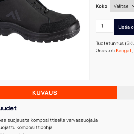
Koko
Portwest
Lisää o
S3
nilkkurimallin
Tuotetunnus (SK
turvakenkä,
Osastot:
Kengät
,
pikakiristys
määrä
KUVAUS
uudet
aa suojausta komposiittisella varvassuojalla
uojattu komposiittipohja