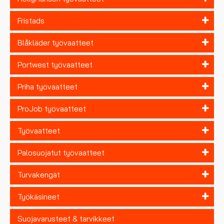
Fristads
Blåkläder työvaatteet
Portwest työvaatteet
Priha työvaatteet
ProJob työvaatteet
Työvaatteet
Palosuojatut työvaatteet
Turvakengät
Työkäsineet
Suojavarusteet & tarvikkeet