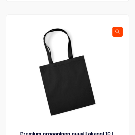
on
useampi
muunnelma.
Voit
tehdä
valinnat
tuotteen
sivulla.
Premium orgaaninen puuvillakassi 10 L