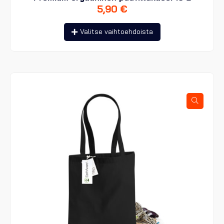
5,90
€
Tällä
Valitse vaihtoehdoista
tuotteella
on
useampi
muunnelma.
Voit
tehdä
valinnat
tuotteen
sivulla.