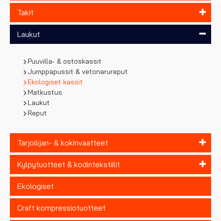
Takit
Laukut
Puuvilla- & ostoskassit
Jumppapussit & vetonarureput
Ekologiset kassit
Matkustus
Laukut
Reput
Tarjoilijan- & kokinvaatteet
Kylpytuotteet & kodintekstiilit
Ekologiset
Craft kompressiotuotteet