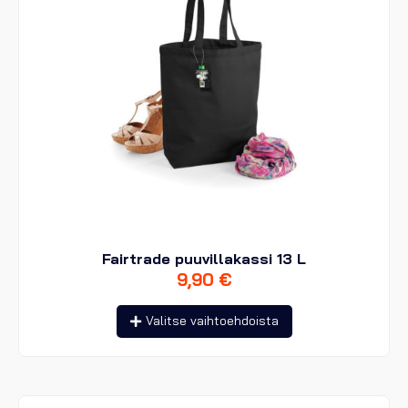
Fairtrade puuvillakassi 13 L
9,90
€
Tällä
Valitse vaihtoehdoista
tuotteella
on
useampi
muunnelma.