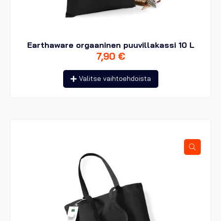
Earthaware orgaaninen puuvillakassi 10 L
7,90
€
Tällä
Valitse vaihtoehdoista
tuotteella
on
useampi
muunnelma.
Voit
tehdä
valinnat
tuotteen
sivulla.