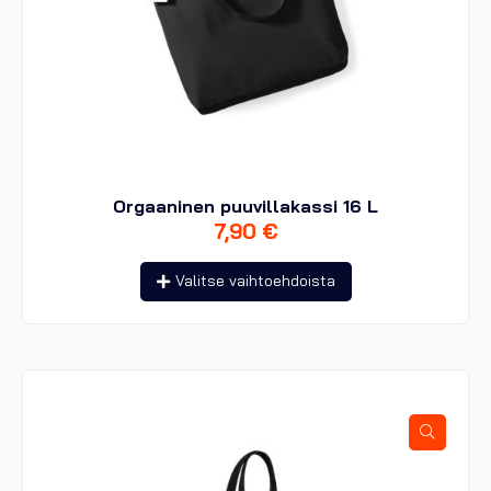
Orgaaninen puuvillakassi 16 L
7,90
€
Tällä
Valitse vaihtoehdoista
tuotteella
on
useampi
muunnelma.
Voit
tehdä
valinnat
tuotteen
sivulla.