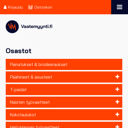
Kirjaudu
Ostoskori
Osastot
Painatukset & brodeeraukset
Päähineet & asusteet
T-paidat
Naisten työvaatteet
Kokotaulukot
HellyHansen työvaatteet