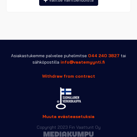
Valitse vaihtoehdoista
tuotteella
12,90 €
on
useampi
muunnelma.
Voit
tehdä
valinnat
tuotteen
sivulla.
Asiakastukemme palvelee puhelimitse
044 240 3827
tai
sähköpostilla
info@vaatemyynti.fi
Withdraw from contract
Muuta evästeasetuksia
Copyright 2023 Fin Vaatturit Oy