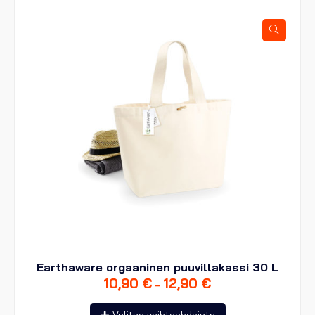
Voit
tehdä
valinnat
tuotteen
sivulla.
Earthaware orgaaninen puuvillakassi 30 L
10,90
€
12,90
€
Hintaluokka:
–
10,90 €
Tällä
-