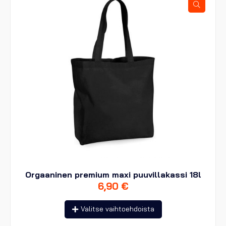
Orgaaninen premium maxi puuvillakassi 18l
6,90
€
Tällä
Valitse vaihtoehdoista
tuotteella