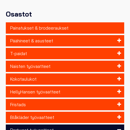
tuotteen
sivulla.
Osastot
Painatukset & brodeeraukset
Päähineet & asusteet
T-paidat
Naisten työvaatteet
Kokotaulukot
HellyHansen työvaatteet
Fristads
Blåkläder työvaatteet