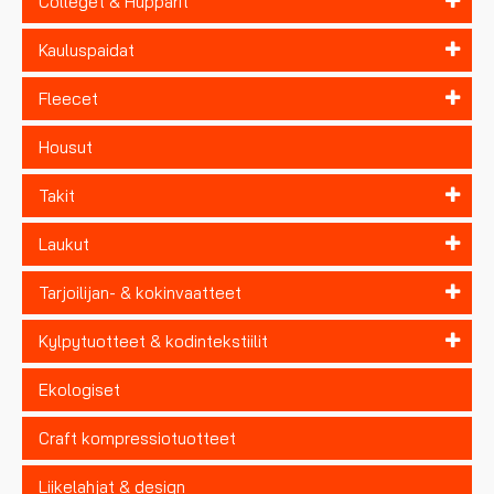
Colleget & Hupparit
Kauluspaidat
Fleecet
Housut
Takit
Laukut
Tarjoilijan- & kokinvaatteet
Kylpytuotteet & kodintekstiilit
Ekologiset
Craft kompressiotuotteet
Liikelahjat & design