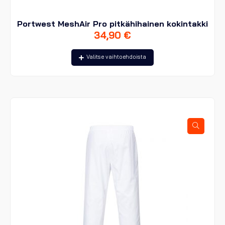
Portwest MeshAir Pro pitkähihainen kokintakki
34,90
€
Tällä
Valitse vaihtoehdoista
tuotteella
on
useampi
muunnelma.
Voit
tehdä
valinnat
tuotteen
sivulla.