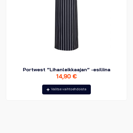
Portwest ”Lihanleikkaajan” -esiliina
14,90
€
Tällä
Valitse vaihtoehdoista
tuotteella
on
useampi
muunnelma.
Voit
tehdä
valinnat