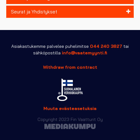
Seurat ja Yhdistykset
Asiakastukemme palvelee puhelimitse
044 240 3827
tai
sähköpostilla
info@vaatemyynti.fi
Withdraw from contract
Muuta evästeasetuksia
Copyright 2023 Fin Vaatturit Oy