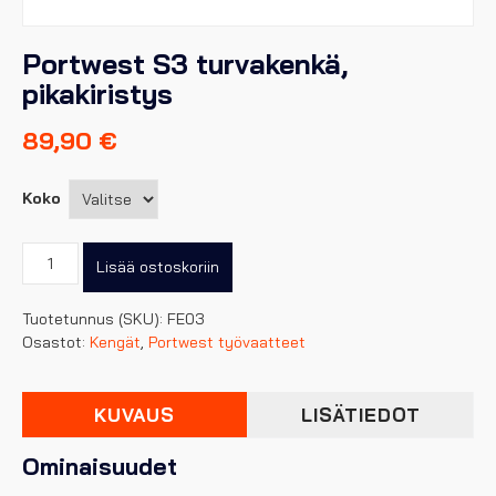
Portwest S3 turvakenkä,
pikakiristys
89,90
€
Koko
Portwest
Lisää ostoskoriin
S3
turvakenkä,
Tuotetunnus (SKU):
FE03
pikakiristys
Osastot:
Kengät
,
Portwest työvaatteet
määrä
KUVAUS
LISÄTIEDOT
Ominaisuudet