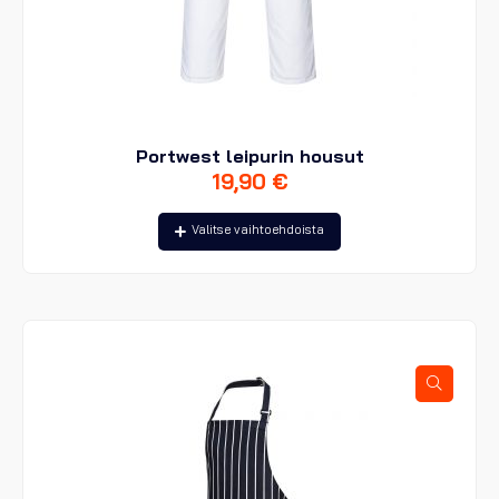
Portwest leipurin housut
19,90
€
Tällä
Valitse vaihtoehdoista
tuotteella
on
useampi
muunnelma.
Voit
tehdä
valinnat
tuotteen
sivulla.