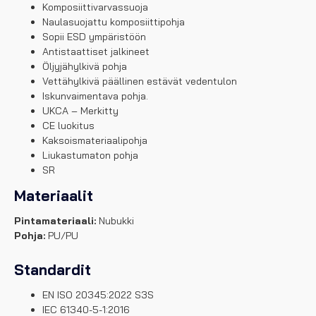
Komposiittivarvassuoja
Naulasuojattu komposiittipohja
Sopii ESD ympäristöön
Antistaattiset jalkineet
Öljyjähylkivä pohja
Vettähylkivä päällinen estävät vedentulon
Iskunvaimentava pohja.
UKCA – Merkitty
CE luokitus
Kaksoismateriaalipohja
Liukastumaton pohja
SR
Materiaalit
Pintamateriaali:
Nubukki
Pohja:
PU/PU
Standardit
EN ISO 20345:2022 S3S
IEC 61340-5-1:2016