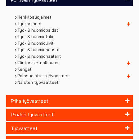
Portwest työvaatteet
Henkilösuojaimet
Työkäsineet
Työ- & huomiopaidat
Työ- & huomiotakit
Työ- & huomioliivit
Työ- & huomiohousut
Työ- & huomiohaalarit
Elintarviketeollisuus
Kengät
Palosuojatut työvaatteet
Naisten työvaatteet
Priha työvaatteet
ProJob työvaatteet
Työvaatteet