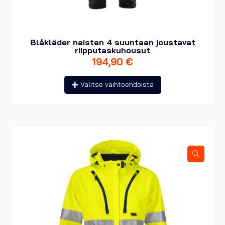
Blåkläder naisten 4 suuntaan joustavat
riipputaskuhousut
194,90
€
Tällä
Valitse vaihtoehdoista
tuotteella
on
useampi
muunnelma.
Voit
tehdä
valinnat
tuotteen
sivulla.