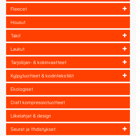
Fleecet
Housut
Takit
Laukut
Tarjoilijan- & kokinvaatteet
Kylpytuotteet & kodintekstiilit
Ekologiset
Craft kompressiotuotteet
Liikelahjat & design
Seurat ja Yhdistykset