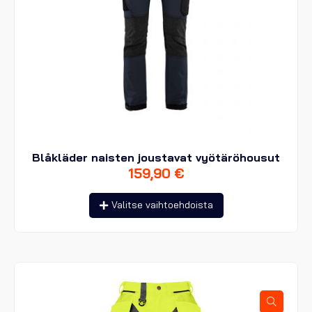
Blåkläder naisten joustavat vyötäröhousut
159,90
€
Tällä
Valitse vaihtoehdoista
tuotteella
on
useampi
muunnelma.
Voit
tehdä
valinnat