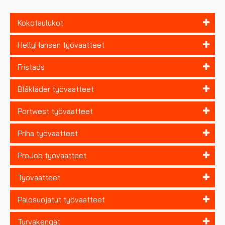
Kokotaulukot
HellyHansen työvaatteet
Fristads
Blåkläder työvaatteet
Portwest työvaatteet
Priha työvaatteet
ProJob työvaatteet
Työvaatteet
Palosuojatut työvaatteet
Turvakengät