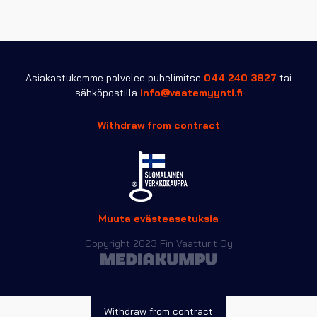
muunnelma.
Voit
tehdä
valinnat
tuotteen
sivulla.
Asiakastukemme palvelee puhelimitse
044 240 3827
tai
sähköpostilla
info@vaatemyynti.fi
Withdraw from contract
Muuta evästeasetuksia
Copyright 2023 Fin Vaatturit Oy
Withdraw from contract