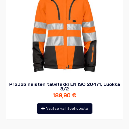
ProJob naisten talvitakki EN ISO 20471, Luokka
3/2
189,90
€
Tällä
Valitse vaihtoehdoista
tuotteella
on
useampi