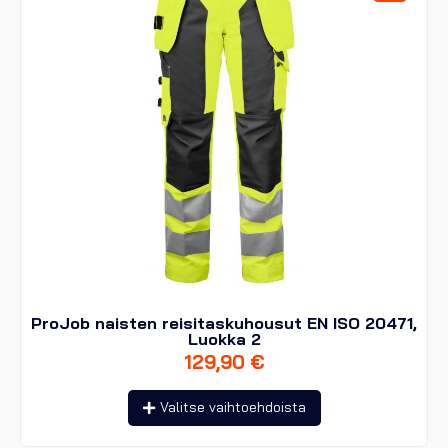
tuotteen
sivulla.
ProJob naisten reisitaskuhousut EN ISO 20471,
Luokka 2
129,90
€
Tällä
Valitse vaihtoehdoista
tuotteella
on