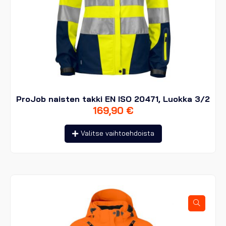
ProJob naisten takki EN ISO 20471, Luokka 3/2
169,90
€
Tällä
Valitse vaihtoehdoista
tuotteella
on
useampi
muunnelma.
Voit
tehdä
valinnat
tuotteen
sivulla.