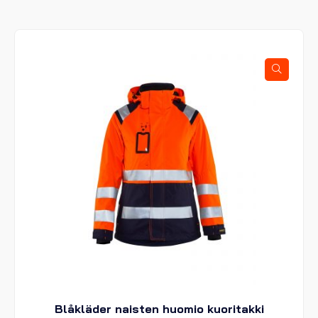
useampi
muunnelma.
Voit
tehdä
valinnat
tuotteen
sivulla.
Blåkläder naisten huomio kuoritakki