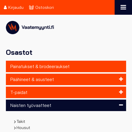
Kirjaudu
Ostoskori
Osastot
Painatukset & brodeeraukset
Päähineet & asusteet
T-paidat
Naisten työvaatteet
Takit
Housut