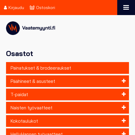
Kirjaudu
Ostoskori
Osastot
Painatukset & brodeeraukset
Päähineet & asusteet
T-paidat
Naisten työvaatteet
Kokotaulukot
HellyHansen työvaatteet