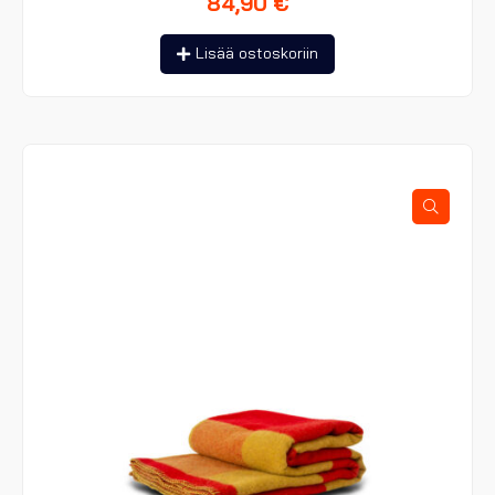
84,90
€
Lisää ostoskoriin