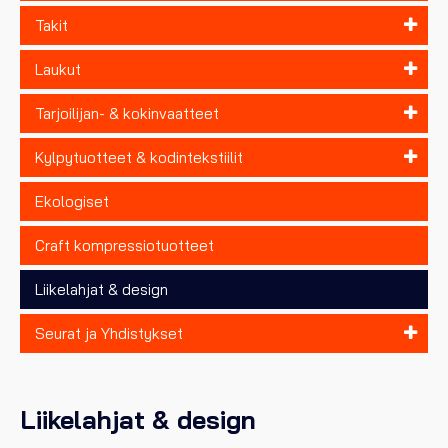
Takit
Laukut
Tarjoilijan- & kokinvaatteet
Kylpytuotteet & kodintekstiilit
Ekologiset
Craft kompressiotuotteet
Liikelahjat & design
Seurat ja Yhdistykset
Liikelahjat & design