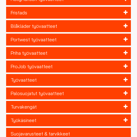
Fristads
Blåkläder työvaatteet
Portwest työvaatteet
Priha työvaatteet
ProJob työvaatteet
Työvaatteet
Palosuojatut työvaatteet
Turvakengät
Työkäsineet
Suojavarusteet & tarvikkeet