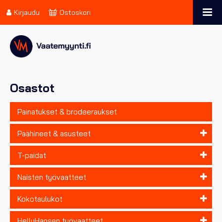
Kirjaudu
Ostoskori
Osastot
Painatukset & brodeeraukset
Päähineet & asusteet
T-paidat
Naisten työvaatteet
Kokotaulukot
HellyHansen työvaatteet