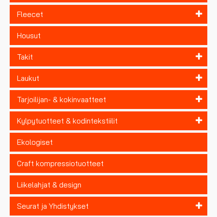
Fleecet
Housut
Takit
Laukut
Tarjoilijan- & kokinvaatteet
Kylpytuotteet & kodintekstiilit
Ekologiset
Craft kompressiotuotteet
Liikelahjat & design
Seurat ja Yhdistykset