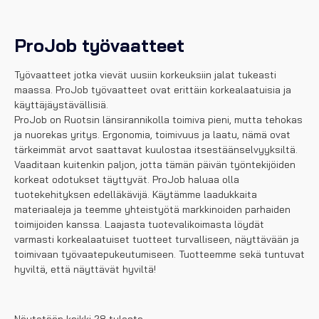
ProJob työvaatteet
Työvaatteet jotka vievät uusiin korkeuksiin jalat tukeasti
maassa. ProJob työvaatteet ovat erittäin korkealaatuisia ja
käyttä­jäystävällisiä.
ProJob on Ruotsin länsirannikolla toimiva pieni, mutta tehokas
ja nuorekas yritys. Ergonomia, toimivuus ja laatu, nämä ovat
tärkeimmät arvot saattavat kuulostaa itsestäänselvyyksiltä.
Vaaditaan kuitenkin paljon, jotta tämän päivän työntekijöiden
korkeat odotukset täyttyvät. ProJob haluaa olla
tuotekehityksen edelläkävijä. Käytämme laadukkaita
materiaaleja ja teemme yhteistyötä markkinoiden parhaiden
toimijoiden kanssa. Laajasta tuotevalikoimasta löydät
varmasti korkealaatuiset tuotteet turvalliseen, näyttävään ja
toimivaan työvaatepukeutumiseen. Tuotteemme sekä tuntuvat
hyviltä, että näyttävät hyviltä!
Näytetään kaikki 28 tulosta