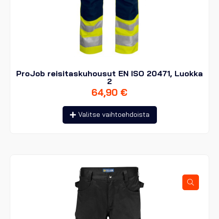
ProJob reisitaskuhousut EN ISO 20471, Luokka
2
64,90
€
Tällä
Valitse vaihtoehdoista
tuotteella
on
useampi
muunnelma.
Voit
tehdä
valinnat
tuotteen
sivulla.