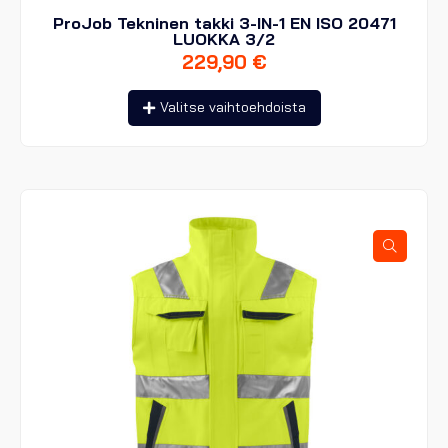
ProJob Tekninen takki 3-IN-1 EN ISO 20471
LUOKKA 3/2
229,90
€
Tällä
Valitse vaihtoehdoista
tuotteella
on
useampi
muunnelma.
Voit
tehdä
valinnat
tuotteen
sivulla.