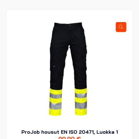
useampi
muunnelma.
Voit
tehdä
valinnat
tuotteen
sivulla.
ProJob housut EN ISO 20471, Luokka 1
99,90
€