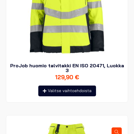
ProJob huomio talvitakki EN ISO 20471, Luokka
3
129,90
€
Tällä
Valitse vaihtoehdoista
tuotteella
on
useampi
muunnelma.
Voit
tehdä
valinnat