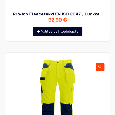
ProJob Fleecetakki EN ISO 20471, Luokka 1
92,90
€
Tällä
Valitse vaihtoehdoista
tuotteella
on
useampi
muunnelma.
Voit
tehdä
valinnat
tuotteen
sivulla.