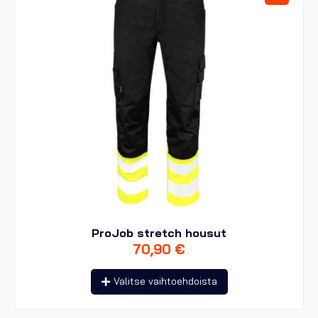
tuotteen
sivulla.
ProJob stretch housut
70,90
€
Tällä
Valitse vaihtoehdoista
tuotteella
on