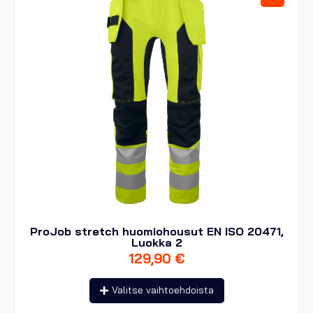
tuotteen
sivulla.
ProJob stretch huomiohousut EN ISO 20471,
Luokka 2
129,90
€
Tällä
Valitse vaihtoehdoista
tuotteella