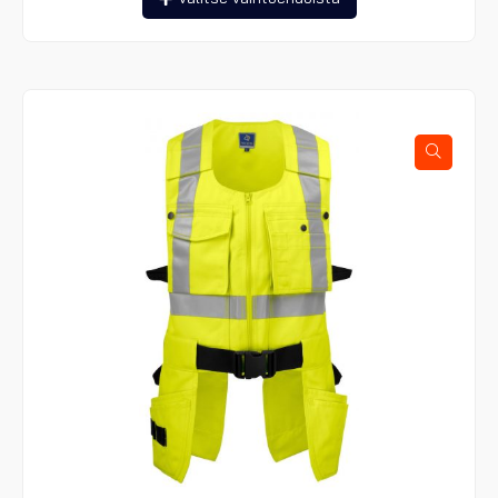
tuotteella
on
useampi
muunnelma.
Voit
tehdä
valinnat
tuotteen
sivulla.