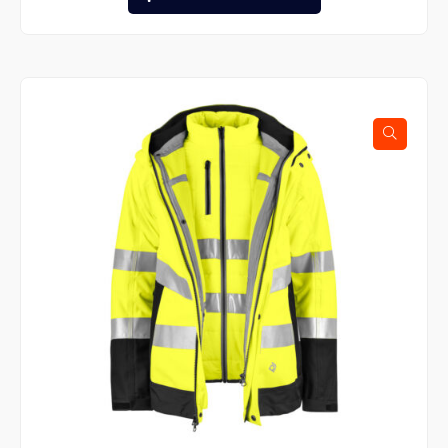
tuotteella
on
useampi
muunnelma.
Voit
tehdä
valinnat
tuotteen
sivulla.