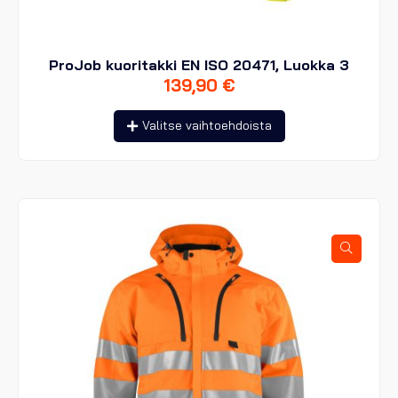
ProJob kuoritakki EN ISO 20471, Luokka 3
139,90
€
Tällä
Valitse vaihtoehdoista
tuotteella
on
useampi
muunnelma.
Voit
tehdä
valinnat
tuotteen
sivulla.