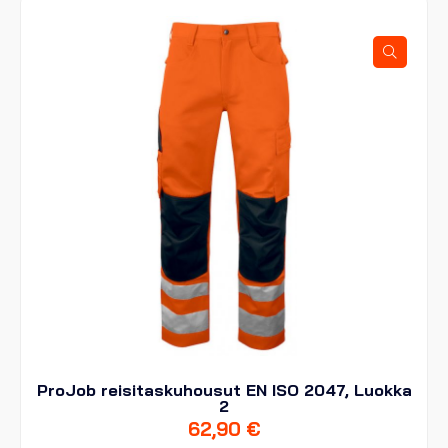
Voit
tehdä
valinnat
tuotteen
sivulla.
ProJob reisitaskuhousut EN ISO 2047, Luokka
2
62,90
€