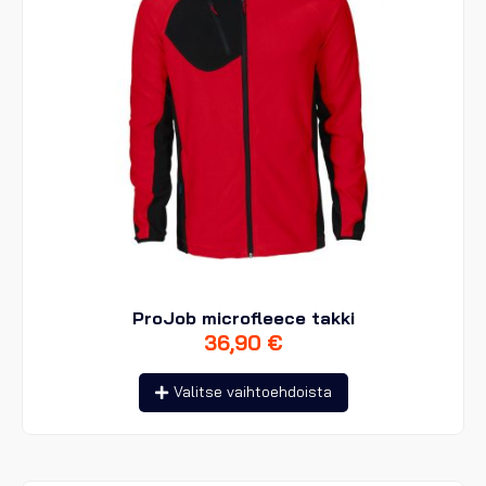
ProJob microfleece takki
36,90
€
Tällä
Valitse vaihtoehdoista
tuotteella
on
useampi
muunnelma.