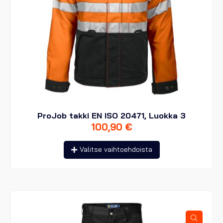
ProJob takki EN ISO 20471, Luokka 3
100,90
€
Tällä
Valitse vaihtoehdoista
tuotteella
on
useampi
muunnelma.
Voit
tehdä
valinnat