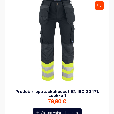
tehdä
valinnat
tuotteen
sivulla.
ProJob riipputaskuhousut EN ISO 20471,
Luokka 1
79,90
€
Tällä
Valitse vaihtoehdoista