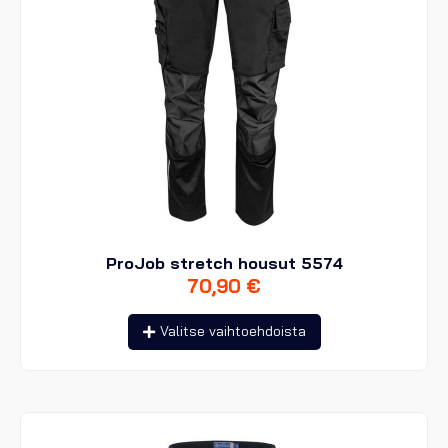
ProJob stretch housut 5574
70,90
€
Tällä
Valitse vaihtoehdoista
tuotteella
on
useampi
muunnelma.
Voit