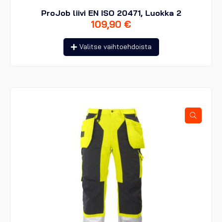
ProJob liivi EN ISO 20471, Luokka 2
109,90
€
Tällä
Valitse vaihtoehdoista
tuotteella
on
useampi
muunnelma.
Voit
tehdä
valinnat
tuotteen
sivulla.