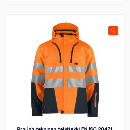
on
useampi
muunnelma.
Voit
tehdä
valinnat
tuotteen
sivulla.
ProJob tekninen talvitakki EN ISO 20471,