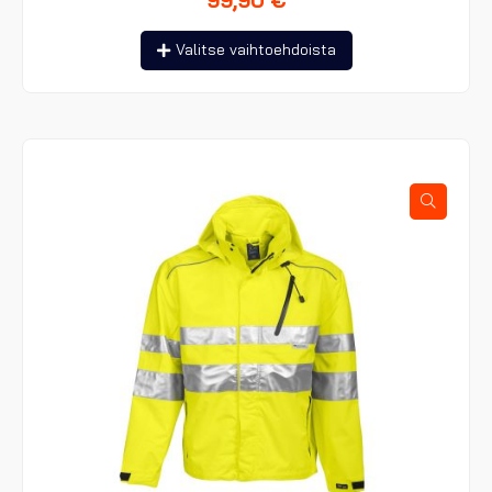
Tällä
Valitse vaihtoehdoista
tuotteella
on
useampi
muunnelma.
Voit
tehdä
valinnat
tuotteen
sivulla.