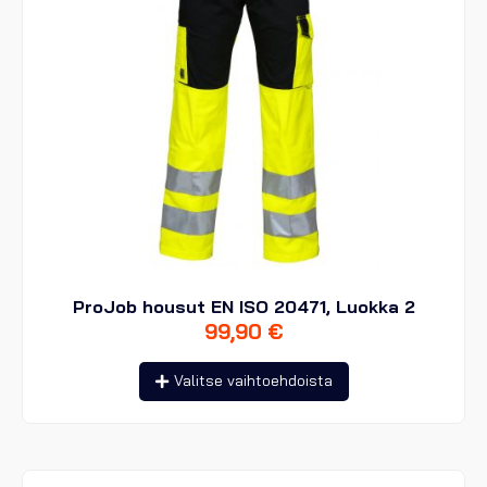
ProJob housut EN ISO 20471, Luokka 2
99,90
€
Tällä
Valitse vaihtoehdoista
tuotteella
on
useampi
muunnelma.
Voit