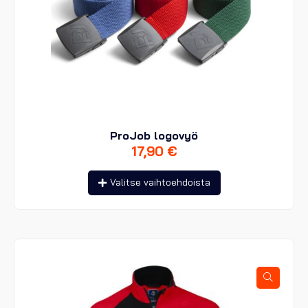
ProJob logovyö
17,90
€
Tällä
Valitse vaihtoehdoista
tuotteella
on
useampi
muunnelma.
Voit
tehdä
valinnat
tuotteen
sivulla.