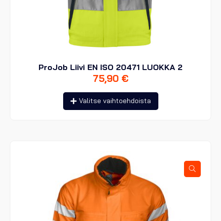
ProJob Liivi EN ISO 20471 LUOKKA 2
75,90
€
Tällä
Valitse vaihtoehdoista
tuotteella
on
useampi
muunnelma.
Voit
tehdä
valinnat
tuotteen
sivulla.