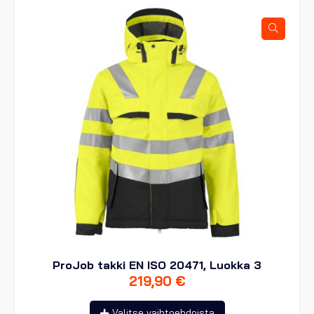
tehdä
valinnat
tuotteen
sivulla.
ProJob takki EN ISO 20471, Luokka 3
219,90
€
Tällä
Valitse vaihtoehdoista