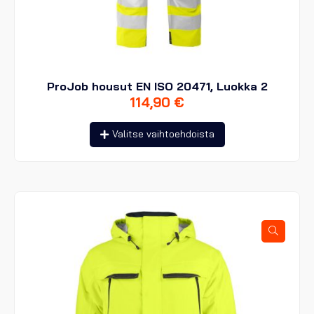
ProJob housut EN ISO 20471, Luokka 2
114,90
€
Tällä
Valitse vaihtoehdoista
tuotteella
on
useampi
muunnelma.
Voit
tehdä
valinnat
tuotteen
sivulla.