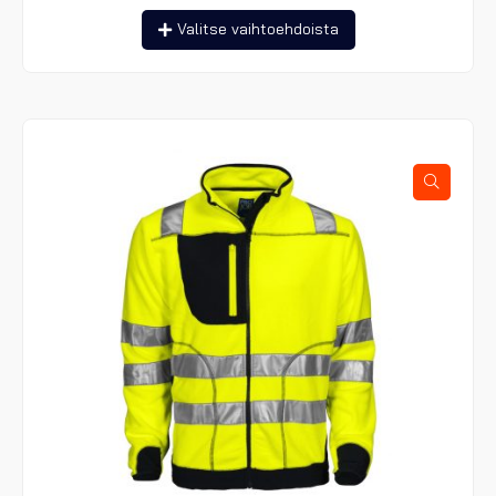
Tällä
Valitse vaihtoehdoista
tuotteella
on
useampi
muunnelma.
Voit
tehdä
valinnat
tuotteen
sivulla.