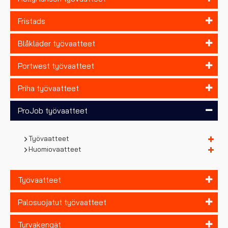
Fristads
Blåkläder työvaatteet
Portwest työvaatteet
Priha työvaatteet
ProJob työvaatteet
Työvaatteet
Huomiovaatteet
Työvaatteet
Palosuojatut työvaatteet
Turvakengät