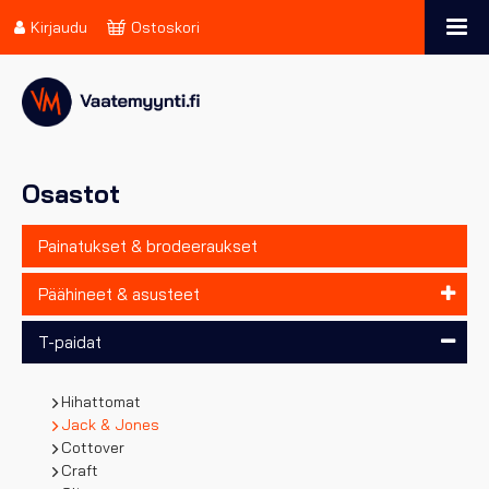
Kirjaudu
Ostoskori
Osastot
Painatukset & brodeeraukset
Päähineet & asusteet
T-paidat
Hihattomat
Jack & Jones
Cottover
Craft