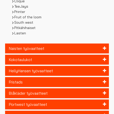
Clique
TeeJays
Printer
Fruit of the loom
South west
Pitkähihaiset
Lasten
Naisten työvaatteet
Kokotaulukot
HellyHansen työvaatteet
Fristads
Blåkläder työvaatteet
Portwest työvaatteet