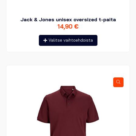
Jack & Jones unisex oversized t-paita
14,90
€
Tällä
Valitse vaihtoehdoista
tuotteella
on
useampi
muunnelma.
Voit
tehdä
valinnat
tuotteen
sivulla.