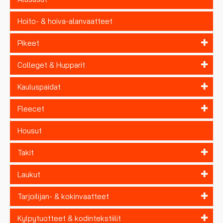
Hoito- & hoiva-alanvaatteet
Pikeet
Colleget & Hupparit
Kauluspaidat
Fleecet
Housut
Takit
Laukut
Tarjoilijan- & kokinvaatteet
Kylpytuotteet & kodintekstiilit