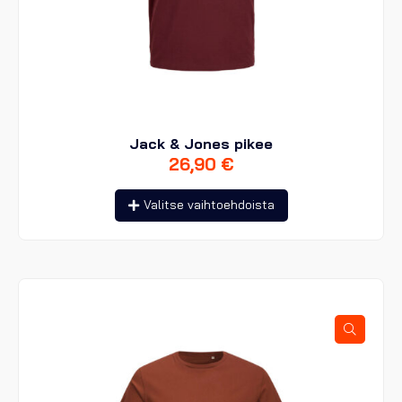
Jack & Jones pikee
26,90
€
Tällä
Valitse vaihtoehdoista
tuotteella
on
useampi
muunnelma.
Voit
tehdä
valinnat
tuotteen
sivulla.