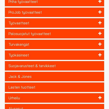
Priha työvaatteet
ProJob työvaatteet
Työvaatteet
Palosuojatut työvaatteet
Turvakengät
Työkäsineet
Suojavarusteet & tarvikkeet
Jack & Jones
Lasten tuotteet
Urheilu
Alusasut