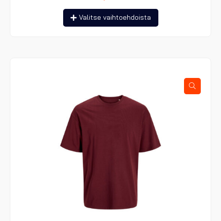
Tällä
Valitse vaihtoehdoista
tuotteella
on
useampi
muunnelma.
Voit
tehdä
valinnat
tuotteen
sivulla.