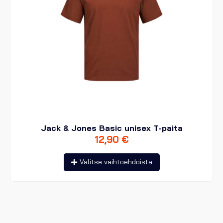
Jack & Jones Basic unisex T-paita
12,90
€
Tällä
Valitse vaihtoehdoista
tuotteella
on
useampi
muunnelma.
Voit
tehdä