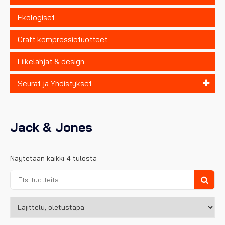
Ekologiset
Craft kompressiotuotteet
Liikelahjat & design
Seurat ja Yhdistykset
Jack & Jones
Näytetään kaikki 4 tulosta
Etsi:
Haku