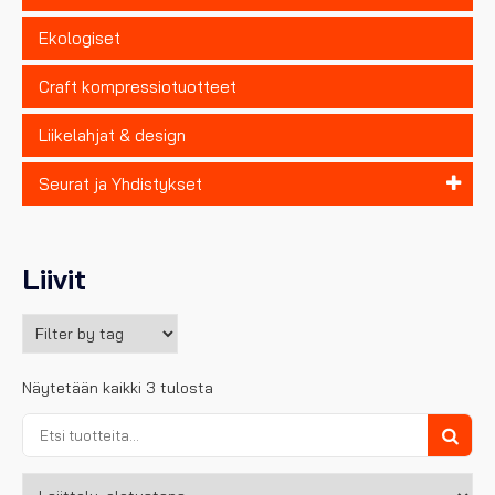
Ekologiset
Craft kompressiotuotteet
Liikelahjat & design
Seurat ja Yhdistykset
Liivit
Näytetään kaikki 3 tulosta
Etsi:
Haku