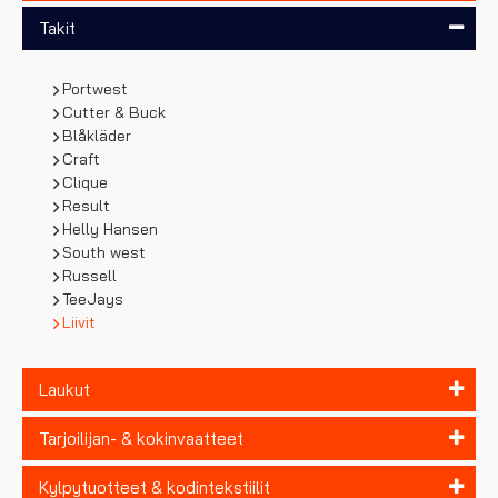
Takit
Portwest
Cutter & Buck
Blåkläder
Craft
Clique
Result
Helly Hansen
South west
Russell
TeeJays
Liivit
Laukut
Tarjoilijan- & kokinvaatteet
Kylpytuotteet & kodintekstiilit