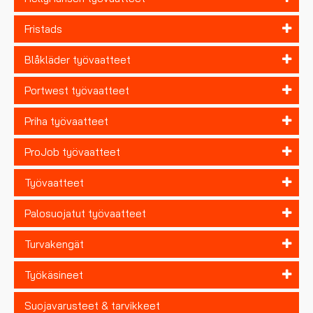
Fristads
Blåkläder työvaatteet
Portwest työvaatteet
Priha työvaatteet
ProJob työvaatteet
Työvaatteet
Palosuojatut työvaatteet
Turvakengät
Työkäsineet
Suojavarusteet & tarvikkeet