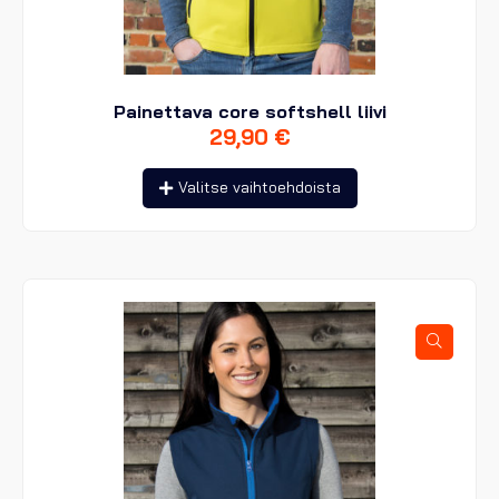
Painettava core softshell liivi
29,90
€
Tällä
Valitse vaihtoehdoista
tuotteella
on
useampi
muunnelma.
Voit
tehdä
valinnat
tuotteen
sivulla.