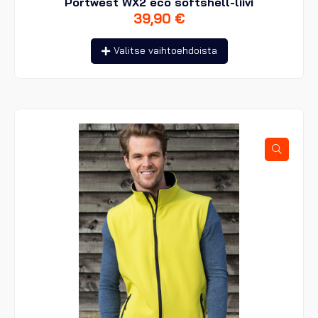
Portwest WX2 eco softshell-liivi
39,90
€
Tällä
Valitse vaihtoehdoista
tuotteella
on
useampi
muunnelma.
Voit
tehdä
valinnat
tuotteen
sivulla.