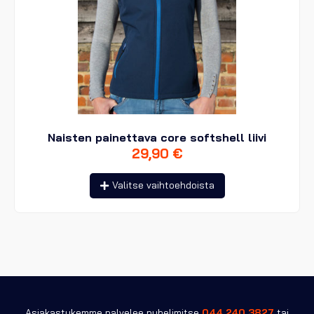
Naisten painettava core softshell liivi
29,90
€
Tällä
Valitse vaihtoehdoista
tuotteella
on
useampi
muunnelma.
Voit
tehdä
valinnat
tuotteen
sivulla.
Asiakastukemme palvelee puhelimitse
044 240 3827
tai