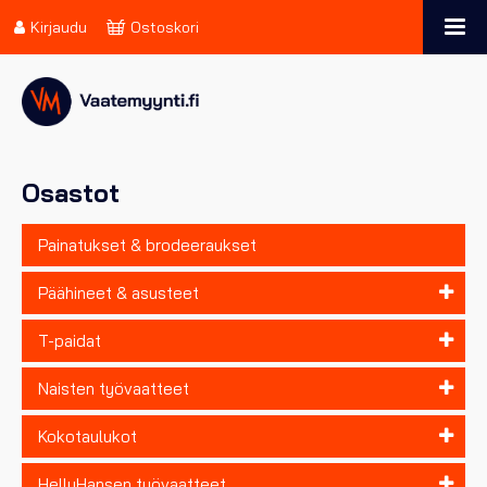
Kirjaudu
Ostoskori
Osastot
Painatukset & brodeeraukset
Päähineet & asusteet
T-paidat
Naisten työvaatteet
Kokotaulukot
HellyHansen työvaatteet