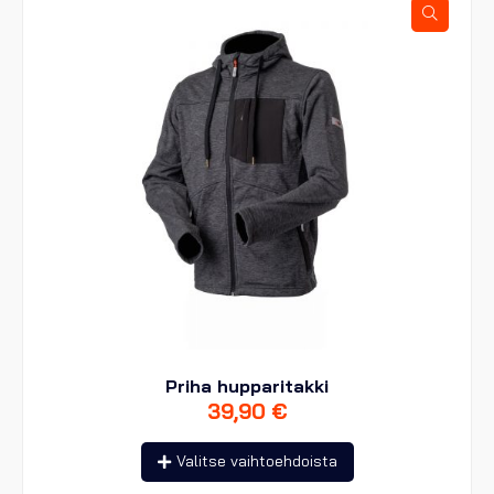
valinnat
tuotteen
sivulla.
Priha hupparitakki
39,90
€
Tällä
Valitse vaihtoehdoista
tuotteella