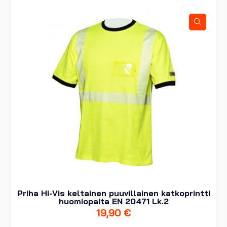
Voit
tehdä
valinnat
tuotteen
sivulla.
Priha Hi-Vis keltainen puuvillainen katkoprintti
huomiopaita EN 20471 Lk.2
19,90
€