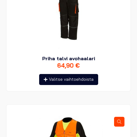
Priha talvi avohaalari
64,90
€
Tällä
Valitse vaihtoehdoista
tuotteella
on
useampi
muunnelma.
Voit
tehdä
valinnat
tuotteen
sivulla.