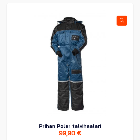
muunnelma.
Voit
tehdä
valinnat
tuotteen
sivulla.
Prihan Polar talvihaalari
99,90
€