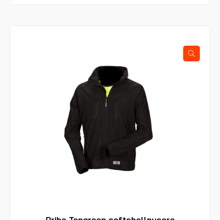
on
useampi
muunnelma.
Voit
tehdä
valinnat
tuotteen
sivulla.
Priha Topgreen softshellpusero