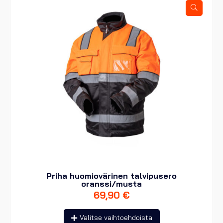
valinnat
tuotteen
sivulla.
Priha huomiovärinen talvipusero
oranssi/musta
69,90
€
Tällä
Valitse vaihtoehdoista