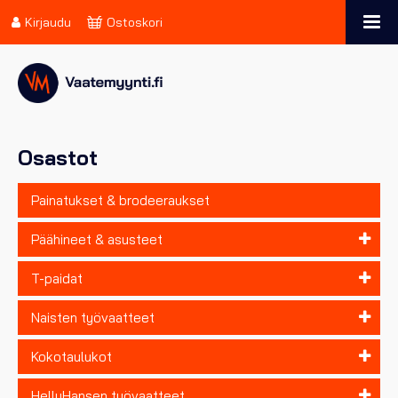
Kirjaudu
Ostoskori
Osastot
Painatukset & brodeeraukset
Päähineet & asusteet
T-paidat
Naisten työvaatteet
Kokotaulukot
HellyHansen työvaatteet