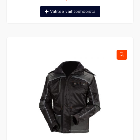
Tällä
Valitse vaihtoehdoista
tuotteella
on
useampi
muunnelma.
Voit
tehdä
valinnat
tuotteen
sivulla.