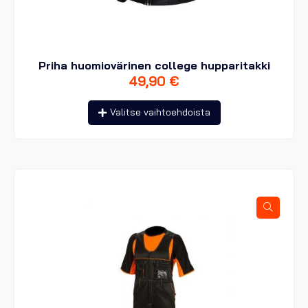
Priha huomiovärinen college hupparitakki
49,90
€
Tällä
Valitse vaihtoehdoista
tuotteella
on
useampi
muunnelma.
Voit
tehdä
valinnat
tuotteen
sivulla.