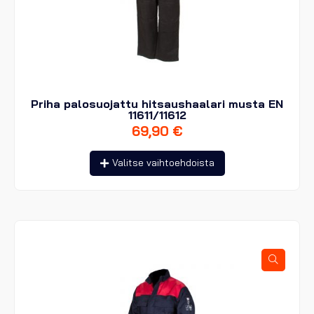
Priha palosuojattu hitsaushaalari musta EN
11611/11612
69,90
€
Tällä
Valitse vaihtoehdoista
tuotteella
on
useampi
muunnelma.
Voit
tehdä
valinnat
tuotteen
sivulla.