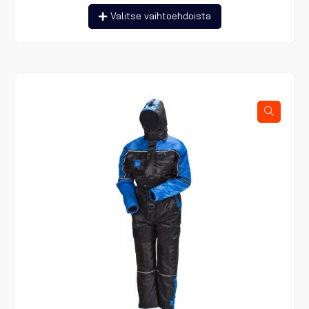
Tällä
Valitse vaihtoehdoista
tuotteella
on
useampi
muunnelma.
Voit
tehdä
valinnat
tuotteen
sivulla.