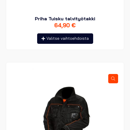
Priha Tuisku talvityötakki
64,90
€
Tällä
Valitse vaihtoehdoista
tuotteella
on
useampi
muunnelma.
Voit
tehdä
valinnat
tuotteen
sivulla.