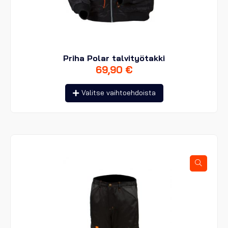
Priha Polar talvityötakki
69,90
€
Tällä
Valitse vaihtoehdoista
tuotteella
on
useampi
muunnelma.
Voit
tehdä
valinnat
tuotteen
sivulla.