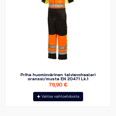
Priha huomiovärinen talviavohaalari
oranssi/musta EN 20471 Lk.1
79,90
€
Tällä
Valitse vaihtoehdoista
tuotteella
on
useampi
muunnelma.