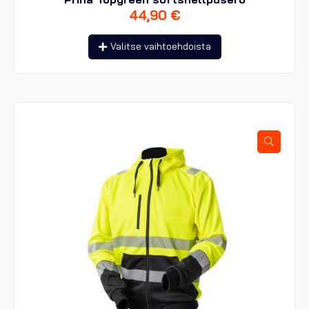
44,90
€
Tällä
Valitse vaihtoehdoista
tuotteella
on
useampi
muunnelma.
Voit
tehdä
valinnat
tuotteen
sivulla.