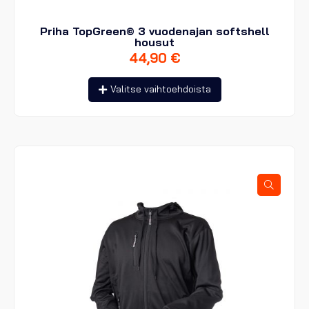
Priha TopGreen© 3 vuodenajan softshell
housut
44,90
€
Tällä
Valitse vaihtoehdoista
tuotteella
on
useampi
muunnelma.
Voit
tehdä
valinnat
tuotteen
sivulla.