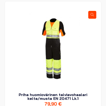
Voit
tehdä
valinnat
tuotteen
sivulla.
Priha huomiovärinen talviavohaalari
kelta/musta EN 20471 Lk.1
79,90
€