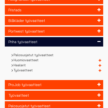
Fristads
Blåkläder työvaatteet
Portwest työvaatteet
Priha työvaatteet
Palosuojatut työvaatteet
Huomiovaatteet
Haalarit
Työvaatteet
ProJob työvaatteet
Työvaatteet
Palosuojatut työvaatteet