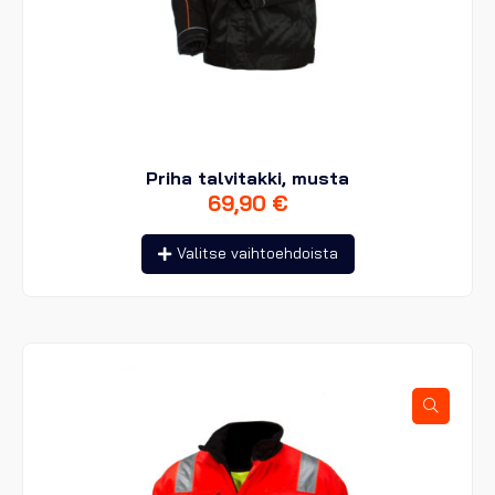
Priha talvitakki, musta
69,90
€
Tällä
Valitse vaihtoehdoista
tuotteella
on
useampi
muunnelma.
Voit
tehdä
valinnat
tuotteen
sivulla.