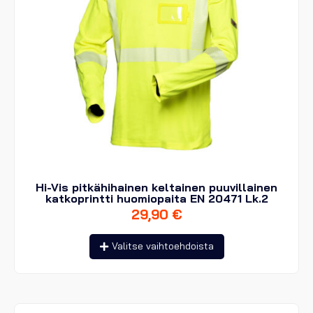
Hi-Vis pitkähihainen keltainen puuvillainen
katkoprintti huomiopaita EN 20471 Lk.2
29,90
€
Tällä
Valitse vaihtoehdoista
tuotteella
on
useampi
muunnelma.