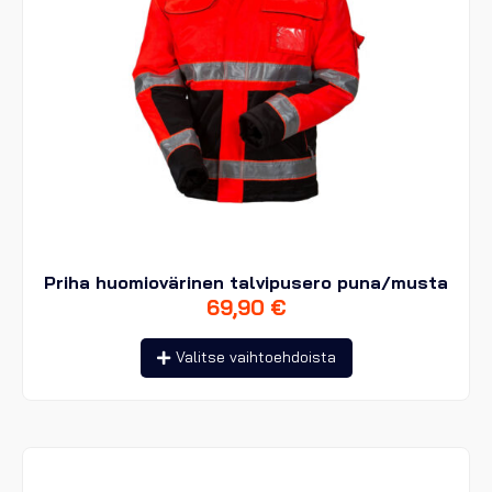
Priha huomiovärinen talvipusero puna/musta
69,90
€
Tällä
Valitse vaihtoehdoista
tuotteella
on
useampi
muunnelma.
Voit
tehdä