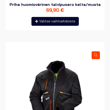
Priha huomiovärinen talvipusero kelta/musta
69,90
€
Tällä
Valitse vaihtoehdoista
tuotteella
on
useampi
muunnelma.
Voit
tehdä
valinnat
tuotteen
sivulla.