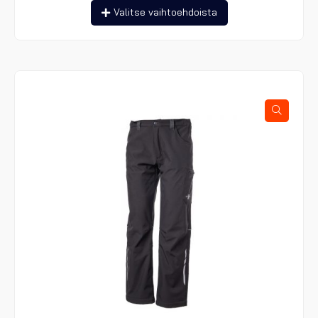
Tällä
Valitse vaihtoehdoista
tuotteella
on
useampi
muunnelma.
Voit
tehdä
valinnat
tuotteen
sivulla.