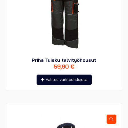
Priha Tuisku talvityöhousut
59,90
€
Tällä
Valitse vaihtoehdoista
tuotteella
on
useampi
muunnelma.
Voit
tehdä
valinnat
tuotteen