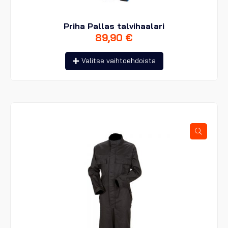
Priha Pallas talvihaalari
89,90
€
Tällä
Valitse vaihtoehdoista
tuotteella
on
useampi
muunnelma.
Voit
tehdä
valinnat
tuotteen
sivulla.