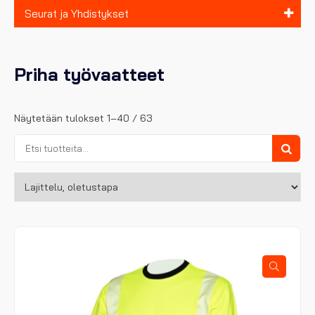
Seurat ja Yhdistykset
Priha työvaatteet
Näytetään tulokset 1–40 / 63
Etsi:
Haku