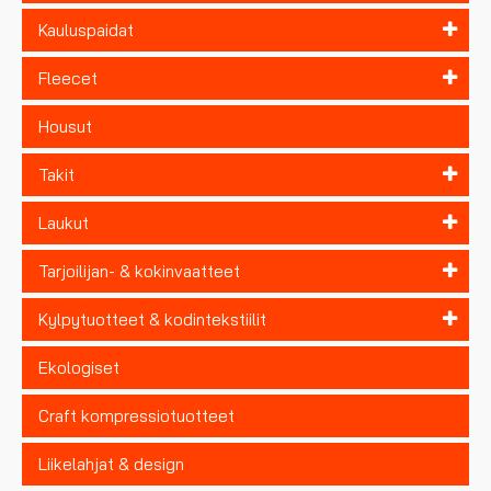
Kauluspaidat
Fleecet
Housut
Takit
Laukut
Tarjoilijan- & kokinvaatteet
Kylpytuotteet & kodintekstiilit
Ekologiset
Craft kompressiotuotteet
Liikelahjat & design