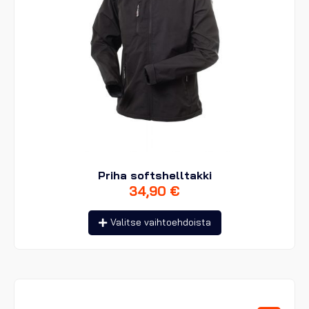
Priha softshelltakki
34,90
€
Tällä
Valitse vaihtoehdoista
tuotteella
on
useampi
muunnelma.
Voit
tehdä