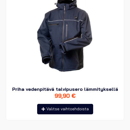
sivulla.
Priha vedenpitävä talvipusero lämmityksellä
99,90
€
Tällä
Valitse vaihtoehdoista
tuotteella
on
useampi