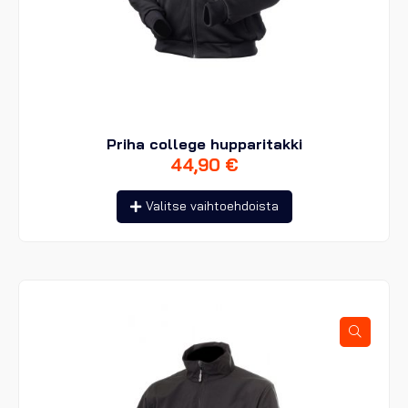
Priha college hupparitakki
44,90
€
Tällä
Valitse vaihtoehdoista
tuotteella
on
useampi
muunnelma.
Voit
tehdä
valinnat
tuotteen
sivulla.