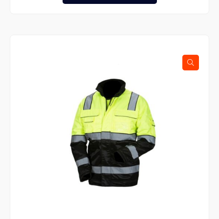
tuotteella
on
useampi
muunnelma.
Voit
tehdä
valinnat
tuotteen
sivulla.