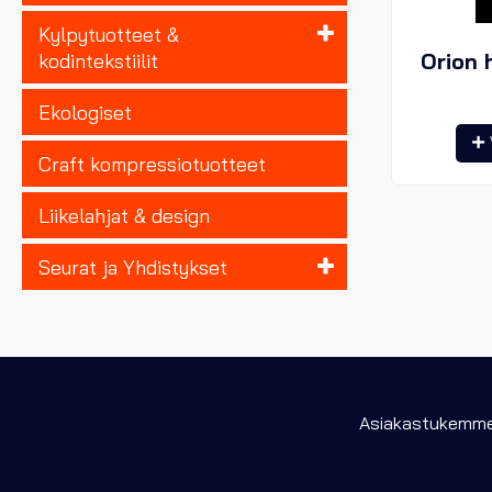
Kylpytuotteet &
Orion 
kodintekstiilit
Ekologiset
Craft kompressiotuotteet
Liikelahjat & design
Seurat ja Yhdistykset
Asiakastukemme 