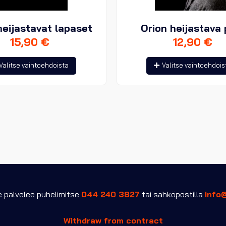
heijastavat lapaset
Orion heijastava 
15,90
€
12,90
€
Tällä
Valitse vaihtoehdoista
Valitse vaihtoehdois
tuotteella
on
useampi
muunnelma.
Voit
tehdä
valinnat
tuotteen
sivulla.
palvelee puhelimitse
044 240 3827
tai sähköpostilla
info
Withdraw from contract