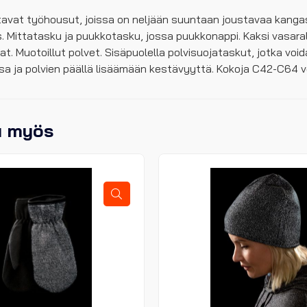
stavat työhousut, joissa on neljään suuntaan joustavaa kangas
ys. Mittatasku ja puukkotasku, jossa puukkonappi. Kaksi vasaral
at. Muotoillut polvet. Sisäpuolella polvisuojataskut, jotka voi
a ja polvien päällä lisäämään kestävyyttä. Kokoja C42-C64 v
u myös