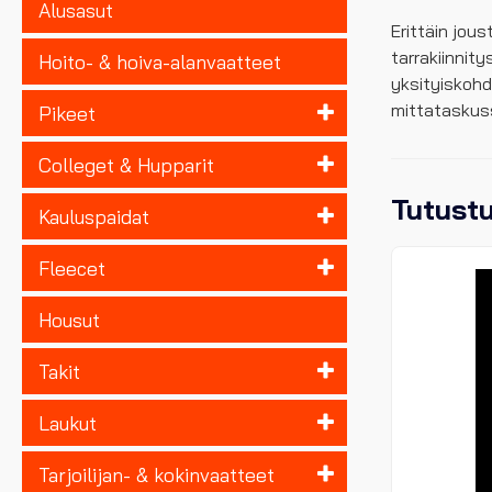
Alusasut
Erittäin jou
tarrakiinnit
Hoito- & hoiva-alanvaatteet
yksityiskohd
mittataskuss
Pikeet
Colleget & Hupparit
Tutust
Kauluspaidat
Fleecet
Housut
Takit
Laukut
Tarjoilijan- & kokinvaatteet