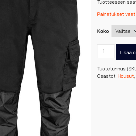
Tuotteeseen saat
Painatukset vaatt
Koko
ProJob
Lisää o
stretch
housut
Tuotetunnus (SK
5574
Osastot:
Housut
määrä