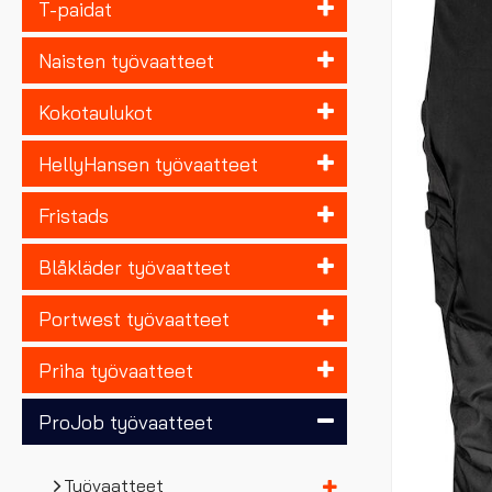
T-paidat
Naisten työvaatteet
Kokotaulukot
HellyHansen työvaatteet
Fristads
Blåkläder työvaatteet
Portwest työvaatteet
Priha työvaatteet
ProJob työvaatteet
Työvaatteet