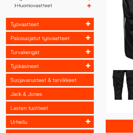
Huomiovaatteet
Työvaatteet
Palosuojatut työvaatteet
Turvakengät
Työkäsineet
Suojavarusteet & tarvikkeet
Jack & Jones
Lasten tuotteet
Urheilu