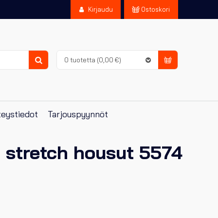
Kirjaudu
Ostoskori
0 tuotetta
(0,00 €)
Haku
eystiedot
Tarjouspyynnöt
 stretch housut 5574