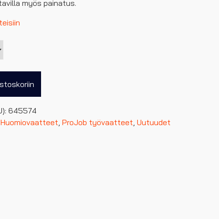
avilla myös painatus.
eisiin
stoskoriin
U):
645574
,
Huomiovaatteet
,
ProJob työvaatteet
,
Uutuudet