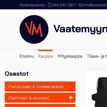
Asiakaspalvelu
044 240 3827
info@vaatemyy
Etusivu
Kauppa
Yrityskauppa
Tilaus- ja
Osastot
Painatukset & brodeeraukset
Päähineet & asusteet