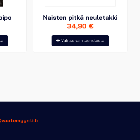
pipo
Naisten pitkä neuletakki
34,90
€
Tällä
Tällä
ta
Valitse vaihtoehdoista
tuotteella
tuotteella
on
on
useampi
useampi
muunnelma.
muunnelma.
Voit
Voit
tehdä
tehdä
valinnat
valinnat
tuotteen
tuotteen
sivulla.
sivulla.
@vaatemyynti.fi