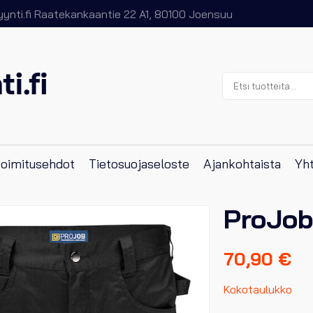
nti.fi
Raatekankaantie 22 A1, 80100 Joensuu
Etsi:
 toimitusehdot
Tietosuojaseloste
Ajankohtaista
Yht
ProJob
70,90
€
Kokotaulukko