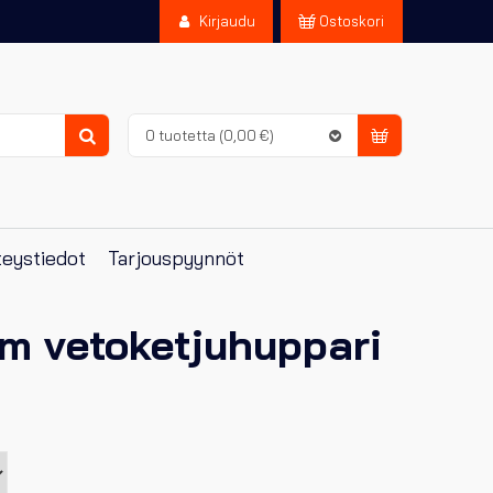
Kirjaudu
Ostoskori
0 tuotetta
(0,00 €)
Haku
eystiedot
Tarjouspyynnöt
m vetoketjuhuppari