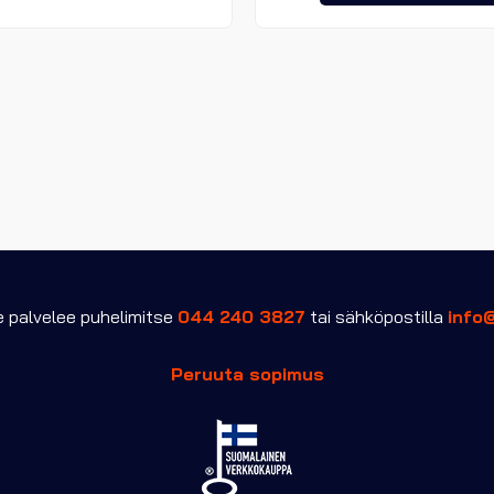
on
useampi
muunnelma.
Voit
tehdä
valinnat
tuotteen
sivulla.
palvelee puhelimitse
044 240 3827
tai sähköpostilla
info
Peruuta sopimus