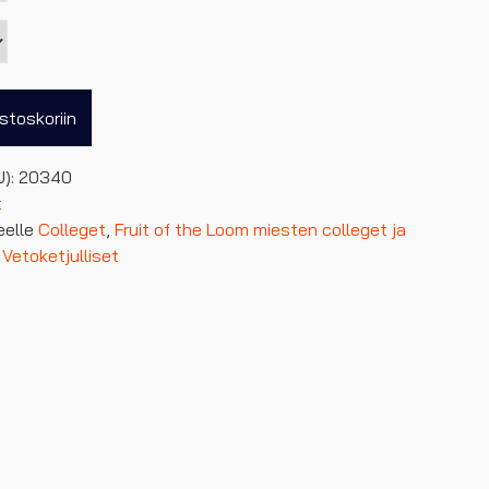
stoskoriin
U):
20340
t
eelle
Colleget
,
Fruit of the Loom miesten colleget ja
,
Vetoketjulliset