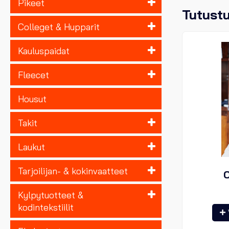
Pikeet
Tutust
Colleget & Hupparit
Kauluspaidat
Fleecet
Housut
Takit
Laukut
Tarjoilijan- & kokinvaatteet
O
Kylpytuotteet &
kodintekstiilit