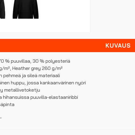
KUVAUS
 70 % puuvillaa, 30 % polyesteriä
 g/m², Heather grey 260 g/m²
än pehmeä ja sileä materiaali
ainen huppu, jossa kankaanvärinen nyöri
ty metallivetoketju
a hihansuissa puuvilla-elastaaniribbi
säpinta
L