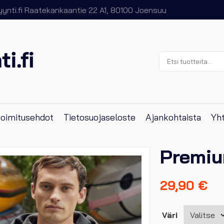
nti.fi
Raatekankaantie 22 A1, 80100 Joensuu
Etsi:
 toimitusehdot
Tietosuojaseloste
Ajankohtaista
Yht
Premiu
29,90
€
Väri