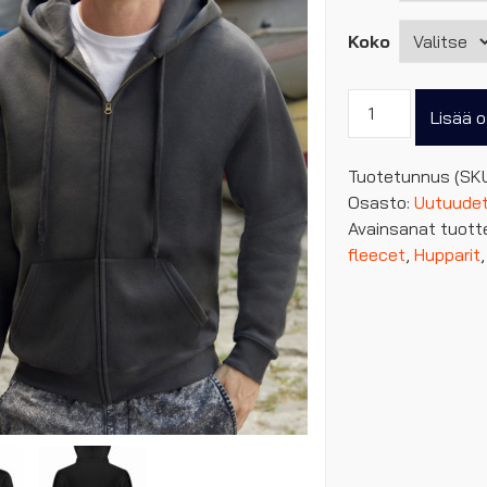
Koko
Premium
Lisää o
vetoketjuhuppari
määrä
Tuotetunnus (SK
Osasto:
Uutuude
Avainsanat tuott
fleecet
,
Hupparit