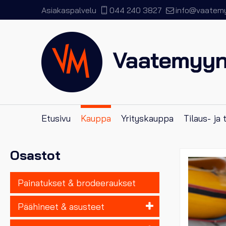
Asiakaspalvelu
044 240 3827
info@vaatemyy
Etusivu
Kauppa
Yrityskauppa
Tilaus- ja
Osastot
Painatukset & brodeeraukset
Päähineet & asusteet