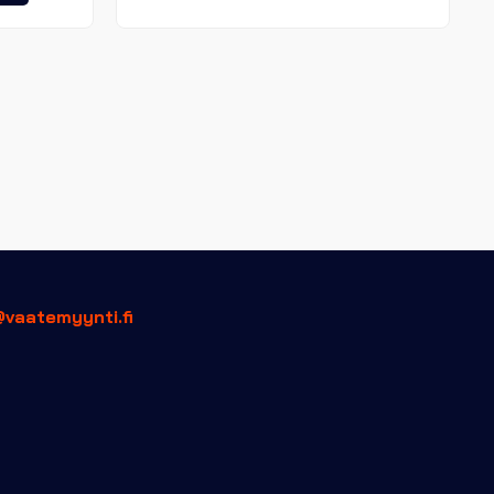
tuotteella
on
on
useampi
useampi
muunnelma.
muunnelma.
Voit
Voit
tehdä
tehdä
valinnat
valinnat
tuotteen
tuotteen
sivulla.
sivulla.
@vaatemyynti.fi