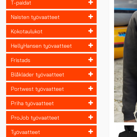
T-paidat
Naisten työvaatteet
Kokotaulukot
HellyHansen työvaatteet
Fristads
Blåkläder työvaatteet
Portwest työvaatteet
Priha työvaatteet
ProJob työvaatteet
Työvaatteet