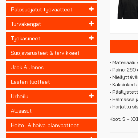
Palosuojatut työvaatteet
Turvakengät
Työkäsineet
Suojavarusteet & tarvikkeet
• Materiaali:
Jack & Jones
• Paino: 280
• Miellyttäv
Lasten tuotteet
• Kaksinkert
• Päällystet
Urheilu
• Helmassa j
• Harjattu si
Alusasut
Koot: S – XX
Hoito- & hoiva-alanvaatteet