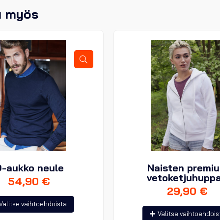
u myös
-aukko neule
Naisten premi
vetoketjuhuppa
54,90
€
29,90
€
Tällä
Valitse vaihtoehdoista
tuotteella
Valitse vaihtoehdois