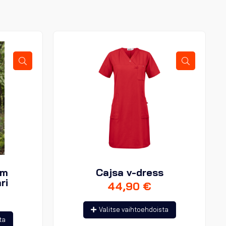
um
Cajsa v-dress
ri
44,90
€
Tällä
Valitse vaihtoehdoista
Tällä
tuotteella
ta