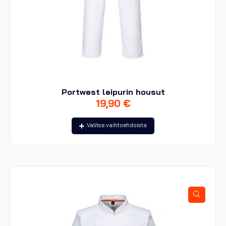
Portwest leipurin housut
19,90
€
Tällä
Valitse vaihtoehdoista
tuotteella
on
useampi
muunnelma.
Voit
tehdä
valinnat
tuotteen
sivulla.