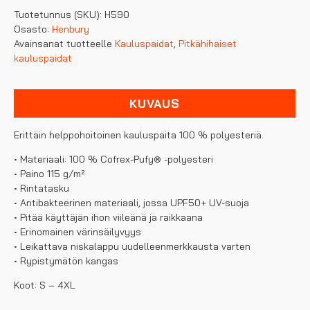
polyesteri
Tuotetunnus (SKU):
H590
kauluspaita
Osasto:
Henbury
määrä
Avainsanat tuotteelle
Kauluspaidat
,
Pitkähihaiset
kauluspaidat
KUVAUS
Erittäin helppohoitoinen kauluspaita 100 % polyesteriä.
• Materiaali: 100 % Cofrex-Pufy® -polyesteri
• Paino 115 g/m²
• Rintatasku
• Antibakteerinen materiaali, jossa UPF50+ UV-suoja
• Pitää käyttäjän ihon viileänä ja raikkaana
• Erinomainen värinsäilyvyys
• Leikattava niskalappu uudelleenmerkkausta varten
• Rypistymätön kangas
Koot: S – 4XL