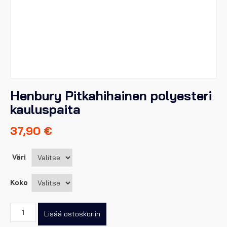
Henbury Pitkahihainen polyesteri
kauluspaita
37,90
€
Väri
Koko
Henbury
Lisää ostoskoriin
Pitkahihainen