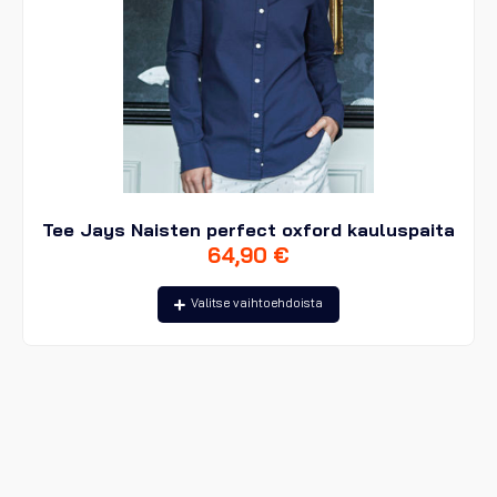
Tee Jays Naisten perfect oxford kauluspaita
64,90
€
Tällä
Valitse vaihtoehdoista
tuotteella
on
useampi
muunnelma.
Voit
tehdä
valinnat
tuotteen