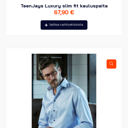
TeenJays Luxury slim fit kauluspaita
67,90
€
Tällä
Valitse vaihtoehdoista
tuotteella
on
useampi
muunnelma.
Voit
tehdä
valinnat
tuotteen
sivulla.