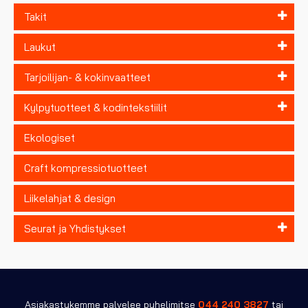
Takit
Laukut
Tarjoilijan- & kokinvaatteet
Kylpytuotteet & kodintekstiilit
Ekologiset
Craft kompressiotuotteet
Liikelahjat & design
Seurat ja Yhdistykset
Asiakastukemme palvelee puhelimitse
044 240 3827
tai