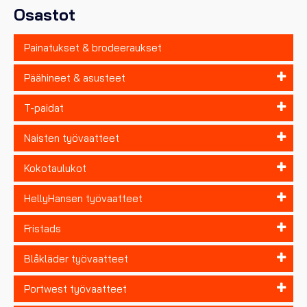
sivulla.
Osastot
Painatukset & brodeeraukset
Päähineet & asusteet
T-paidat
Naisten työvaatteet
Kokotaulukot
HellyHansen työvaatteet
Fristads
Blåkläder työvaatteet
Portwest työvaatteet