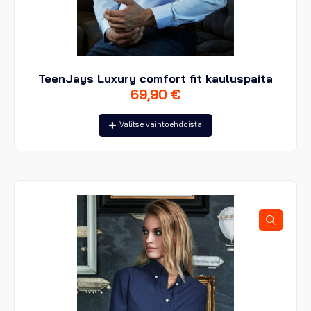
TeenJays Luxury comfort fit kauluspaita
69,90
€
Tällä
Valitse vaihtoehdoista
tuotteella
on
useampi
muunnelma.
Voit
tehdä
valinnat
tuotteen
sivulla.