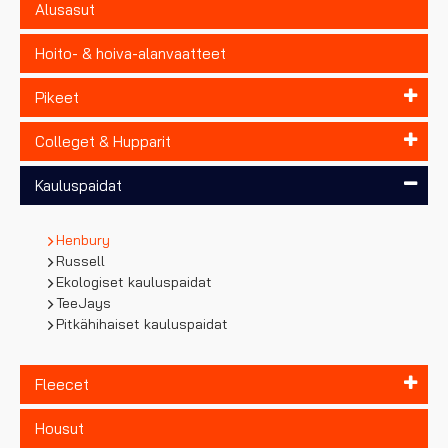
Alusasut
Hoito- & hoiva-alanvaatteet
Pikeet
Colleget & Hupparit
Kauluspaidat
Henbury
Russell
Ekologiset kauluspaidat
TeeJays
Pitkähihaiset kauluspaidat
Fleecet
Housut