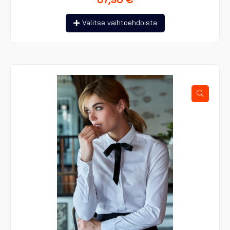
Tällä
Valitse vaihtoehdoista
tuotteella
on
useampi
muunnelma.
Voit
tehdä
valinnat
tuotteen
sivulla.