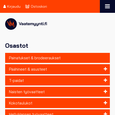
Kirjaudu
Ostoskori
Osastot
Painatukset & brodeeraukset
Päähineet & asusteet
T-paidat
Naisten työvaatteet
Kokotaulukot
HellyHansen työvaatteet