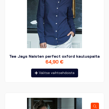
Tee Jays Naisten perfect oxford kauluspaita
64,90
€
Tällä
Valitse vaihtoehdoista
tuotteella
on
useampi
muunnelma.
Voit
tehdä
valinnat