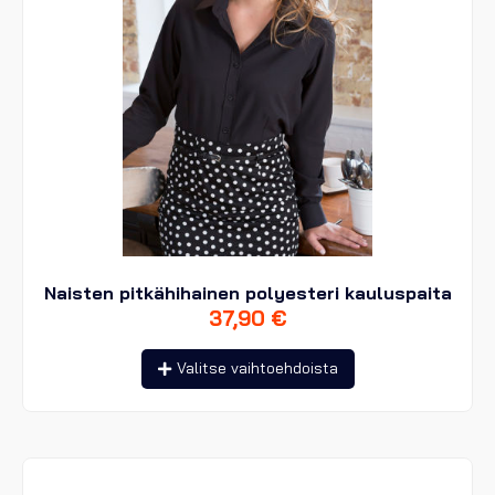
Naisten pitkähihainen polyesteri kauluspaita
37,90
€
Tällä
Valitse vaihtoehdoista
tuotteella
on
useampi
muunnelma.
Voit