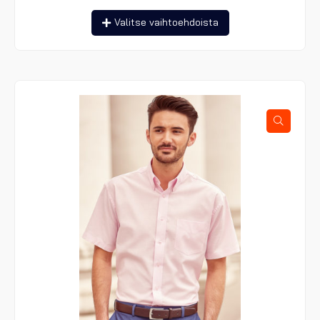
Tällä
Valitse vaihtoehdoista
tuotteella
on
useampi
muunnelma.
Voit
tehdä
valinnat
tuotteen
sivulla.