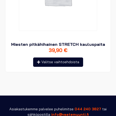
Miesten pitkähihainen STRETCH kauluspaita
39,90
€
Tällä
Valitse vaihtoehdoista
tuotteella
on
useampi
muunnelma.
Voit
tehdä
valinnat
tuotteen
sivulla.
Asiakastukemme palvelee puhelimitse
044 240 3827
tai
sähköpostilla
info@vaatemyynti.fi