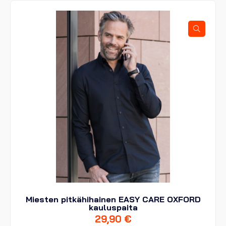
Voit
tehdä
valinnat
tuotteen
sivulla.
Miesten pitkähihainen EASY CARE OXFORD
kauluspaita
29,90
€