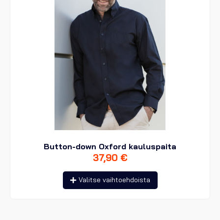
sivulla.
Button-down Oxford kauluspaita
37,90
€
Tällä
Valitse vaihtoehdoista
tuotteella
on
useampi
muunnelma.