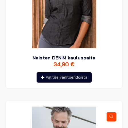
Naisten DENIM kauluspaita
34,90
€
Tällä
Valitse vaihtoehdoista
tuotteella
on
useampi
muunnelma.
Voit
tehdä
valinnat
tuotteen