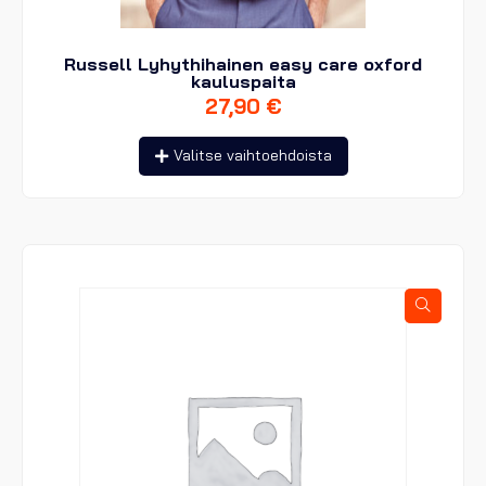
Russell Lyhythihainen easy care oxford
kauluspaita
27,90
€
Tällä
Valitse vaihtoehdoista
tuotteella
on
useampi
muunnelma.
Voit
tehdä
valinnat
tuotteen
sivulla.