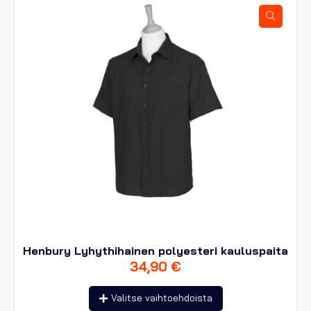
tehdä
valinnat
tuotteen
sivulla.
Henbury Lyhythihainen polyesteri kauluspaita
34,90
€
Tällä
Valitse vaihtoehdoista
tuotteella