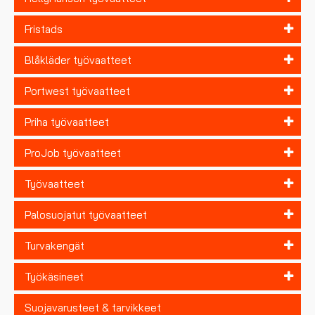
Fristads
Blåkläder työvaatteet
Portwest työvaatteet
Priha työvaatteet
ProJob työvaatteet
Työvaatteet
Palosuojatut työvaatteet
Turvakengät
Työkäsineet
Suojavarusteet & tarvikkeet