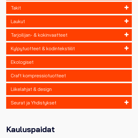
Takit
Laukut
Tarjoilijan- & kokinvaatteet
Kylpytuotteet & kodintekstiilit
Ekologiset
Craft kompressiotuotteet
Liikelahjat & design
Seurat ja Yhdistykset
Kauluspaidat