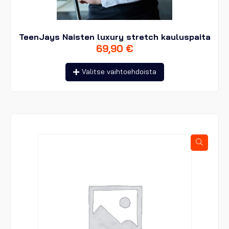
TeenJays Naisten luxury stretch kauluspaita
69,90
€
Tällä
Valitse vaihtoehdoista
tuotteella
on
useampi
muunnelma.
Voit
tehdä
valinnat
tuotteen
sivulla.