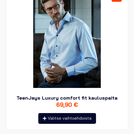
tuotteen
sivulla.
TeenJays Luxury comfort fit kauluspaita
69,90
€
Tällä
Valitse vaihtoehdoista
tuotteella
on