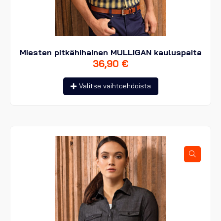
Miesten pitkähihainen MULLIGAN kauluspaita
36,90
€
Tällä
Valitse vaihtoehdoista
tuotteella
on
useampi
muunnelma.
Voit
tehdä
valinnat
tuotteen
sivulla.