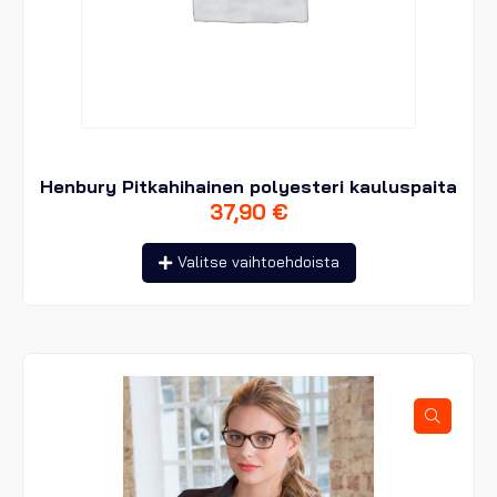
Henbury Pitkahihainen polyesteri kauluspaita
37,90
€
Tällä
Valitse vaihtoehdoista
tuotteella
on
useampi
muunnelma.
Voit
tehdä
valinnat
tuotteen
sivulla.