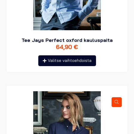
Tee Jays Perfect oxford kauluspaita
64,90
€
Tällä
Valitse vaihtoehdoista
tuotteella
on
useampi
muunnelma.
Voit
tehdä
valinnat
tuotteen
sivulla.