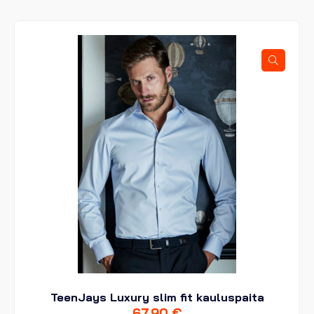
useampi
muunnelma.
Voit
tehdä
valinnat
tuotteen
sivulla.
TeenJays Luxury slim fit kauluspaita
67,90
€