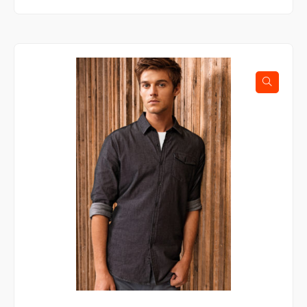
on
useampi
muunnelma.
Voit
tehdä
valinnat
tuotteen
sivulla.