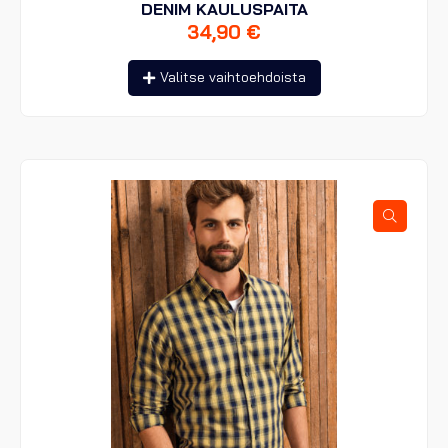
DENIM KAULUSPAITA
34,90
€
Tällä
Valitse vaihtoehdoista
tuotteella
on
useampi
muunnelma.
Voit
tehdä
valinnat
tuotteen
sivulla.