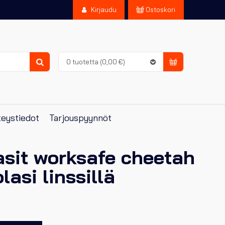
Kirjaudu
Ostoskori
0 tuotetta
(0,00 €)
Haku
eystiedot
Tarjouspyynnöt
asit worksafe cheetah
lasi linssillä