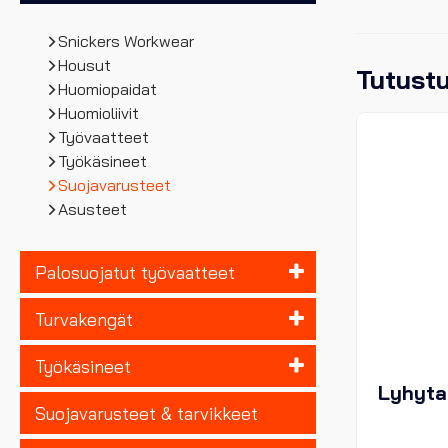
Snickers Workwear
Housut
Tutust
Huomiopaidat
Huomioliivit
Työvaatteet
Työkäsineet
Suojavarusteet
Asusteet
Palosuojatut työvaatteet
Turvakengät
Työkäsineet
Lyhyta
Suojavarusteet & tarvikkeet