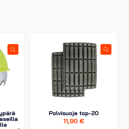
kypärä
Polvisuoja top-20
aseilla
11,90
€
lla