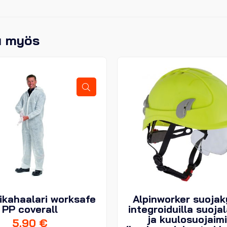
u myös
ikahaalari worksafe
Alpinworker suoja
PP coverall
integroiduilla suojal
ja kuulosuojaimi
5,90
€