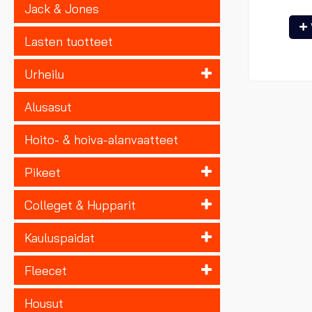
Jack & Jones
Lasten tuotteet
Urheilu
Alusasut
Hoito- & hoiva-alanvaatteet
Pikeet
Colleget & Hupparit
Kauluspaidat
Fleecet
Housut