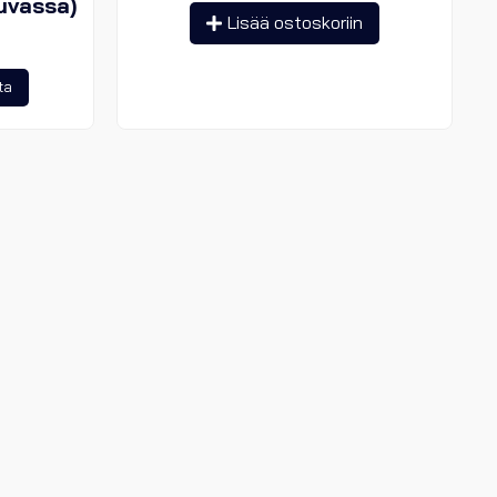
uvassa)
Lisää ostoskoriin
Tällä
ta
tuotteella
on
useampi
muunnelma.
Voit
tehdä
valinnat
tuotteen
sivulla.