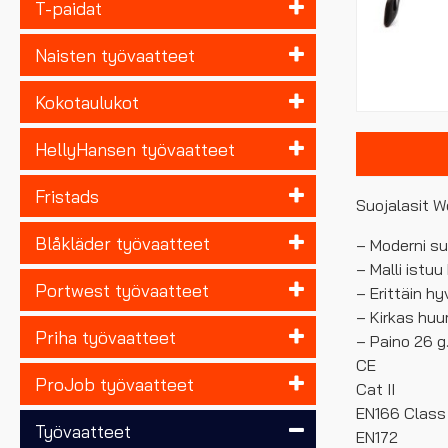
T-paidat
Naisten työvaatteet
Kokotaulukot
HellyHansen työvaatteet
Fristads
Suojalasit W
Blåkläder työvaatteet
– Moderni su
– Malli istuu
Portwest työvaatteet
– Erittäin hy
– Kirkas hu
Priha työvaatteet
– Paino 26 g
CE
ProJob työvaatteet
Cat II
EN166 Class 
Työvaatteet
EN172