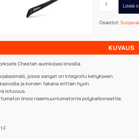
Suojalasit
Lisää o
worksafe
cheetah
Osastot:
Suojava
aurinkolasi
linssillä
määrä
KUVAUS
orksafe Cheetah aurinkolasi linssillä
ojalasimalli, jossa sangat on integroitu kehykseen.
 kasvoilla ja korvien takana erittäin hyvin.
vä istuvuus.
urtumaton linssi naarmuuntumatonta polykarbonaattia.
.
1 F