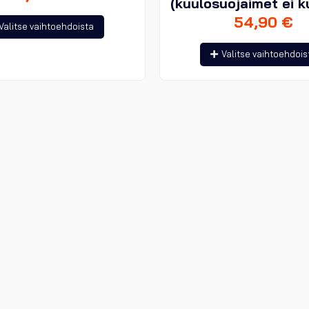
(kuulosuojaimet ei k
54,90
€
Tällä
Valitse vaihtoehdoista
tuotteella
Valitse vaihtoehdois
on
useampi
muunnelma.
Voit
tehdä
valinnat
tuotteen
sivulla.