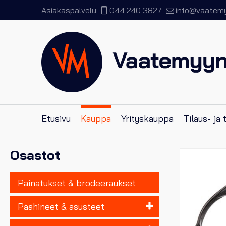
Asiakaspalvelu
044 240 3827
info@vaatemyy
Etusivu
Kauppa
Yrityskauppa
Tilaus- ja
Osastot
Painatukset & brodeeraukset
Päähineet & asusteet