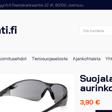
nti.fi
Raatekankaantie 22 A1, 80100 Joensuu
Etsi:
 toimitusehdot
Tietosuojaseloste
Ajankohtaista
Yht
Suojal
aurinko
3,90
€