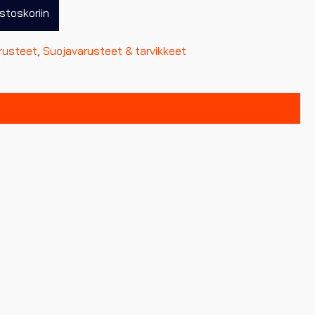
stoskoriin
rusteet
,
Suojavarusteet & tarvikkeet