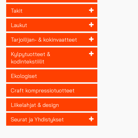
Takit
Laukut
Tarjoilijan- & kokinvaatteet
Kylpytuotteet &
kodintekstiilit
Ekologiset
Craft kompressiotuotteet
Liikelahjat & design
Seurat ja Yhdistykset