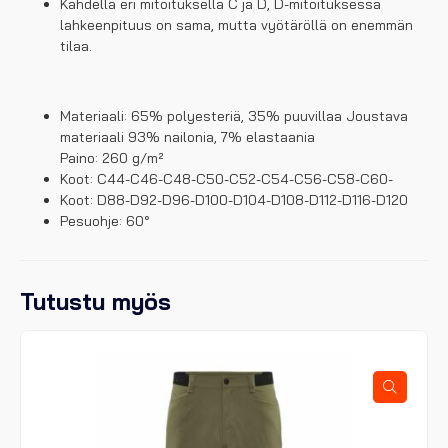
Kahdella eri mitoituksella C ja D, D-mitoituksessa
lahkeenpituus on sama, mutta vyötäröllä on enemmän
tilaa.
Materiaali: 65% polyesteriä, 35% puuvillaa Joustava
materiaali 93% nailonia, 7% elastaania
Paino: 260 g/m²
Koot: C44-C46-C48-C50-C52-C54-C56-C58-C60-
Koot: D88-D92-D96-D100-D104-D108-D112-D116-D120
Pesuohje: 60°
Tutustu myös