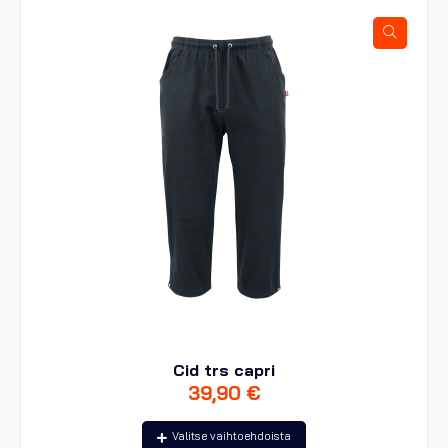
tehdä
valinnat
tuotteen
sivulla.
Cid trs capri
39,90
€
Tällä
Valitse vaihtoehdoista