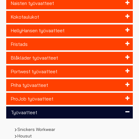
Naisten työvaatteet
Kokotaulukot
HellyHansen työvaatteet
Fristads
Blåkläder työvaatteet
Portwest työvaatteet
Priha työvaatteet
ProJob työvaatteet
Työvaatteet
Snickers Workwear
Housut