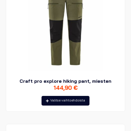
Craft pro explore hiking pant, miesten
144,90
€
Tällä
Valitse vaihtoehdoista
tuotteella
on
useampi
muunnelma.
Voit