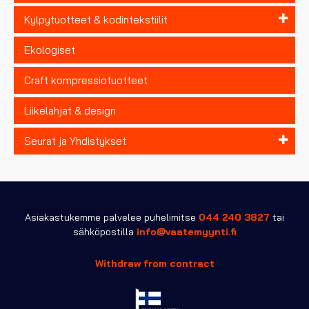
Kylpytuotteet & kodintekstiilit
Ekologiset
Craft kompressiotuotteet
Liikelahjat & design
Seurat ja Yhdistykset
Asiakastukemme palvelee puhelimitse
044 240 3827
tai
sähköpostilla
info@vaatemyynti.fi
Withdraw from contract