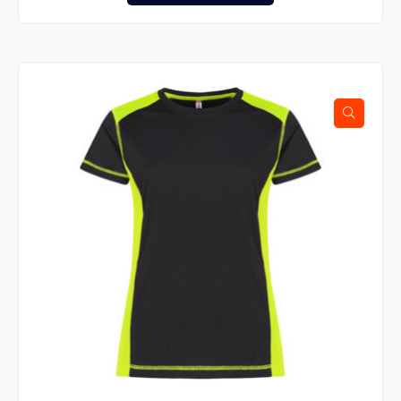
tuotteella
on
useampi
muunnelma.
Voit
tehdä
valinnat
tuotteen
sivulla.