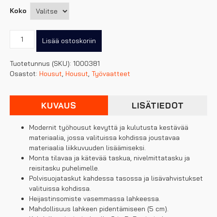
Koko
South
Lisää ostoskoriin
West
carter
Tuotetunnus (SKU):
1000381
miestenmalli
Osastot:
Housut
,
Housut
,
Työvaatteet
(osittain
joustavat)
määrä
KUVAUS
LISÄTIEDOT
Modernit työhousut kevyttä ja kulutusta kestävää
materiaalia, jossa valituissa kohdissa joustavaa
materiaalia liikkuvuuden lisäämiseksi.
Monta tilavaa ja kätevää taskua, nivelmittatasku ja
reisitasku puhelimelle.
Polvisuojataskut kahdessa tasossa ja lisävahvistukset
valituissa kohdissa.
Heijastinsomiste vasemmassa lahkeessa.
Mahdollisuus lahkeen pidentämiseen (5 cm).