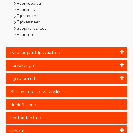
Huomiopaidat
Huomioliivit
Työvaatteet
Työkäsineet
Suojavarusteet
Asusteet
Palosuojatut työvaatteet
Turvakengät
Työkäsineet
Suojavarusteet & tarvikkeet
Jack & Jones
Lasten tuotteet
Urheilu