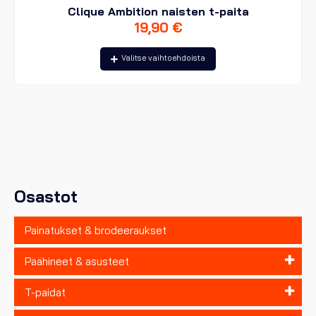
Clique Ambition naisten t-paita
19,90
€
Tällä
Valitse vaihtoehdoista
tuotteella
on
useampi
muunnelma.
Voit
tehdä
valinnat
tuotteen
sivulla.
Osastot
Painatukset & brodeeraukset
Päähineet & asusteet
T-paidat