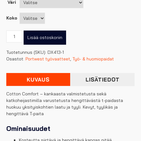
Väri
Koko
Portwest
Lisää ostoskoriin
PW3
Hi-
Tuotetunnus (SKU):
DX413-1
Vis
Osastot:
Portwest työvaatteet
,
Työ- & huomiopaidat
T-
paita,
Huomioluokka
KUVAUS
LISÄTIEDOT
1
määrä
Cotton Comfort – kankaasta valmistetusta sekä
katkoheijastimilla varustetusta hengittävästä t-paidasta
huokuu yksityiskohtien laatu ja tyyli. Kevyt, tyylikäs ja
hengittävä T-paita
Ominaisuudet
Kosteutta siirtävä ja hengittävä kangas pitää