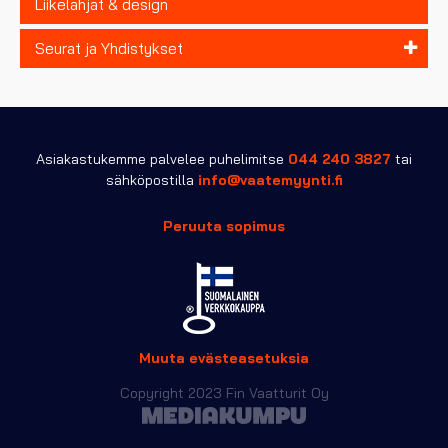
Liikelahjat & design
Seurat ja Yhdistykset
Asiakastukemme palvelee puhelimitse
044 240 3827
tai
sähköpostilla
info@vaatemyynti.fi
Peruuta sopimus
Muuta evästeasetuksia
Copyright 2023 Fin Vaatturit Oy