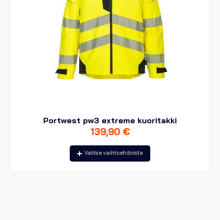
Portwest pw3 extreme kuoritakki
139,90
€
Tällä
Valitse vaihtoehdoista
tuotteella
on
useampi
muunnelma.
Voit
tehdä