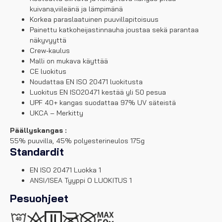
kuivana,viileänä ja lämpimänä
Korkea paraslaatuinen puuvillapitoisuus
Painettu katkoheijastinnauha joustaa sekä parantaa
näkyvyyttä
Crew-kaulus
Malli on mukava käyttää
CE luokitus
Noudattaa EN ISO 20471 luokitusta
Luokitus EN ISO20471 kestää yli 50 pesua
UPF 40+ kangas suodattaa 97% UV säteistä
UKCA – Merkitty
Päällyskangas :
55% puuvilla, 45% polyesterineulos 175g
Standardit
EN ISO 20471 Luokka 1
ANSI/ISEA Tyyppi O LUOKITUS 1
Pesuohjeet