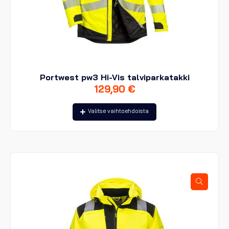
Portwest pw3 Hi-Vis talviparkatakki
129,90
€
Tällä
Valitse vaihtoehdoista
tuotteella
on
useampi
muunnelma.
Voit
tehdä
valinnat
tuotteen
sivulla.