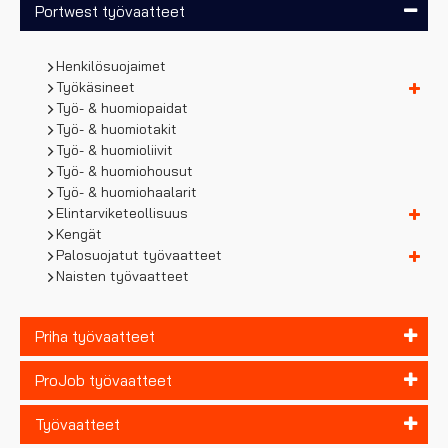
Portwest työvaatteet
Henkilösuojaimet
Työkäsineet
Työ- & huomiopaidat
Työ- & huomiotakit
Työ- & huomioliivit
Työ- & huomiohousut
Työ- & huomiohaalarit
Elintarviketeollisuus
Kengät
Palosuojatut työvaatteet
Naisten työvaatteet
Priha työvaatteet
ProJob työvaatteet
Työvaatteet