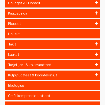
Colleget & Hupparit
Kauluspaidat
Fleecet
Housut
Takit
Laukut
Tarjoilijan- & kokinvaatteet
Kylpytuotteet & kodintekstiilit
Ekologiset
Craft kompressiotuotteet