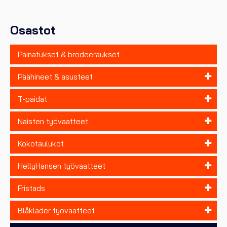
valinnat
tuotteen
sivulla.
Osastot
Painatukset & brodeeraukset
Päähineet & asusteet
T-paidat
Naisten työvaatteet
Kokotaulukot
HellyHansen työvaatteet
Fristads
Blåkläder työvaatteet