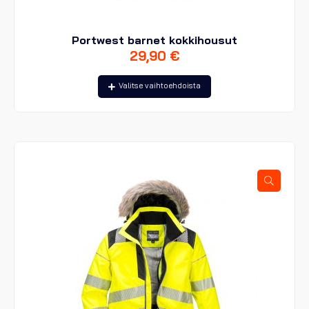
Portwest barnet kokkihousut
29,90
€
Tällä
Valitse vaihtoehdoista
tuotteella
on
useampi
muunnelma.
Voit
tehdä
valinnat
tuotteen
sivulla.