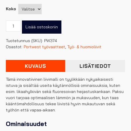
Koko
Portwest
Lisää ostoskoriin
PW3
Hi-
Tuotetunnus (SKU):
PW374
Vis
Osastot:
Portwest työvaatteet
,
Työ- & huomioliivit
Kääntöliivi
määrä
KUVAUS
LISÄTIEDOT
Tämä innovatiivinen liivimalli on tyylikkään nykyaikaisesti
istuva ja sisältää useita käytännöllisiä ominaisuuksia, kuten
esim. likaahylkivän sekä fluoresoivan heijastuskankaan. Paksu
vuori tarjoaa optimaalisen lämmön ja mukavuuden, kun taas
kääntömahdollisuus tekee liivistä hyvin mukautuvan sekä
työhön että vapaa-aikaan.
Ominaisuudet