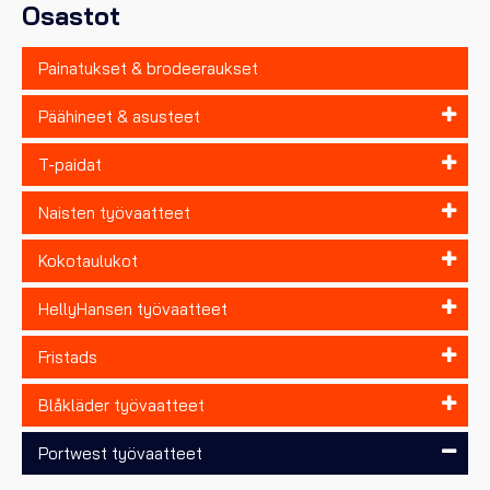
Osastot
Painatukset & brodeeraukset
Päähineet & asusteet
T-paidat
Naisten työvaatteet
Kokotaulukot
HellyHansen työvaatteet
Fristads
Blåkläder työvaatteet
Portwest työvaatteet