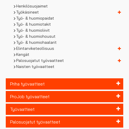
Henkilösuojaimet
Työkäsineet
Työ- & huomiopaidat
Työ- & huomiotakit
Työ- & huomioliivit
Työ- & huomiohousut
Työ- & huomiohaalarit
Elintarviketeollisuus
Kengät
Palosuojatut työvaatteet
Naisten työvaatteet
Priha työvaatteet
ProJob työvaatteet
Työvaatteet
Palosuojatut työvaatteet