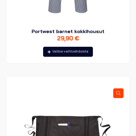
Portwest barnet kokkihousut
29,90
€
Tällä
Valitse vaihtoehdoista
tuotteella
on
useampi
muunnelma.
Voit
tehdä
valinnat
tuotteen
sivulla.