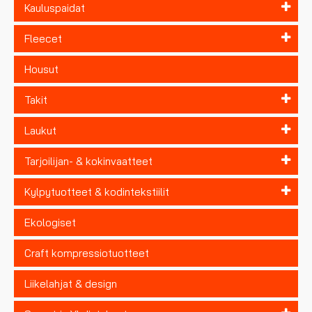
Kauluspaidat
Fleecet
Housut
Takit
Laukut
Tarjoilijan- & kokinvaatteet
Kylpytuotteet & kodintekstiilit
Ekologiset
Craft kompressiotuotteet
Liikelahjat & design