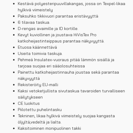
Kestävä polyesteripuuvillakangas, jossa on Texpel-likaa
hylkivä viimeistely
Paksuhko tikkivuori parantaa eristävyyttä
6 tilavaa taskua.
D-rengas avaimille ja ID kortille.
Kevyt kuviollinen ja joustava HiVisTex Pro
katkoheijastinteippaus parantaa näkyvyyttä.
Etuosa käännettävä
Useita toimivia taskuja.
Pehmeä Insulatex-vuoraus pitää lämmön sisällä ja
tarjoaa suojaa eri sääolosuhteissa
Painettu katkoheijastinnauha joustaa sekä parantaa
näkyvyyttä
Rekisteröity EU-malli
Kaksi vetoketjullista sivutaskua tavaroiden turvalliseen
säilytykseen
CE luokitus
Piilotettu puhelintasku
Tekninen, likaa hylkivä viimeistely suojaa kangasta
öljyltä,vedeltä ja lialta.
Kaksitoiminen monipuolinen takki