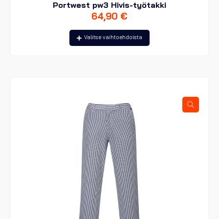
Portwest pw3 Hivis-työtakki
64,90
€
Tällä
Valitse vaihtoehdoista
tuotteella
on
useampi
muunnelma.
Voit
tehdä
valinnat
tuotteen
sivulla.