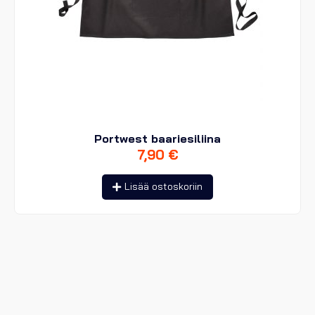
Portwest baariesiliina
7,90
€
Lisää ostoskoriin