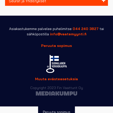
Seurat ja Yhdistykset
Asiakastukemme palvelee puhelimitse
044 240 3827
tai
sähköpostilla
info@vaatemyynti.fi
Peruuta sopimus
Muuta evästeasetuksia
Copyright 2023 Fin Vaatturit Oy
Peruuta sopimus