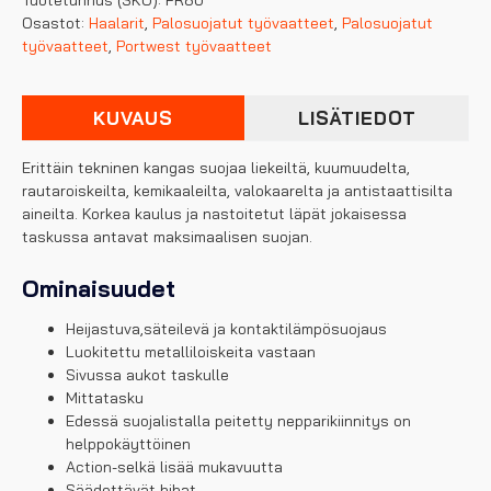
Tuotetunnus (SKU):
FR80
haalari
Osastot:
Haalarit
,
Palosuojatut työvaatteet
,
Palosuojatut
määrä
työvaatteet
,
Portwest työvaatteet
KUVAUS
LISÄTIEDOT
Erittäin tekninen kangas suojaa liekeiltä, kuumuudelta,
rautaroiskeilta, kemikaaleilta, valokaarelta ja antistaattisilta
aineilta. Korkea kaulus ja nastoitetut läpät jokaisessa
taskussa antavat maksimaalisen suojan.
Ominaisuudet
Heijastuva,säteilevä ja kontaktilämpösuojaus
Luokitettu metalliloiskeita vastaan
Sivussa aukot taskulle
Mittatasku
Edessä suojalistalla peitetty nepparikiinnitys on
helppokäyttöinen
Action-selkä lisää mukavuutta
Säädettävät hihat