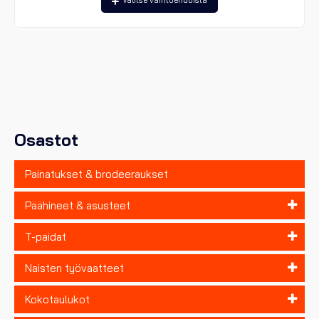
tuotteella
on
useampi
muunnelma.
Voit
tehdä
valinnat
tuotteen
sivulla.
Osastot
Painatukset & brodeeraukset
Päähineet & asusteet
T-paidat
Naisten työvaatteet
Kokotaulukot