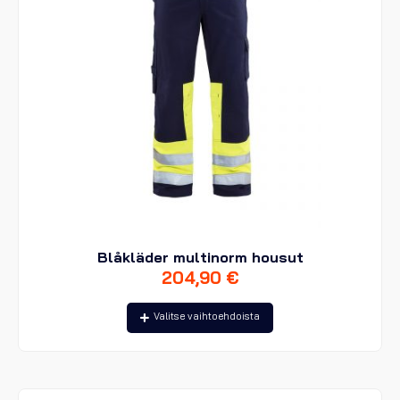
Blåkläder multinorm housut
204,90
€
Tällä
Valitse vaihtoehdoista
tuotteella
on
useampi
muunnelma.