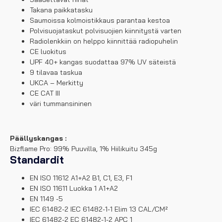
Takana paikkatasku
Saumoissa kolmoistikkaus parantaa kestoa
Polvisuojataskut polvisuojien kiinnitystä varten
Radiolenkkiin on helppo kiinnittää radiopuhelin
CE luokitus
UPF 40+ kangas suodattaa 97% UV säteistä
9 tilavaa taskua
UKCA – Merkitty
CE CAT III
väri tummansininen
Päällyskangas :
Bizflame Pro: 99% Puuvilla, 1% Hiilikuitu 345g
Standardit
EN ISO 11612 A1+A2 B1, C1, E3, F1
EN ISO 11611 Luokka 1 A1+A2
EN 1149 -5
IEC 61482-2 IEC 61482-1-1 Elim 13 CAL/CM²
IEC 61482-2 EC 61482-1-2 APC 1