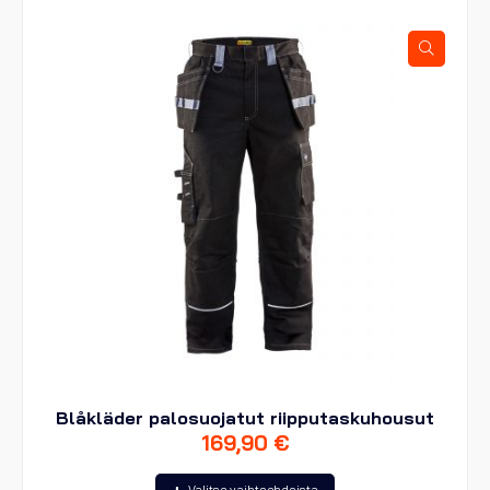
Voit
tehdä
valinnat
tuotteen
sivulla.
Blåkläder palosuojatut riipputaskuhousut
169,90
€
Tällä
Valitse vaihtoehdoista