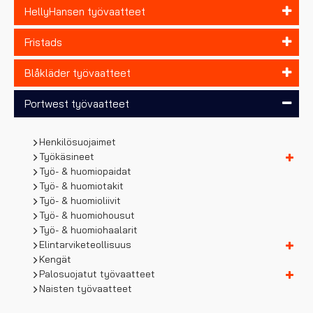
HellyHansen työvaatteet
Fristads
Blåkläder työvaatteet
Portwest työvaatteet
Henkilösuojaimet
Työkäsineet
Työ- & huomiopaidat
Työ- & huomiotakit
Työ- & huomioliivit
Työ- & huomiohousut
Työ- & huomiohaalarit
Elintarviketeollisuus
Kengät
Palosuojatut työvaatteet
Naisten työvaatteet