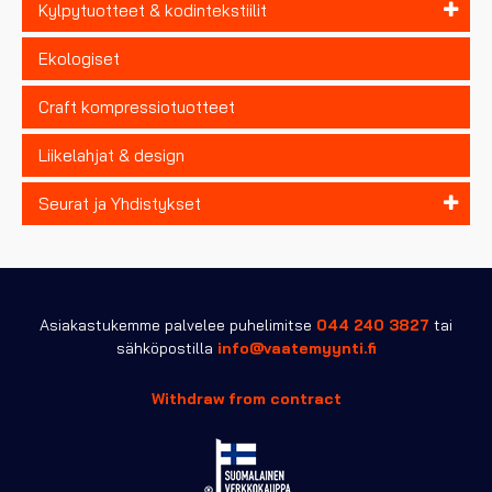
Kylpytuotteet & kodintekstiilit
Ekologiset
Craft kompressiotuotteet
Liikelahjat & design
Seurat ja Yhdistykset
Asiakastukemme palvelee puhelimitse
044 240 3827
tai
sähköpostilla
info@vaatemyynti.fi
Withdraw from contract