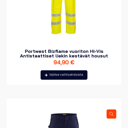
Portwest Bizflame vuoriton Hi-Vis
Antistaattiset liekin kestävät housut
94,90
€
Tällä
Valitse vaihtoehdoista
tuotteella
on
useampi
muunnelma.
Voit
tehdä
valinnat
tuotteen
sivulla.