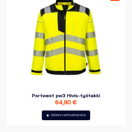
tuotteen
sivulla.
Portwest pw3 Hivis-työtakki
64,90
€
Tällä
Valitse vaihtoehdoista
tuotteella
on
useampi