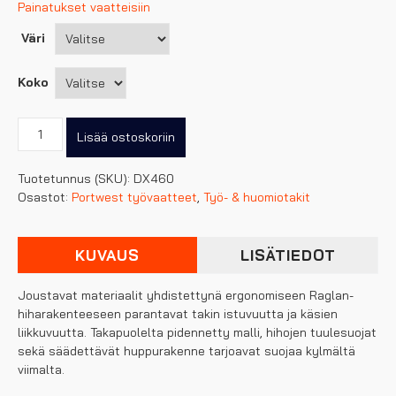
Painatukset vaatteisiin
Väri
Koko
Portwest
Lisää ostoskoriin
DX4
Talvitakki
Tuotetunnus (SKU):
DX460
määrä
Osastot:
Portwest työvaatteet
,
Työ- & huomiotakit
KUVAUS
LISÄTIEDOT
Joustavat materiaalit yhdistettynä ergonomiseen Raglan-
hiharakenteeseen parantavat takin istuvuutta ja käsien
liikkuvuutta. Takapuolelta pidennetty malli, hihojen tuulesuojat
sekä säädettävät huppurakenne tarjoavat suojaa kylmältä
viimalta.