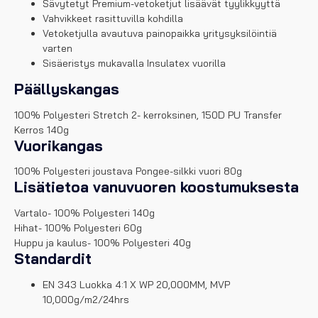
Sävytetyt Premium-vetoketjut lisäävät tyylikkyyttä
Vahvikkeet rasittuvilla kohdilla
Vetoketjulla avautuva painopaikka yritysyksilöintiä
varten
Sisäeristys mukavalla Insulatex vuorilla
Päällyskangas
100% Polyesteri Stretch 2- kerroksinen, 150D PU Transfer
Kerros 140g
Vuorikangas
100% Polyesteri joustava Pongee-silkki vuori 80g
Lisätietoa vanuvuoren koostumuksesta
Vartalo- 100% Polyesteri 140g
Hihat- 100% Polyesteri 60g
Huppu ja kaulus- 100% Polyesteri 40g
Standardit
EN 343 Luokka 4:1 X WP 20,000MM, MVP
10,000g/m2/24hrs