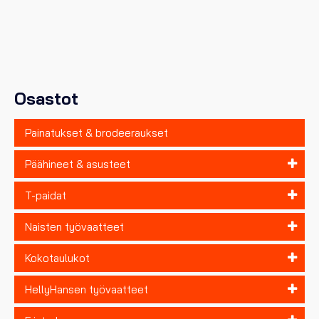
muunnelma.
Voit
tehdä
valinnat
tuotteen
sivulla.
Osastot
Painatukset & brodeeraukset
Päähineet & asusteet
T-paidat
Naisten työvaatteet
Kokotaulukot
HellyHansen työvaatteet