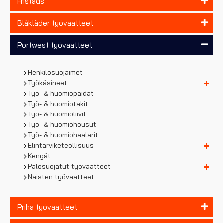
Fristads
Blåkläder työvaatteet
Portwest työvaatteet
Henkilösuojaimet
Työkäsineet
Työ- & huomiopaidat
Työ- & huomiotakit
Työ- & huomioliivit
Työ- & huomiohousut
Työ- & huomiohaalarit
Elintarviketeollisuus
Kengät
Palosuojatut työvaatteet
Naisten työvaatteet
Priha työvaatteet