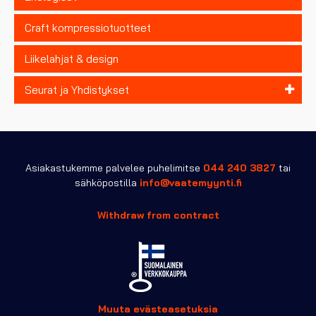
Craft kompressiotuotteet
Liikelahjat & design
Seurat ja Yhdistykset
Asiakastukemme palvelee puhelimitse
044 240 3827
tai
sähköpostilla
info@vaatemyynti.fi
Withdraw from contract
Muuta evästeasetuksia