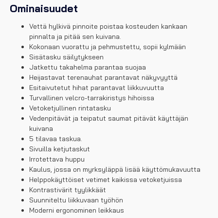
Ominaisuudet
Vettä hylkivä pinnoite poistaa kosteuden kankaan
pinnalta ja pitää sen kuivana.
Kokonaan vuorattu ja pehmustettu, sopii kylmään
Sisätasku säilytykseen
Jatkettu takahelma parantaa suojaa
Heijastavat terenauhat parantavat näkyvyyttä
Esitaivutetut hihat parantavat liikkuvuutta
Turvallinen velcro-tarrakiristys hihoissa
Vetoketjullinen rintatasku
Vedenpitävät ja teipatut saumat pitävät käyttäjän
kuivana
5 tilavaa taskua.
Sivuilla ketjutaskut
Irrotettava huppu
Kaulus, jossa on myrksyläppä lisää käyttömukavuutta
Helppokäyttöiset vetimet kaikissa vetoketjuissa
Kontrastivärit tyylikkäät
Suunniteltu liikkuvaan työhön
Moderni ergonominen leikkaus