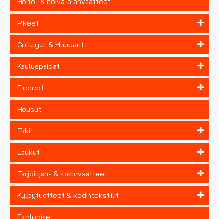
Hoito- & hoiva-alanvaatteet
Pikeet
Colleget & Hupparit
Kauluspaidat
Fleecet
Housut
Takit
Laukut
Tarjoilijan- & kokinvaatteet
Kylpytuotteet & kodintekstiilit
Ekologiset