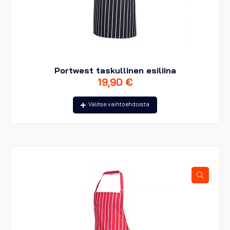
Portwest taskullinen esiliina
19,90
€
Tällä
Valitse vaihtoehdoista
tuotteella
on
useampi
muunnelma.
Voit
tehdä
valinnat
tuotteen
sivulla.