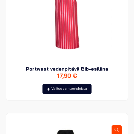
Portwest vedenpitävä Bib-esiliina
17,90
€
Tällä
Valitse vaihtoehdoista
tuotteella
on
useampi
muunnelma.
Voit
tehdä
valinnat