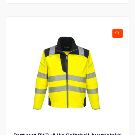
on
useampi
muunnelma.
Voit
tehdä
valinnat
tuotteen
sivulla.