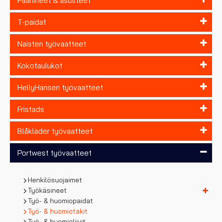
Päähineet & asusteet
T-paidat
Naisten työvaatteet
Kokotaulukot
HellyHansen työvaatteet
Fristads
Blåkläder työvaatteet
Portwest työvaatteet
Henkilösuojaimet
Työkäsineet
Työ- & huomiopaidat
Työ- & huomiotakit
Työ- & huomioliivit