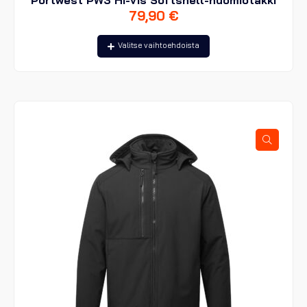
Portwest PW3 Hi-Vis Softshell-huomiotakki
79,90
€
Tällä
Valitse vaihtoehdoista
tuotteella
on
useampi
muunnelma.
Voit
tehdä
valinnat
tuotteen
sivulla.