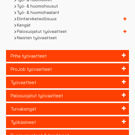
Työ- & huomiohousut
Työ- & huomiohaalarit
Elintarviketeollisuus
Kengät
Palosuojatut työvaatteet
Naisten työvaatteet
Priha työvaatteet
ProJob työvaatteet
Työvaatteet
Palosuojatut työvaatteet
Turvakengät
Työkäsineet