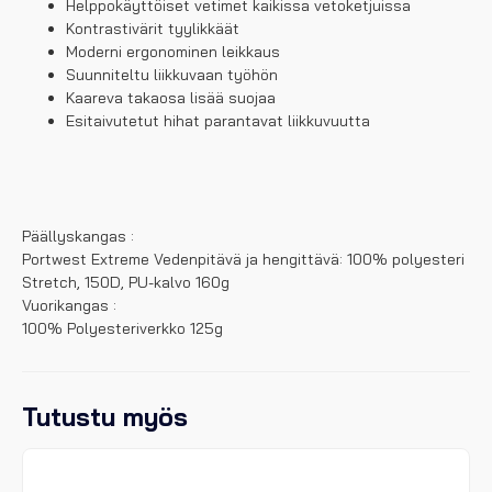
Helppokäyttöiset vetimet kaikissa vetoketjuissa
Kontrastivärit tyylikkäät
Moderni ergonominen leikkaus
Suunniteltu liikkuvaan työhön
Kaareva takaosa lisää suojaa
Esitaivutetut hihat parantavat liikkuvuutta
Päällyskangas :
Portwest Extreme Vedenpitävä ja hengittävä: 100% polyesteri
Stretch, 150D, PU-kalvo 160g
Vuorikangas :
100% Polyesteriverkko 125g
Tutustu myös