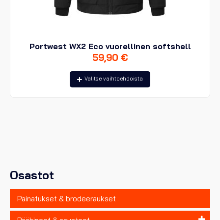
Portwest WX2 Eco vuorellinen softshell
59,90
€
Tällä
Valitse vaihtoehdoista
tuotteella
on
useampi
muunnelma.
Voit
tehdä
valinnat
tuotteen
sivulla.
Osastot
Painatukset & brodeeraukset