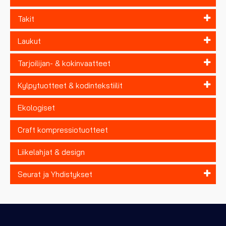
Takit
Laukut
Tarjoilijan- & kokinvaatteet
Kylpytuotteet & kodintekstiilit
Ekologiset
Craft kompressiotuotteet
Liikelahjat & design
Seurat ja Yhdistykset