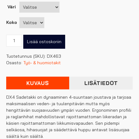
Väri
Koko
Portwest
Lisää ostoskoriin
DX4
Sadetakki
Tuotetunnus (SKU):
DX463
DX463
Osasto:
Työ- & huomiotakit
määrä
KUVAUS
LISÄTIEDOT
DX4 Sadetakki on dynaaminen 4-suuntaan joustava ja tarjoaa
maksimaalisen veden- ja tuulenpitävän mutta myös
hengittävän suojaavuuden ympäri vuoden. Ergonominen profiili
ja raglanhihat mahdollistavat rajoittamattoman liikeradan ja
käsien rajoittamattoman liikkumisvapauden. Sen pidempi
selkäosa, hihasuojat ja säädettävä huppu antavat lisäsuojaa
säältä kuin säältä.