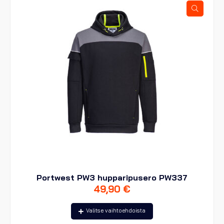
Portwest PW3 hupparipusero PW337
49,90
€
Tällä
Valitse vaihtoehdoista
tuotteella