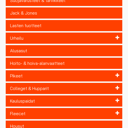
Suojavarusteet & tarvikkeet
Jack & Jones
Lasten tuotteet
Urheilu
Alusasut
Hoito- & hoiva-alanvaatteet
Pikeet
Colleget & Hupparit
Kauluspaidat
Fleecet
Housut