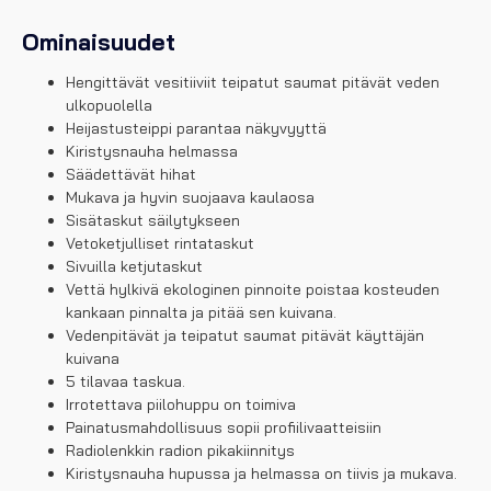
Ominaisuudet
Hengittävät vesitiiviit teipatut saumat pitävät veden
ulkopuolella
Heijastusteippi parantaa näkyvyyttä
Kiristysnauha helmassa
Säädettävät hihat
Mukava ja hyvin suojaava kaulaosa
Sisätaskut säilytykseen
Vetoketjulliset rintataskut
Sivuilla ketjutaskut
Vettä hylkivä ekologinen pinnoite poistaa kosteuden
kankaan pinnalta ja pitää sen kuivana.
Vedenpitävät ja teipatut saumat pitävät käyttäjän
kuivana
5 tilavaa taskua.
Irrotettava piilohuppu on toimiva
Painatusmahdollisuus sopii profiilivaatteisiin
Radiolenkkin radion pikakiinnitys
Kiristysnauha hupussa ja helmassa on tiivis ja mukava.