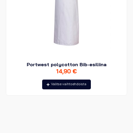
Portwest polycotton Bib-esiliina
14,90
€
Tällä
Valitse vaihtoehdoista
tuotteella
on
useampi
muunnelma.
Voit
tehdä
valinnat
tuotteen