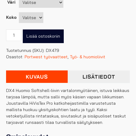
Väri
Koko
Portwest
Lisää ostoskoriin
DX4
Hi-
Tuotetunnus (SKU):
DX479
Vis
Osastot:
Portwest työvaatteet
,
Työ- & huomioliivit
Softshell-
liivi
määrä
KUVAUS
LISÄTIEDOT
DX4 Huomio Softshell-liivin vartalonmyötäinen, istuva leikkaus
tarjoaa lämpöä, mutta sallii myös käsien vapaan liikkumisen.
Joustavilla HiVisTex Pro katkoheijastimilla varustetusta
mallista huokuu yksityiskohtien laatu ja tyyli. Kaksi
vetoketjullista rintataskua, sivutaskut ja sisäpuoliset taskut
tarjoavat runsaasti tilaa turvallista säilytykseen.