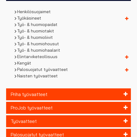
Henkilösuojaimet
Työkäsineet
Työ- & huomiopaidat
Työ- & huomiotakit
Työ- & huomioliivit
Työ- & huomiohousut
Työ- & huomiohaalarit
Elintarviketeollisuus
Kengät
Palosuojatut työvaatteet
Naisten työvaatteet
Priha työvaatteet
ProJob työvaatteet
Työvaatteet
Palosuojatut työvaatteet