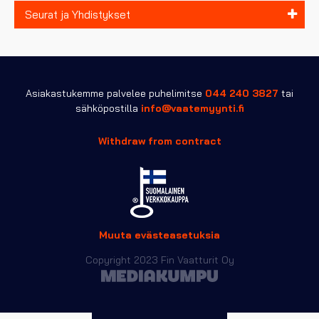
Seurat ja Yhdistykset
Asiakastukemme palvelee puhelimitse
044 240 3827
tai
sähköpostilla
info@vaatemyynti.fi
Withdraw from contract
Muuta evästeasetuksia
Copyright 2023 Fin Vaatturit Oy