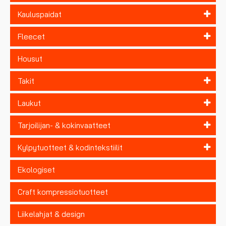
Kauluspaidat
Fleecet
Housut
Takit
Laukut
Tarjoilijan- & kokinvaatteet
Kylpytuotteet & kodintekstiilit
Ekologiset
Craft kompressiotuotteet
Liikelahjat & design