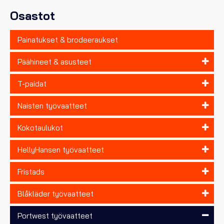
sivulla.
Osastot
Painatukset & brodeeraukset
Päähineet & asusteet
T-paidat
Naisten työvaatteet
Kokotaulukot
HellyHansen työvaatteet
Fristads
Blåkläder työvaatteet
Portwest työvaatteet