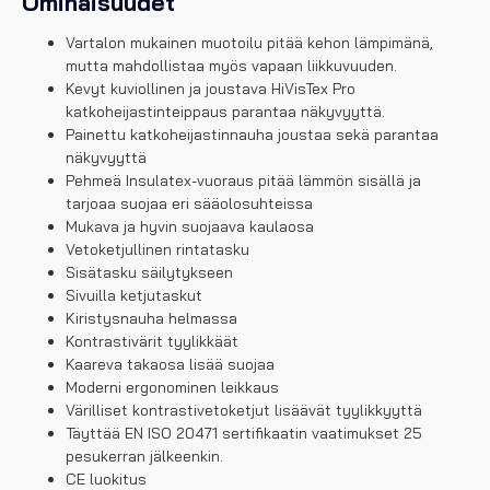
Ominaisuudet
Vartalon mukainen muotoilu pitää kehon lämpimänä,
mutta mahdollistaa myös vapaan liikkuvuuden.
Kevyt kuviollinen ja joustava HiVisTex Pro
katkoheijastinteippaus parantaa näkyvyyttä.
Painettu katkoheijastinnauha joustaa sekä parantaa
näkyvyyttä
Pehmeä Insulatex-vuoraus pitää lämmön sisällä ja
tarjoaa suojaa eri sääolosuhteissa
Mukava ja hyvin suojaava kaulaosa
Vetoketjullinen rintatasku
Sisätasku säilytykseen
Sivuilla ketjutaskut
Kiristysnauha helmassa
Kontrastivärit tyylikkäät
Kaareva takaosa lisää suojaa
Moderni ergonominen leikkaus
Värilliset kontrastivetoketjut lisäävät tyylikkyyttä
Täyttää EN ISO 20471 sertifikaatin vaatimukset 25
pesukerran jälkeenkin.
CE luokitus