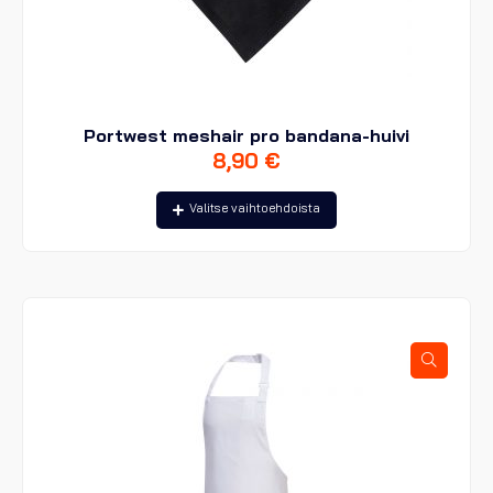
Portwest meshair pro bandana-huivi
8,90
€
Tällä
Valitse vaihtoehdoista
tuotteella
on
useampi
muunnelma.
Voit
tehdä
valinnat
tuotteen
sivulla.