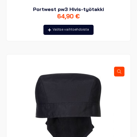
Portwest pw3 Hivis-työtakki
64,90
€
Tällä
Valitse vaihtoehdoista
tuotteella
on
useampi
muunnelma.
Voit
tehdä
valinnat
tuotteen
sivulla.