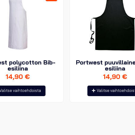
st polycotton Bib-
Portwest puuvillain
esiliina
esiliina
14,90
€
14,90
€
Tällä
Valitse vaihtoehdoista
Valitse vaihtoehdois
tuotteella
on
useampi
muunnelma.
Voit
tehdä