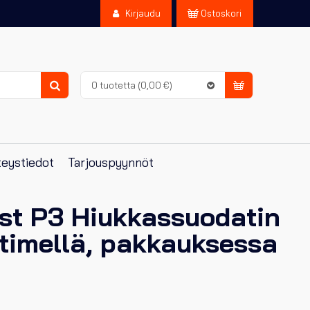
Kirjaudu
Ostoskori
0 tuotetta
(0,00 €)
Haku
eystiedot
Tarjouspyynnöt
st P3 Hiukkassuodatin
ttimellä, pakkauksessa