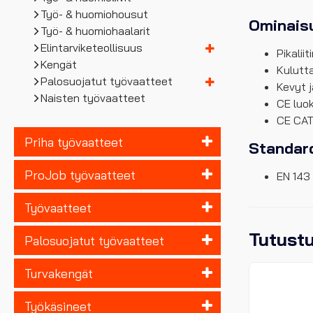
Työ- & huomiohousut
Ominais
Työ- & huomiohaalarit
Elintarviketeollisuus
Pikaliit
Kengät
Kulutt
Palosuojatut työvaatteet
Kevyt 
Naisten työvaatteet
CE luo
CE CAT 
Priha työvaatteet
Standard
ProJob työvaatteet
EN 143
Työvaatteet
Tutust
Palosuojatut työvaatteet
Turvakengät
Työkäsineet