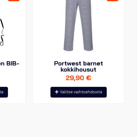
en BIB-
Portwest barnet
kokkihousut
29,90
€
Tällä
Tällä
ta
Valitse vaihtoehdoista
tuotteella
tuotteella
on
on
useampi
useampi
muunnelma.
muunnelma.
Voit
Voit
tehdä
tehdä