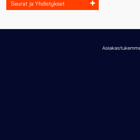
Seurat ja Yhdistykset
Asiakastukemme 