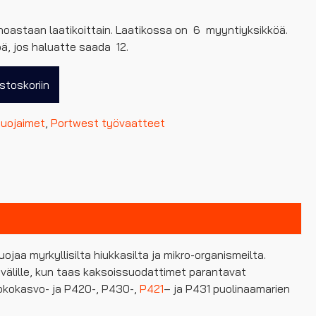
oastaan laatikoittain. Laatikossa on 6 myyntiyksikköä.
öä, jos haluatte saada 12.
stoskoriin
suojaimet
,
Portwest työvaatteet
ojaa myrkyllisilta hiukkasilta ja mikro-organismeilta.
 välille, kun taas kaksoissuodattimet parantavat
okokasvo- ja P420-, P430-,
P421
– ja P431 puolinaamarien