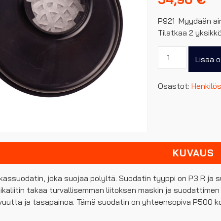
P921 Myydään ain
Tilatkaa 2 yksikk
Portwest
Lisää o
P3
Hiukkassuodatin
Osastot:
Henkilö
pikaliittimellä,
pakkauksessa
6kpl
määrä
KUVAUS
kassuodatin, joka suojaa pölyltä. Suodatin tyyppi on P3 R ja su
ikaliitin takaa turvallisemman liitoksen maskin ja suodattimen
uutta ja tasapainoa. Tämä suodatin on yhteensopiva P500 k