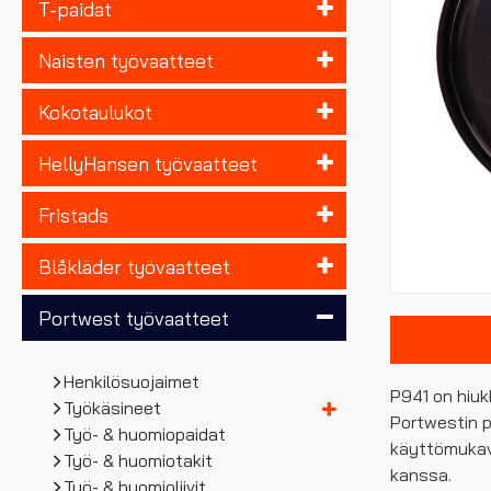
T-paidat
Naisten työvaatteet
Kokotaulukot
HellyHansen työvaatteet
Fristads
Blåkläder työvaatteet
Portwest työvaatteet
Henkilösuojaimet
P941 on hiuk
Työkäsineet
Portwestin p
Työ- & huomiopaidat
käyttömukav
Työ- & huomiotakit
kanssa.
Työ- & huomioliivit