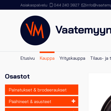
Asiakaspalvelu
044 240 3827
info@vaatemyy
Etusivu
Kauppa
Yrityskauppa
Tilaus- ja
Osastot
Painatukset & brodeeraukset
Päähineet & asusteet