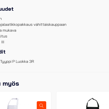
uudet
in
ajalaatikkopakkaus vähittäiskauppaan
ja mukava
kitus
III
it
 Tyyppi P Luokka 3R
u myös