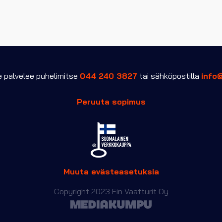
palvelee puhelimitse
044 240 3827
tai sähköpostilla
info
Peruuta sopimus
Muuta evästeasetuksia
Copyright 2023 Fin Vaatturit Oy