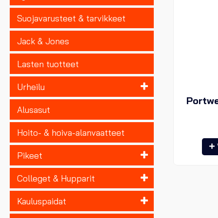
Suojavarusteet & tarvikkeet
Jack & Jones
Lasten tuotteet
Urheilu
Portwe
Alusasut
Hoito- & hoiva-alanvaatteet
Pikeet
Colleget & Hupparit
Kauluspaidat