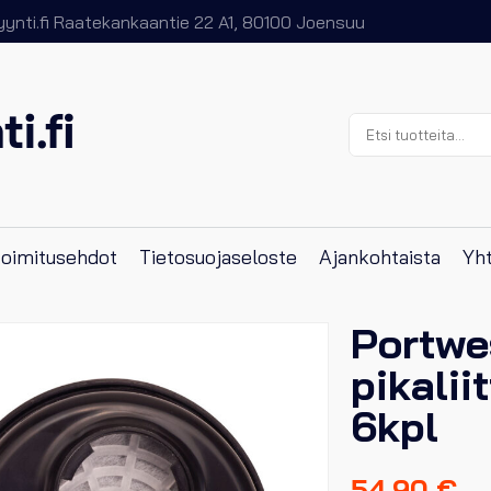
nti.fi
Raatekankaantie 22 A1, 80100 Joensuu
Etsi:
 toimitusehdot
Tietosuojaseloste
Ajankohtaista
Yht
Portwe
pikalii
6kpl
54,90
€