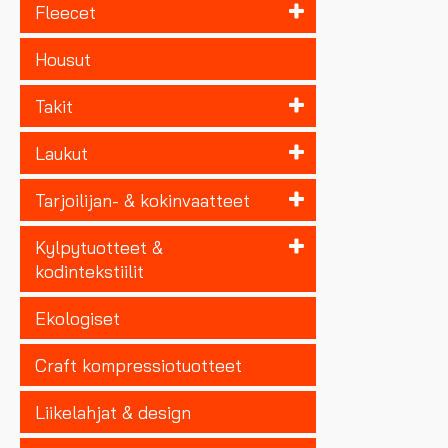
Fleecet
Housut
Takit
Laukut
Tarjoilijan- & kokinvaatteet
Kylpytuotteet &
kodintekstiilit
Ekologiset
Craft kompressiotuotteet
Liikelahjat & design