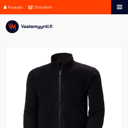
Kirjaudu
Ostoskori