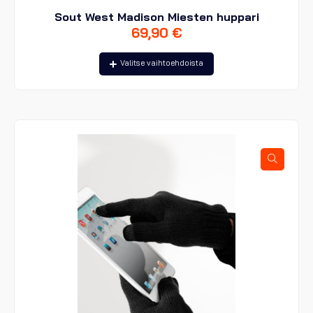
Sout West Madison Miesten huppari
69,90
€
Tällä
Valitse vaihtoehdoista
tuotteella
on
useampi
muunnelma.
Voit
tehdä
valinnat
tuotteen
sivulla.