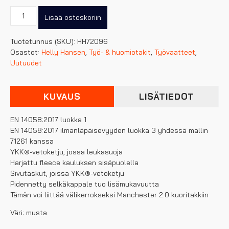
Helly
Lisää ostoskoriin
Hansen
Manchester
Tuotetunnus (SKU):
HH72096
2.0
Osastot:
Helly Hansen
,
Työ- & huomiotakit
,
Työvaatteet
,
fleecetakki
Uutuudet
määrä
KUVAUS
LISÄTIEDOT
EN 14058:2017 luokka 1
EN 14058:2017 ilmanläpäisevyyden luokka 3 yhdessä mallin
71261 kanssa
YKK®-vetoketju, jossa leukasuoja
Harjattu fleece kauluksen sisäpuolella
Sivutaskut, joissa YKK®-vetoketju
Pidennetty selkäkappale tuo lisämukavuutta
Tämän voi liittää välikerrokseksi Manchester 2.0 kuoritakkiin
Väri: musta