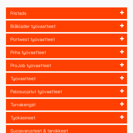
Fristads
Blåkläder työvaatteet
Portwest työvaatteet
Priha työvaatteet
ProJob työvaatteet
Työvaatteet
Palosuojatut työvaatteet
Turvakengät
Työkäsineet
Suojavarusteet & tarvikkeet