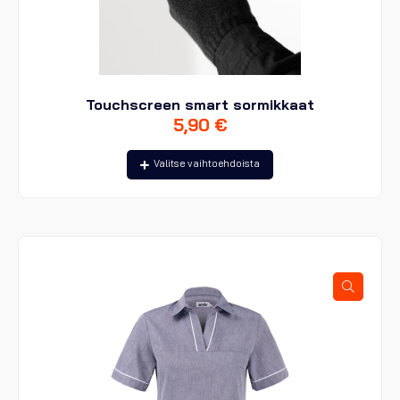
Touchscreen smart sormikkaat
5,90
€
Tällä
Valitse vaihtoehdoista
tuotteella
on
useampi
muunnelma.
Voit
tehdä
valinnat
tuotteen
sivulla.