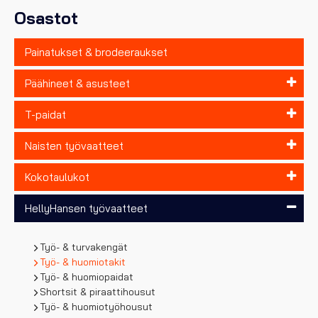
sivulla.
Osastot
Painatukset & brodeeraukset
Päähineet & asusteet
T-paidat
Naisten työvaatteet
Kokotaulukot
HellyHansen työvaatteet
Työ- & turvakengät
Työ- & huomiotakit
Työ- & huomiopaidat
Shortsit & piraattihousut
Työ- & huomiotyöhousut