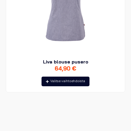
Liva blouse pusero
64,90
€
Tällä
Valitse vaihtoehdoista
tuotteella
on
useampi
muunnelma.
Voit
tehdä
valinnat
tuotteen