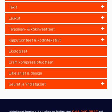
Takit
Laukut
Tarjoilijan- & kokinvaatteet
Kylpytuotteet & kodintekstiilit
Ekologiset
Craft kompressiotuotteet
Liikelahjat & design
Seurat ja Yhdistykset
Asiakastukemme palvelee puhelimitse
044 240 3827
tai