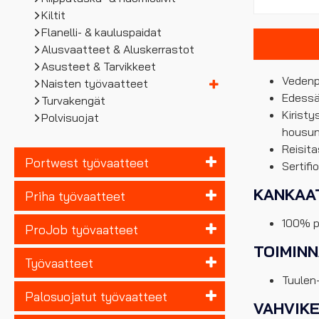
Kiltit
Flanelli- & kauluspaidat
Alusvaatteet & Aluskerrastot
Asusteet & Tarvikkeet
Vedenp
Naisten työvaatteet
Edessä 
Turvakengät
Kirist
Polvisuojat
housun 
Reisita
Portwest työvaatteet
Sertifi
KANKAA
Priha työvaatteet
100% po
ProJob työvaatteet
TOIMIN
Työvaatteet
Tuulen-
Palosuojatut työvaatteet
VAHVIK