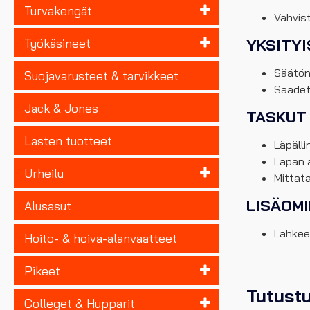
Turvakengät
Vahvis
YKSITY
Työkäsineet
Säätön
Suojavarusteet & tarvikkeet
Säädett
Jack & Jones
TASKUT
Lasten tuotteet
Läpälli
Läpän a
Urheilu
Mittata
LISÄOM
Alusasut
Lahkee
Hoito- & hoiva-alanvaatteet
Pikeet
Tutust
Colleget & Hupparit