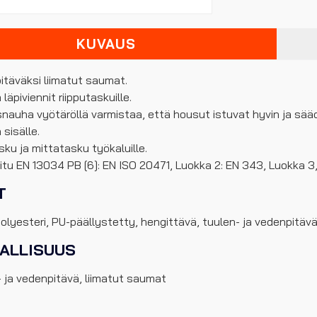
KUVAUS
itäväksi liimatut saumat.
läpiviennit riipputaskuille.
ysnauha vyötäröllä varmistaa, että housut istuvat hyvin ja 
sisälle.
sku ja mittatasku työkaluille.
oitu EN 13034 PB [6]: EN ISO 20471, Luokka 2: EN 343, Luokka 3,1:
T
lyesteri, PU-päällystetty, hengittävä, tuulen- ja vedenpitäv
NALLISUUS
 ja vedenpitävä, liimatut saumat
E