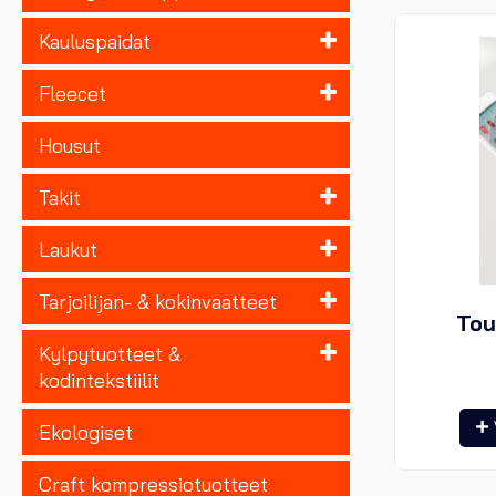
Kauluspaidat
Fleecet
Housut
Takit
Laukut
Tarjoilijan- & kokinvaatteet
Tou
Kylpytuotteet &
kodintekstiilit
Ekologiset
Craft kompressiotuotteet