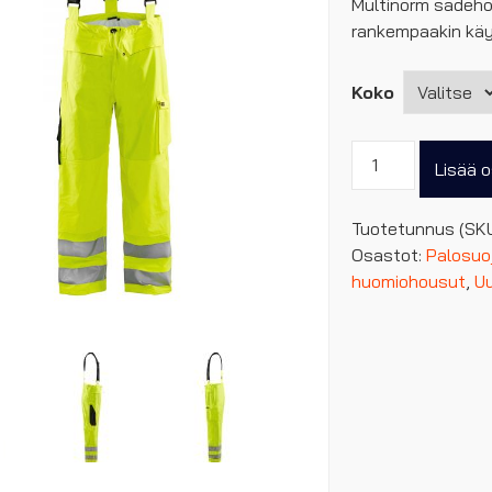
Multinorm sadehou
rankempaakin käy
Koko
Blåkläder
Lisää o
palosuojatut
sadehousut
Tuotetunnus (SK
määrä
Osastot:
Palosuo
huomiohousut
,
U