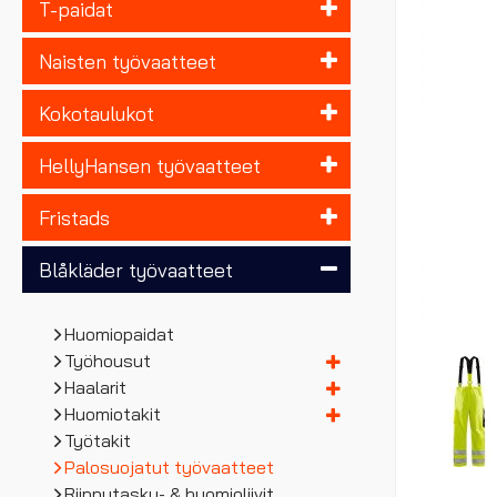
T-paidat
Naisten työvaatteet
Kokotaulukot
HellyHansen työvaatteet
Fristads
Blåkläder työvaatteet
Huomiopaidat
Työhousut
Haalarit
Huomiotakit
Työtakit
Palosuojatut työvaatteet
Riipputasku- & huomioliivit