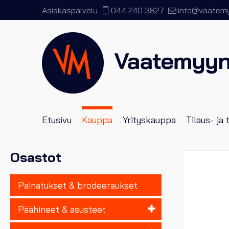
Asiakaspalvelu
044 240 3827
info@vaatemyy
Etusivu
Kauppa
Yrityskauppa
Tilaus- ja
Osastot
Painatukset & brodeeraukset
Päähineet & asusteet