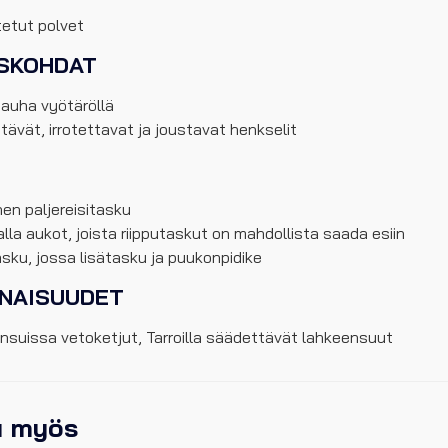
tetut polvet
ISKOHDAT
auha vyötäröllä
ävät, irrotettavat ja joustavat henkselit
nen paljereisitasku
lla aukot, joista riipputaskut on mahdollista saada esiin
sku, jossa lisätasku ja puukonpidike
INAISUUDET
nsuissa vetoketjut, Tarroilla säädettävät lahkeensuut
u myös