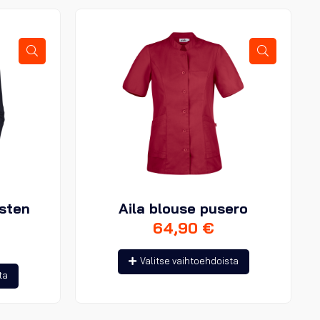
isten
Aila blouse pusero
64,90
€
Tällä
Valitse vaihtoehdoista
Tällä
tuotteella
ta
tuotteella
on
on
useampi