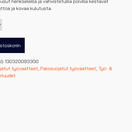
sut henkseleillä ja vahvistetuilla polvilla kestävät
ttöä ja kovaa kulutusta.
stoskoriin
U):
130320093300
jatut työvaatteet
,
Palosuojatut työvaatteet
,
Työ- &
utuudet