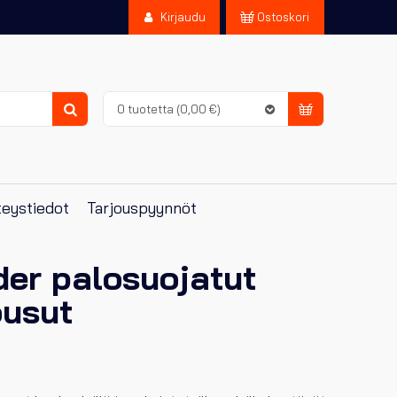
Kirjaudu
Ostoskori
0 tuotetta
(0,00 €)
Haku
eystiedot
Tarjouspyynnöt
der palosuojatut
usut