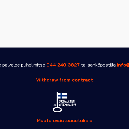
useampi
muunnelma.
Voit
tehdä
valinnat
tuotteen
sivulla.
palvelee puhelimitse
044 240 3827
tai sähköpostilla
info
Withdraw from contract
Muuta evästeasetuksia