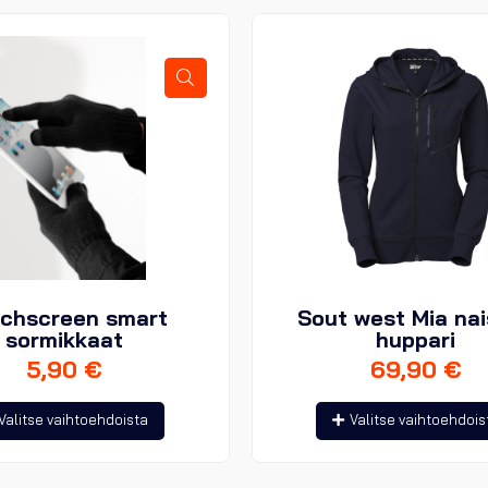
chscreen smart
Sout west Mia na
sormikkaat
huppari
5,90
€
69,90
€
Tällä
Valitse vaihtoehdoista
Valitse vaihtoehdois
tuotteella
on