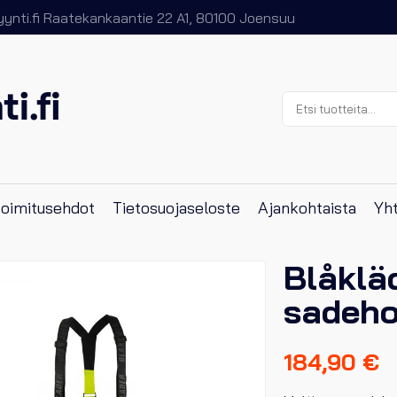
nti.fi
Raatekankaantie 22 A1, 80100 Joensuu
Etsi:
 toimitusehdot
Tietosuojaseloste
Ajankohtaista
Yht
Blåklä
sadeho
184,90
€