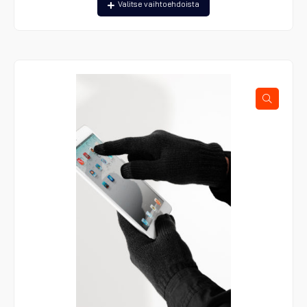
Valitse vaihtoehdoista
tuotteella
on
useampi
muunnelma.
Voit
tehdä
valinnat
tuotteen
sivulla.