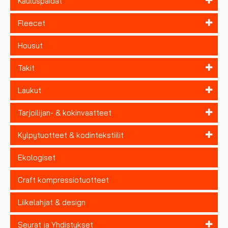
Kauluspaidat
Fleecet
Housut
Takit
Laukut
Tarjoilijan- & kokinvaatteet
Kylpytuotteet & kodintekstiilit
Ekologiset
Craft kompressiotuotteet
Liikelahjat & design
Seurat ja Yhdistykset