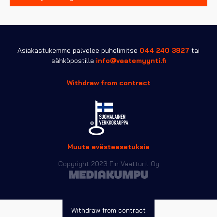
Asiakastukemme palvelee puhelimitse
044 240 3827
tai
sähköpostilla
info@vaatemyynti.fi
Withdraw from contract
Muuta evästeasetuksia
Copyright 2023 Fin Vaatturit Oy
Withdraw from contract