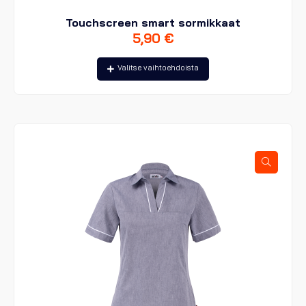
Touchscreen smart sormikkaat
5,90
€
Tällä
Valitse vaihtoehdoista
tuotteella
on
useampi
muunnelma.
Voit
tehdä
valinnat
tuotteen
sivulla.