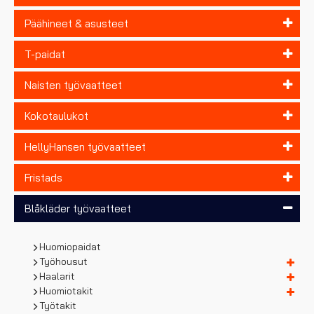
Päähineet & asusteet
T-paidat
Naisten työvaatteet
Kokotaulukot
HellyHansen työvaatteet
Fristads
Blåkläder työvaatteet
Huomiopaidat
Työhousut
Haalarit
Huomiotakit
Työtakit