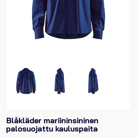
Blåkläder mariininsininen
palosuojattu kauluspaita