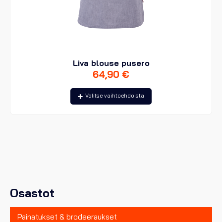
Liva blouse pusero
64,90
€
Tällä
Valitse vaihtoehdoista
tuotteella
on
useampi
muunnelma.
Voit
tehdä
valinnat
tuotteen
sivulla.
Osastot
Painatukset & brodeeraukset