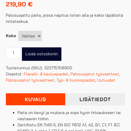
219,90
€
Palosuojattu paita, jossa napitus listan alla ja kaksi läpällistä
rintataskua.
Koko
Blåkläder
Lisää ostoskoriin
mariininsininen
palosuojattu
Tuotetunnus (SKU):
322715158900
kauluspaita
Osastot:
Flanelli- & kauluspaidat
,
Palosuojatut työvaatteet
,
määrä
Palosuojatut työvaatteet
,
Työ- & huomiopaidat
,
Uutuudet
KUVAUS
LISÄTIEDOT
Paita on kevyt ja mukava ja sopii hyvin hitsaukseen tai
vastaaviin töihin.
Sertifioitu EN 1149-5, EN ISO 11612 A1, A2, B1, C1, F1. IEC
61482-2, luokka 1, EBT 6,4 cal/cm², HAF: 72,6%.