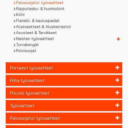
Palosuojatut työvaatteet
Riipputasku- & huomioliivit
Kiltit
Flanelli- & kauluspaidat
Alusvaatteet & Aluskerrastot
Asusteet & Tarvikkeet
Naisten työvaatteet
Turvakengät
Polvisuojat
Portwest työvaatteet
Priha työvaatteet
ProJob työvaatteet
Työvaatteet
Palosuojatut työvaatteet