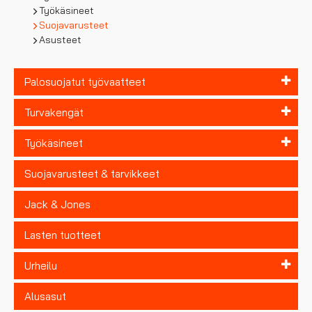
Työkäsineet
Suojavarusteet
Asusteet
Palosuojatut työvaatteet
Turvakengät
Työkäsineet
Suojavarusteet & tarvikkeet
Jack & Jones
Lasten tuotteet
Urheilu
Alusasut