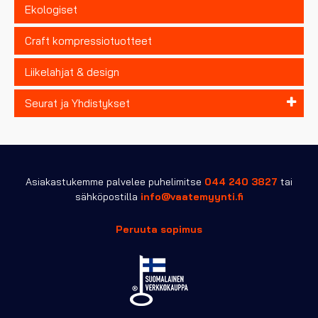
Ekologiset
Craft kompressiotuotteet
Liikelahjat & design
Seurat ja Yhdistykset
Asiakastukemme palvelee puhelimitse
044 240 3827
tai
sähköpostilla
info@vaatemyynti.fi
Peruuta sopimus