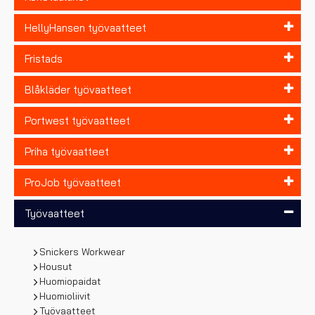
HellyHansen työvaatteet
Fristads
Blåkläder työvaatteet
Portwest työvaatteet
Priha työvaatteet
ProJob työvaatteet
Työvaatteet
Snickers Workwear
Housut
Huomiopaidat
Huomioliivit
Työvaatteet