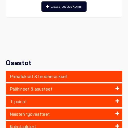
Lisää ostoskoriin
Osastot
Painatukset & brodeeraukset
Päähineet & asusteet
T-paidat
Naisten työvaatteet
Kokotaulukot