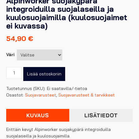
Alpinworker suojakypärä
integroiduilla suojalaseilla ja
kuulosuojaimilla (kuulosuojaimet
ei kuvassa)
54,90
€
Väri
Alpinworker
Lisää ostoskoriin
suojakypärä
integroiduilla
Tuotetunnus (SKU):
Ei saatavilla/-tietoa
suojalaseilla
Osastot:
Suojavarusteet
,
Suojavarusteet & tarvikkeet
ja
kuulosuojaimilla
(kuulosuojaimet
KUVAUS
LISÄTIEDOT
ei
kuvassa)
määrä
Erittäin kevyt Alpinworker suojakypärä integroiduilla
suojalaseilla ja kuulosuojaimilla.