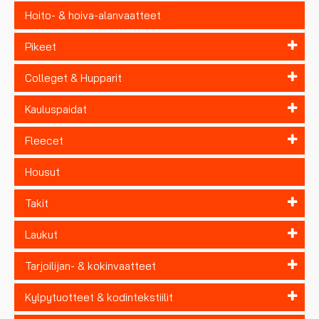
Hoito- & hoiva-alanvaatteet
Pikeet
Colleget & Hupparit
Kauluspaidat
Fleecet
Housut
Takit
Laukut
Tarjoilijan- & kokinvaatteet
Kylpytuotteet & kodintekstiilit