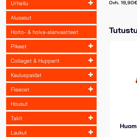
Ovh. 19,90
Urheilu
Alusasut
Tutust
Hoito- & hoiva-alanvaatteet
Pikeet
Colleget & Hupparit
Kauluspaidat
Fleecet
Housut
Takit
Huomi
Laukut