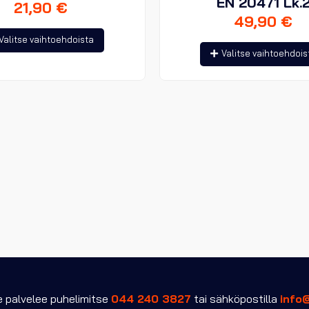
EN 20471 Lk.
21,90
€
49,90
€
Tällä
Valitse vaihtoehdoista
tuotteella
Valitse vaihtoehdois
on
useampi
muunnelma.
Voit
tehdä
valinnat
tuotteen
sivulla.
palvelee puhelimitse
044 240 3827
tai sähköpostilla
info