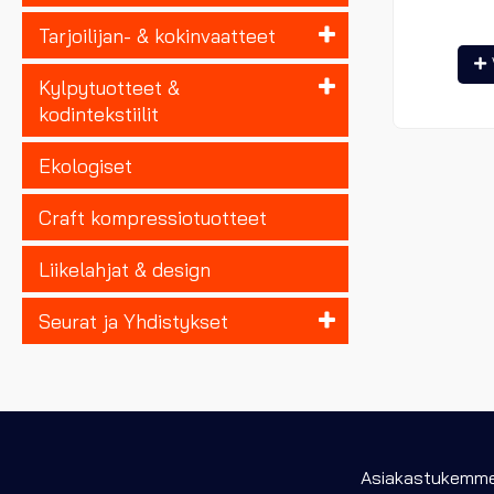
Tarjoilijan- & kokinvaatteet
Kylpytuotteet &
kodintekstiilit
Ekologiset
Craft kompressiotuotteet
Liikelahjat & design
Seurat ja Yhdistykset
Asiakastukemme 