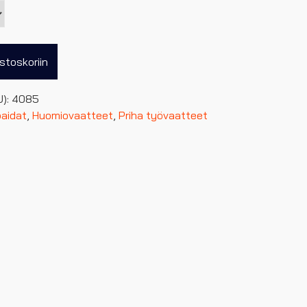
stoskoriin
U):
4085
aidat
,
Huomiovaatteet
,
Priha työvaatteet