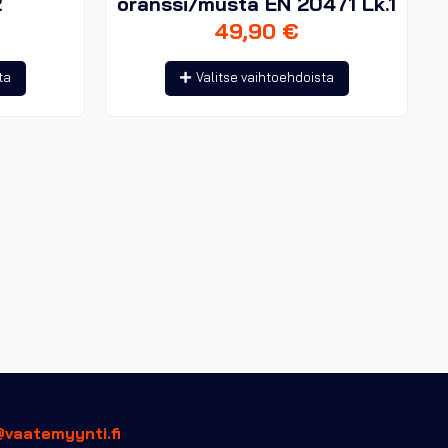
2
oranssi/musta EN 20471 Lk.1
49,90
€
Tällä
Tällä
ta
Valitse vaihtoehdoista
tuotteella
tuotteella
on
on
useampi
useampi
muunnelma.
muunnelma.
Voit
Voit
tehdä
tehdä
valinnat
valinnat
tuotteen
tuotteen
sivulla.
sivulla.
@vaatemyynti.fi