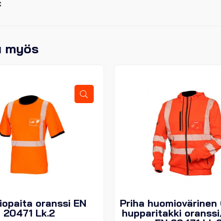
€
u myös
opaita oranssi EN
Priha huomiovärinen
20471 Lk.2
hupparitakki oranss