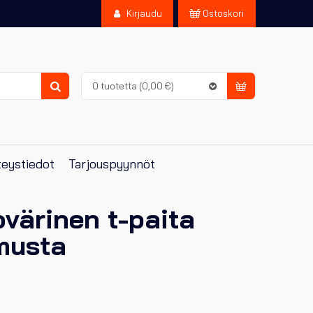
Kirjaudu
Ostoskori
0 tuotetta
(0,00 €)
Haku
eystiedot
Tarjouspyynnöt
värinen t-paita
musta