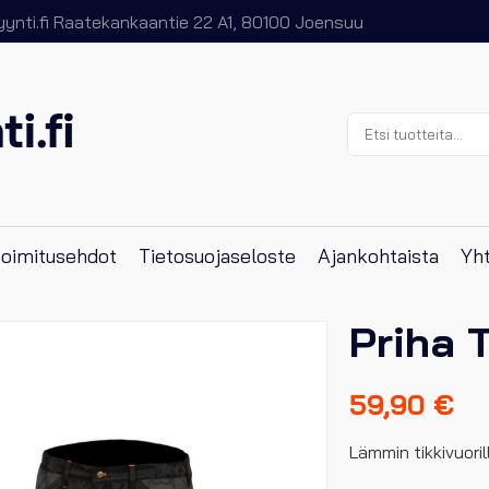
nti.fi
Raatekankaantie 22 A1, 80100 Joensuu
Etsi:
 toimitusehdot
Tietosuojaseloste
Ajankohtaista
Yht
Priha 
59,90
€
Lämmin tikkivuori