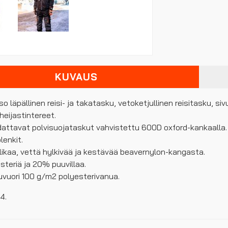
KUVAUS
so läpällinen reisi- ja takatasku, vetoketjullinen reisitasku, si
heijastintereet.
dattavat polvisuojataskut vahvistettu 600D oxford-kankaalla.
lenkit.
: likaa, vettä hylkivää ja kestävää beavernylon-kangasta.
teriä ja 20% puuvillaa.
vuori 100 g/m2 polyesterivanua.
4.