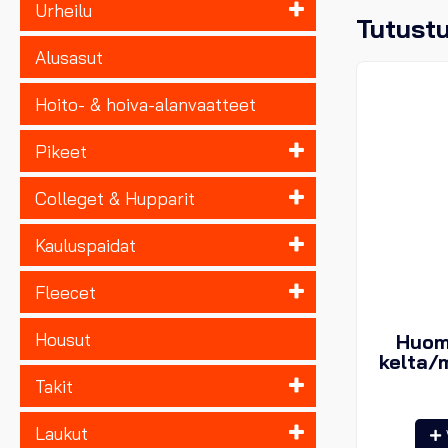
Urheilu
Tutust
Alusasut
Hoito- & hoiva-alanvaatteet
Pikeet
Colleget & Hupparit
Kauluspaidat
Fleecet
Housut
Huomi
kelta/
Takit
Laukut