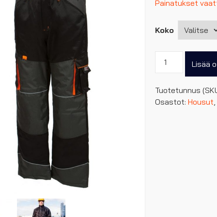
Painatukset vaatt
Koko
Priha
Lisää o
Tuisku
talvityöhousut
Tuotetunnus (SK
määrä
Osastot:
Housut