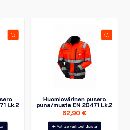
sero
Huomiovärinen pusero
71 Lk.2
puna/musta EN 20471 Lk.2
62,90
€
Tällä
Tällä
ta
Valitse vaihtoehdoista