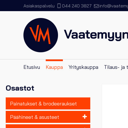
Asiakaspalvelu
044 240 3827
info@vaatemyy
Etusivu
Kauppa
Yrityskauppa
Tilaus- ja
Osastot
Painatukset & brodeeraukset
Päähineet & asusteet