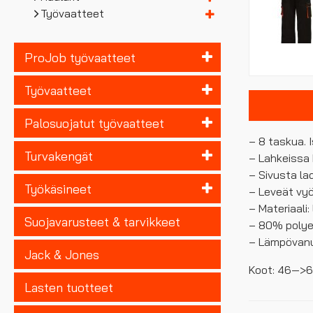
Työvaatteet
ProJob työvaatteet
Työvaatteet
Palosuojatut työvaatteet
– 8 taskua. I
Turvakengät
– Lahkeissa 
– Sivusta la
Työkäsineet
– Leveät vyö
– Materiaali
Suojavarusteet & tarvikkeet
– 80% polyes
– Lämpövanu
Jack & Jones
Koot: 46—>6
Lasten tuotteet