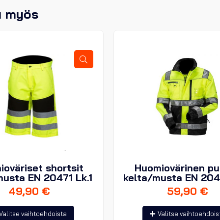
u myös
oväriset shortsit
Huomiovärinen pu
musta EN 20471 Lk.1
kelta/musta EN 204
49,90
€
59,90
€
Tällä
Valitse vaihtoehdoista
Valitse vaihtoehdois