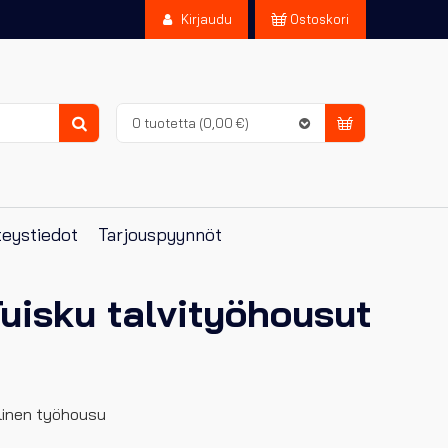
Kirjaudu
Ostoskori
0 tuotetta
(0,00 €)
Haku
eystiedot
Tarjouspyynnöt
Tuisku talvityöhousut
llinen työhousu