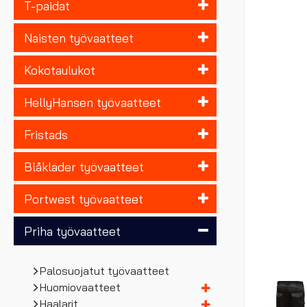
T-paidat
Naisten työvaatteet
Kokotaulukot
HellyHansen työvaatteet
Fristads
Blåkläder työvaatteet
Portwest työvaatteet
Priha työvaatteet
Palosuojatut työvaatteet
Huomiovaatteet
Haalarit