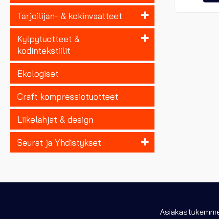
Tarjoilijan- & kokinvaatteet
Kylpytuotteet &
kodintekstiilit
Ekologiset
Craft kompressiotuotteet
Liikelahjat & design
Seurat ja Yhdistykset
Asiakastukemme 