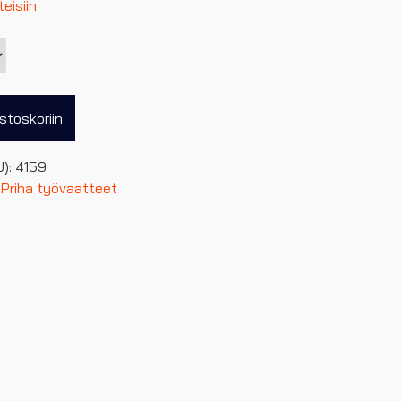
eisiin
stoskoriin
U):
4159
,
Priha työvaatteet