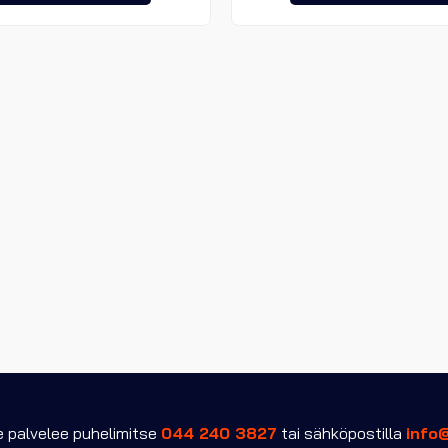
tuotteella
on
useampi
muunnelma.
Voit
tehdä
valinnat
tuotteen
sivulla.
palvelee puhelimitse
044 240 3827
tai sähköpostilla
info