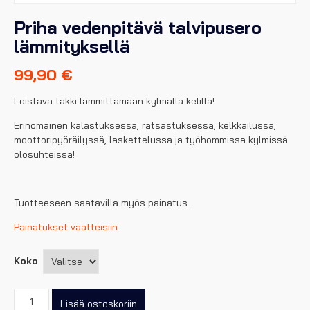
Priha vedenpitävä talvipusero
lämmityksellä
99,90
€
Loistava takki lämmittämään kylmällä kelillä!
Erinomainen kalastuksessa, ratsastuksessa, kelkkailussa,
moottoripyöräilyssä, laskettelussa ja työhommissa kylmissä
olosuhteissa!
Tuotteeseen saatavilla myös painatus.
Painatukset vaatteisiin
Koko
Priha
Lisää ostoskoriin
vedenpitävä