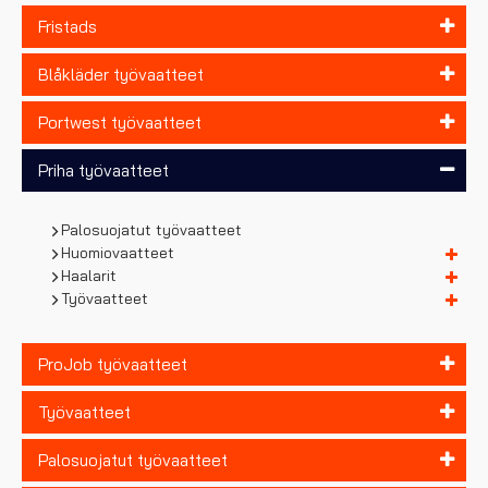
Fristads
Blåkläder työvaatteet
Portwest työvaatteet
Priha työvaatteet
Palosuojatut työvaatteet
Huomiovaatteet
Haalarit
Työvaatteet
ProJob työvaatteet
Työvaatteet
Palosuojatut työvaatteet