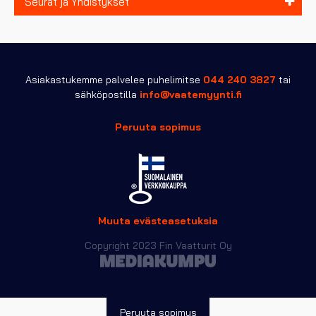
Seurat ja Yhdistykset
Asiakastukemme palvelee puhelimitse
044 240 3827
tai
sähköpostilla
info@vaatemyynti.fi
Peruuta sopimus
Muuta evästeasetuksia
Copyright 2023 Fin Vaatturit Oy
Peruuta sopimus