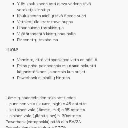
Ylös kaulukseen asti oleva vedenpitävä
vetoketjukiinnitys
Kauluksessa miellyttävä fleece-vuori
Vetoketjulla irrotettava huppu
Hihansuissa tarrakiristys
Vyötärönsäätö kiristysnauhalla
Pidennetty takahelma
HUOM!
Varmista, että virtapankissa virta on päällä.
Paina priha-painonappia muutama sekuntti
käynnistääksesi ja samoin kun suljet.
Powerbank ei sisälly hintaan.
Lämmityspaneeleiden tekniset tiedot:
– punainen valo ( kuuma, high) n.45 astetta
– keltainen valo (lämmin, mid) n.35 astetta
– sininen valo (ylläpito,low) n. 30astetta
Powerbank (virtapankki) pitää olla 5V/2A
Paneeleiden virrankulutus 0.7-7W