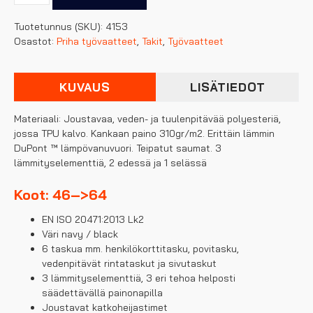
talvipusero
Tuotetunnus (SKU):
4153
lämmityksellä
Osastot:
Priha työvaatteet
,
Takit
,
Työvaatteet
määrä
KUVAUS
LISÄTIEDOT
Materiaali: Joustavaa, veden- ja tuulenpitävää polyesteriä,
jossa TPU kalvo. Kankaan paino 310gr/m2. Erittäin lämmin
DuPont ™ lämpövanuvuori. Teipatut saumat. 3
lämmityselementtiä, 2 edessä ja 1 selässä
Koot: 46–>64
EN ISO 20471:2013 Lk2
Väri navy / black
6 taskua mm. henkilökorttitasku, povitasku,
vedenpitävät rintataskut ja sivutaskut
3 lämmityselementtiä, 3 eri tehoa helposti
säädettävällä painonapilla
Joustavat katkoheijastimet