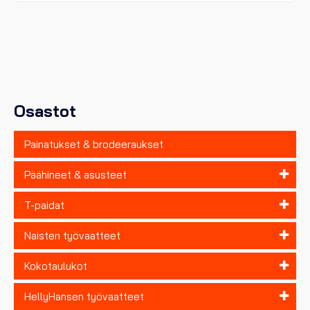
useampi
muunnelma.
Voit
tehdä
valinnat
tuotteen
sivulla.
Osastot
Painatukset & brodeeraukset
Päähineet & asusteet
T-paidat
Naisten työvaatteet
Kokotaulukot
HellyHansen työvaatteet