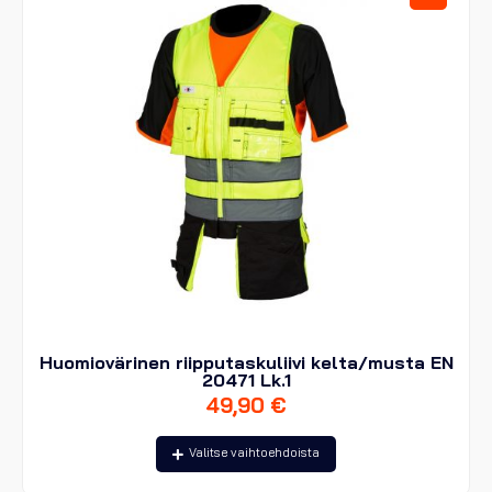
tuotteen
sivulla.
Huomiovärinen riipputaskuliivi kelta/musta EN
20471 Lk.1
49,90
€
Tällä
Valitse vaihtoehdoista
tuotteella
on