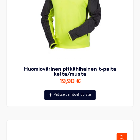
Huomiovärinen pitkähihainen t-paita
kelta/musta
19,90
€
Tällä
Valitse vaihtoehdoista
tuotteella
on
useampi
muunnelma.
Voit
tehdä
valinnat