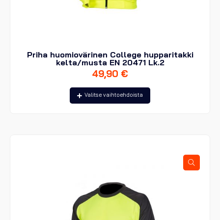
Priha huomiovärinen College hupparitakki
kelta/musta EN 20471 Lk.2
49,90
€
Tällä
Valitse vaihtoehdoista
tuotteella
on
useampi
muunnelma.
Voit
tehdä
valinnat
tuotteen
sivulla.