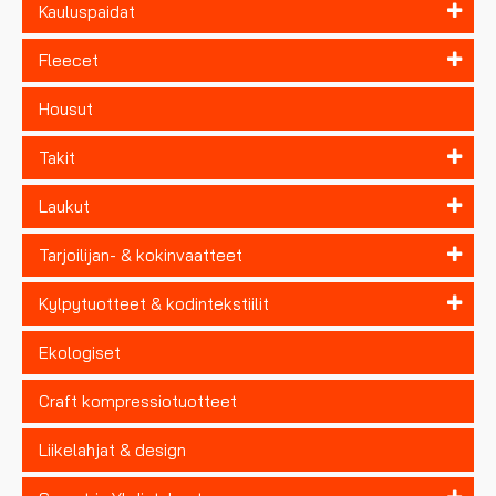
Kauluspaidat
Fleecet
Housut
Takit
Laukut
Tarjoilijan- & kokinvaatteet
Kylpytuotteet & kodintekstiilit
Ekologiset
Craft kompressiotuotteet
Liikelahjat & design