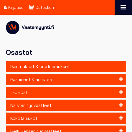
Kirjaudu
Ostoskori
Osastot
Painatukset & brodeeraukset
Päähineet & asusteet
T-paidat
Naisten työvaatteet
Kokotaulukot
HellyHansen työvaatteet