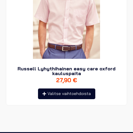
Russell Lyhythihainen easy care oxford
kauluspaita
27,90
€
Tällä
Valitse vaihtoehdoista
tuotteella
on
useampi
muunnelma.
Voit
tehdä