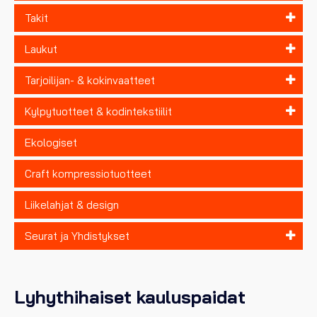
Takit
Laukut
Tarjoilijan- & kokinvaatteet
Kylpytuotteet & kodintekstiilit
Ekologiset
Craft kompressiotuotteet
Liikelahjat & design
Seurat ja Yhdistykset
Lyhythihaiset kauluspaidat