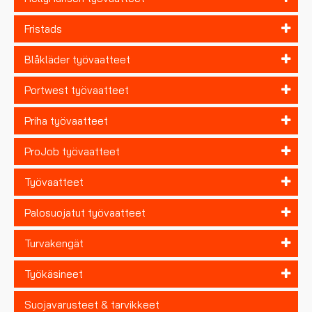
Fristads
Blåkläder työvaatteet
Portwest työvaatteet
Priha työvaatteet
ProJob työvaatteet
Työvaatteet
Palosuojatut työvaatteet
Turvakengät
Työkäsineet
Suojavarusteet & tarvikkeet