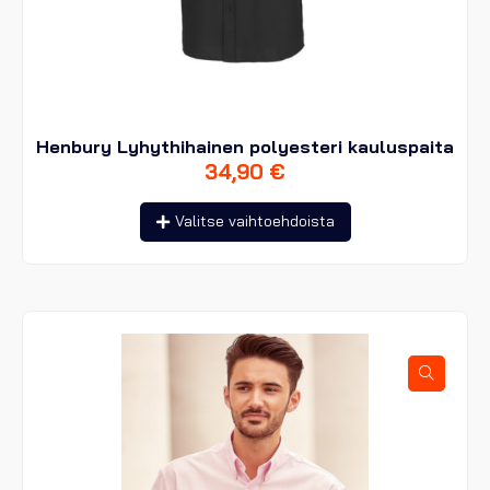
Henbury Lyhythihainen polyesteri kauluspaita
34,90
€
Tällä
Valitse vaihtoehdoista
tuotteella
on
useampi
muunnelma.
Voit
tehdä
valinnat
tuotteen
sivulla.