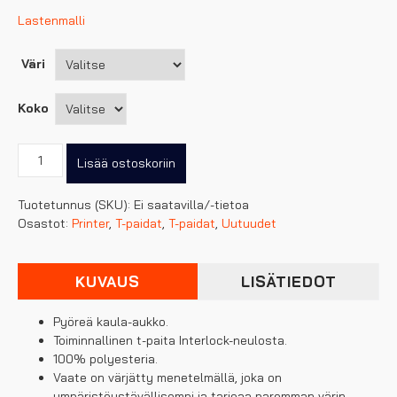
Lastenmalli
Väri
Koko
Printer
Lisää ostoskoriin
naisten
run
Tuotetunnus (SKU):
Ei saatavilla/-tietoa
tekninen
Osastot:
Printer
,
T-paidat
,
T-paidat
,
Uutuudet
t-
paita
määrä
KUVAUS
LISÄTIEDOT
Pyöreä kaula-aukko.
Toiminnallinen t-paita Interlock-neulosta.
100% polyesteria.
Vaate on värjätty menetelmällä, joka on
ympäristöystävällisempi ja tarjoaa paremman värin