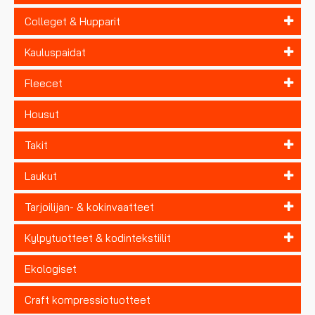
Colleget & Hupparit
Kauluspaidat
Fleecet
Housut
Takit
Laukut
Tarjoilijan- & kokinvaatteet
Kylpytuotteet & kodintekstiilit
Ekologiset
Craft kompressiotuotteet