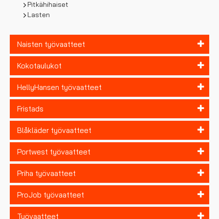
Pitkähihaiset
Lasten
Naisten työvaatteet
Kokotaulukot
HellyHansen työvaatteet
Fristads
Blåkläder työvaatteet
Portwest työvaatteet
Priha työvaatteet
ProJob työvaatteet
Työvaatteet