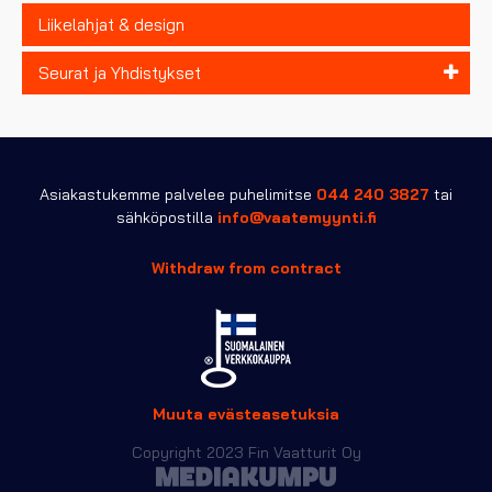
Liikelahjat & design
Seurat ja Yhdistykset
Asiakastukemme palvelee puhelimitse
044 240 3827
tai
sähköpostilla
info@vaatemyynti.fi
Withdraw from contract
Muuta evästeasetuksia
Copyright 2023 Fin Vaatturit Oy