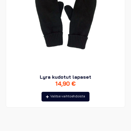
Lyra kudotut lapaset
14,90
€
Tällä
Valitse vaihtoehdoista
tuotteella
on
useampi
muunnelma.
Voit