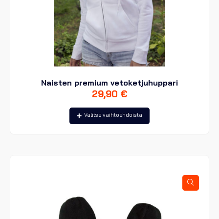
Naisten premium vetoketjuhuppari
29,90
€
Tällä
Valitse vaihtoehdoista
tuotteella
on
useampi
muunnelma.
Voit
tehdä
valinnat
tuotteen
sivulla.