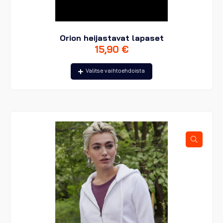
Orion heijastavat lapaset
15,90
€
Tällä
Valitse vaihtoehdoista
tuotteella
on
useampi
muunnelma.
Voit
tehdä
valinnat
tuotteen
sivulla.