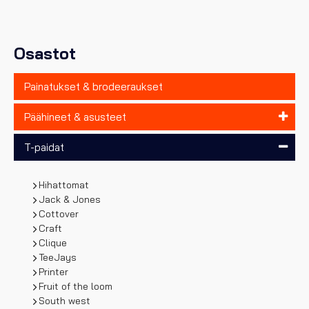
tehdä
valinnat
tuotteen
sivulla.
Osastot
Painatukset & brodeeraukset
Päähineet & asusteet
T-paidat
Hihattomat
Jack & Jones
Cottover
Craft
Clique
TeeJays
Printer
Fruit of the loom
South west