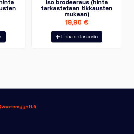
hinta
Iso brodeeraus (hinta
austen
tarkastetaan tikkausten
mukaan)
19,90
€
n
Lisää ostoskoriin
@vaatemyynti.fi