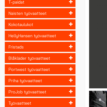
T-paidat
Naisten työvaatteet
Kokotaulukot
HellyHansen työvaatteet
Fristads
Blåkläder työvaatteet
Portwest työvaatteet
Priha työvaatteet
ProJob työvaatteet
Työvaatteet