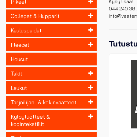
Kysy lisää!
Pikeet
044 240 38 
Colleget & Hupparit
info@vaatemy
Kauluspaidat
Tutust
Fleecet
Housut
Takit
Laukut
Tarjoilijan- & kokinvaatteet
Kylpytuotteet &
kodintekstiilit