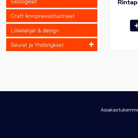
Ekologiset
Rintap
Craft kompressiotuotteet
Liikelahjat & design
Seurat ja Yhdistykset
Asiakastukemme 