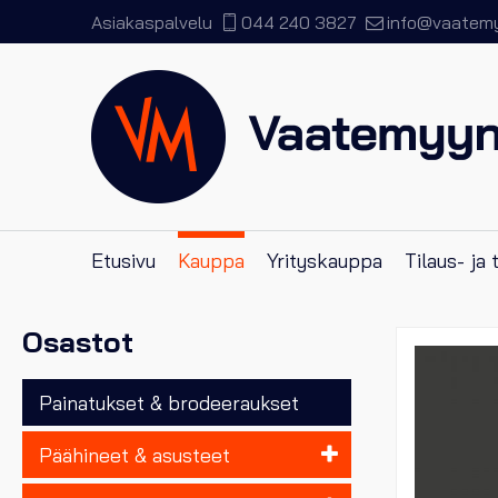
Asiakaspalvelu
044 240 3827
info@vaatemyy
Etusivu
Kauppa
Yrityskauppa
Tilaus- ja
Osastot
Painatukset & brodeeraukset
Päähineet & asusteet