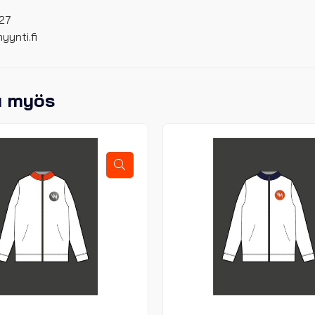
27
ynti.fi
u myös