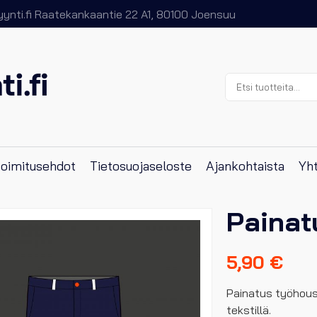
nti.fi
Raatekankaantie 22 A1, 80100 Joensuu
Etsi:
 toimitusehdot
Tietosuojaseloste
Ajankohtaista
Yht
Painat
5,90
€
Painatus työhousu
tekstillä.