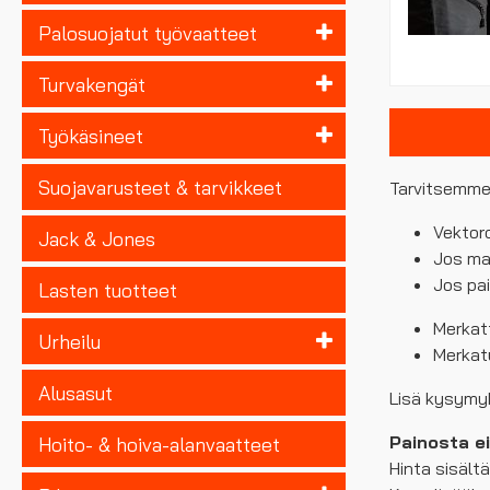
Palosuojatut työvaatteet
Turvakengät
Työkäsineet
Suojavarusteet & tarvikkeet
Tarvitsemme 
Vektor
Jack & Jones
Jos mah
Jos pai
Lasten tuotteet
Merkatt
Urheilu
Merkatu
Alusasut
Lisä kysymy
Painosta ei
Hoito- & hoiva-alanvaatteet
Hinta sisält