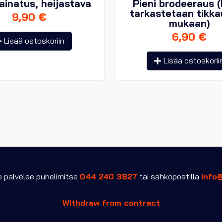
ainatus, heijastava
Pieni brodeeraus (
tarkastetaan tikk
9,90
€
mukaan)
6,90
€
Lisää ostoskoriin
Lisää ostoskorii
palvelee puhelimitse
044 240 3827
tai sähköpostilla
info
Withdraw from contract