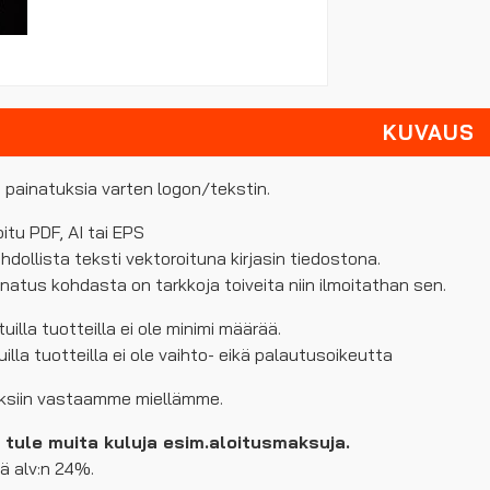
KUVAUS
painatuksia varten logon/tekstin.
oitu
PDF
, AI tai
EPS
dollista teksti vektoroituna kirjasin tiedostona.
natus kohdasta on tarkkoja toiveita niin ilmoitathan sen.
uilla tuotteilla ei ole minimi määrää.
illa tuotteilla ei ole vaihto- eikä palautusoikeutta
ksiin vastaamme miellämme.
 tule muita kuluja esim.aloitusmaksuja.
ää alv:n 24%.