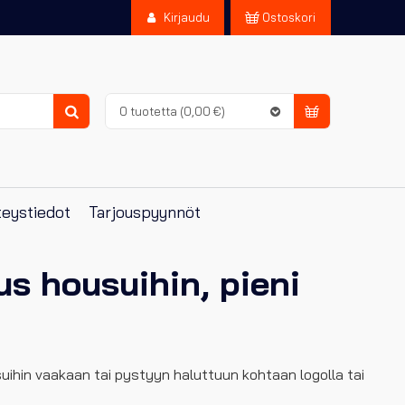
Kirjaudu
Ostoskori
0 tuotetta
(0,00 €)
Haku
eystiedot
Tarjouspyynnöt
us housuihin, pieni
ihin vaakaan tai pystyyn haluttuun kohtaan logolla tai