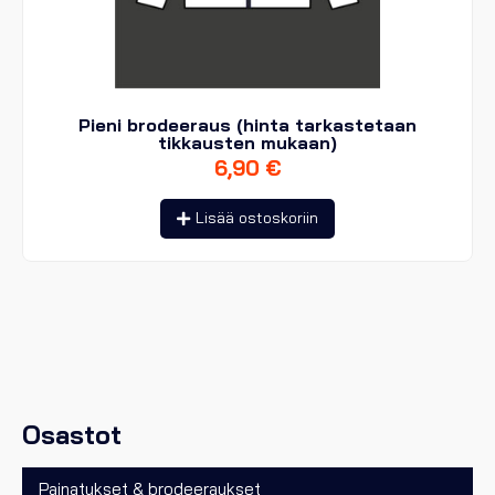
Pieni brodeeraus (hinta tarkastetaan
tikkausten mukaan)
6,90
€
Lisää ostoskoriin
Osastot
Painatukset & brodeeraukset