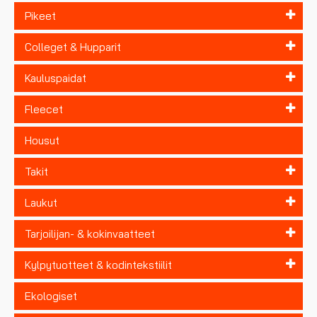
Pikeet
Colleget & Hupparit
Kauluspaidat
Fleecet
Housut
Takit
Laukut
Tarjoilijan- & kokinvaatteet
Kylpytuotteet & kodintekstiilit
Ekologiset