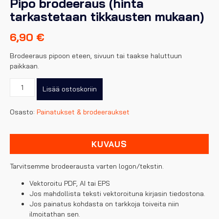
Pipo brodeeraus (hinta
tarkastetaan tikkausten mukaan)
6,90
€
Brodeeraus pipoon eteen, sivuun tai taakse haluttuun
paikkaan.
Pipo
Lisää ostoskoriin
brodeeraus
(hinta
Osasto:
Painatukset & brodeeraukset
tarkastetaan
tikkausten
mukaan)
KUVAUS
määrä
Tarvitsemme brodeerausta varten logon/tekstin.
Vektoroitu
PDF
, AI tai
EPS
Jos mahdollista teksti vektoroituna kirjasin tiedostona.
Jos painatus kohdasta on tarkkoja toiveita niin
ilmoitathan sen.