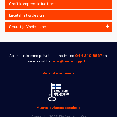
Craft kompressiotuotteet
Liikelahjat & design
Seurat ja Yhdistykset
Asiakastukemme palvelee puhelimitse
044 240 3827
tai
sähköpostilla
info@vaatemyynti.fi
Peruuta sopimus
Muuta evästeasetuksia
Copyright 2023 Fin Vaatturit Oy