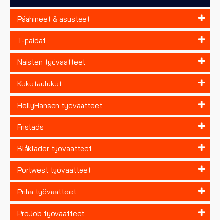
Päähineet & asusteet
T-paidat
Naisten työvaatteet
Kokotaulukot
HellyHansen työvaatteet
Fristads
Blåkläder työvaatteet
Portwest työvaatteet
Priha työvaatteet
ProJob työvaatteet