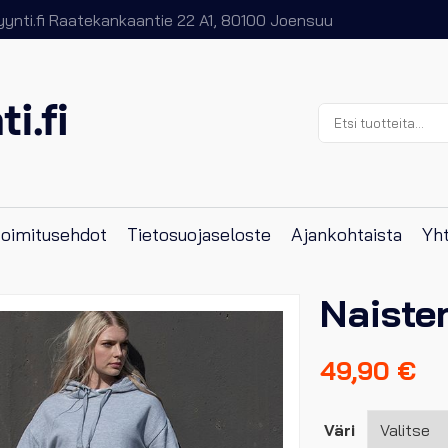
nti.fi
Raatekankaantie 22 A1, 80100 Joensuu
Etsi:
 toimitusehdot
Tietosuojaseloste
Ajankohtaista
Yht
Naiste
49,90
€
Väri