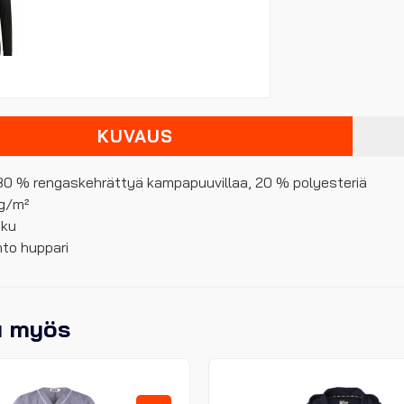
KUVAUS
: 80 % rengaskehrättyä kampapuuvillaa, 20 % polyesteriä
 g/m²
sku
to huppari
u myös