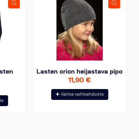
isten
Lasten orion heijastava pipo
11,90
€
Tällä
Valitse vaihtoehdoista
Tällä
tuotteella
ta
tuotteella
on
on
useampi
useampi
muunnelma.
muunnelma.
Voit
Voit
tehdä