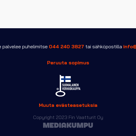
palvelee puhelimitse
044 240 3827
tai sähköpostilla
info
Peruuta sopimus
Muuta evästeasetuksia
Copyright 2023 Fin Vaatturit Oy