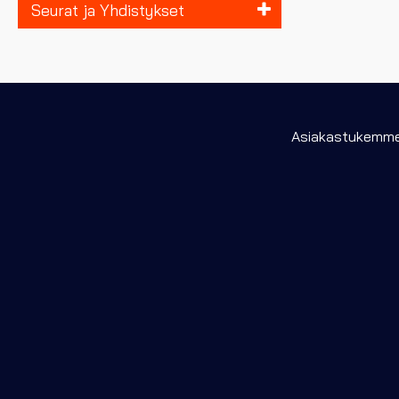
Seurat ja Yhdistykset
Asiakastukemme 