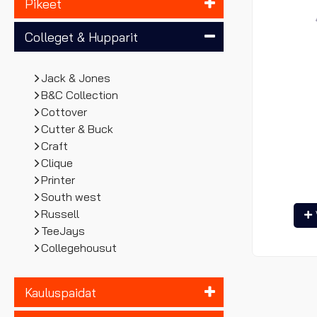
Pikeet
Colleget & Hupparit
Jack & Jones
B&C Collection
Cottover
Cutter & Buck
Craft
Clique
Printer
South west
Russell
TeeJays
Collegehousut
Kauluspaidat