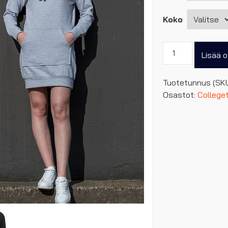
Koko
Naisten
Lisää o
hupparimekko
määrä
Tuotetunnus (SK
Osastot:
Colleget