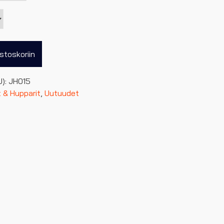
stoskoriin
U):
JH015
 & Hupparit
,
Uutuudet