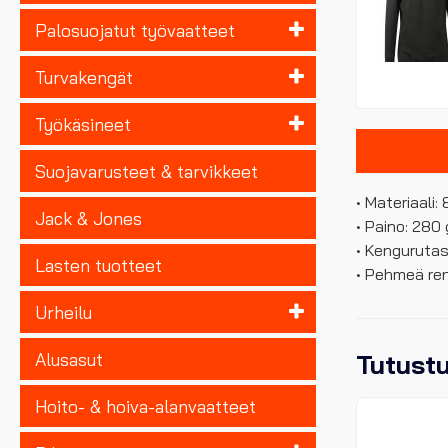
Palosuojatut työvaatteet
Turvakengät
Työkäsineet
Suojavarusteet & tarvikkeet
• Materiaali
Jack & Jones
• Paino: 280
• Kenguruta
Lasten tuotteet
• Pehmeä ren
Urheilu
Alusasut
Tutust
Hoito- & hoiva-alanvaatteet