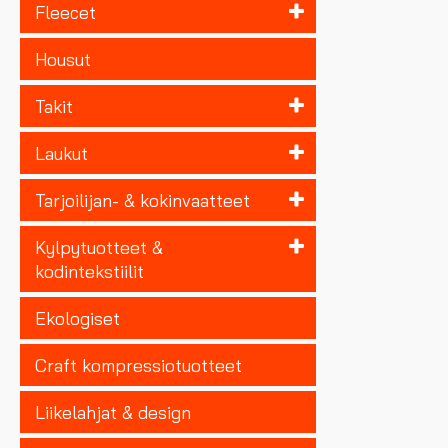
Fleecet
Housut
Takit
Laukut
Tarjoilijan- & kokinvaatteet
Kylpytuotteet &
kodintekstiilit
Ekologiset
Craft kompressiotuotteet
Liikelahjat & design