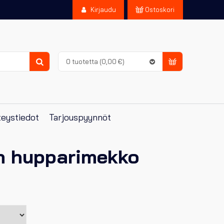
Kirjaudu
Ostoskori
0 tuotetta
(0,00 €)
Haku
eystiedot
Tarjouspyynnöt
n hupparimekko