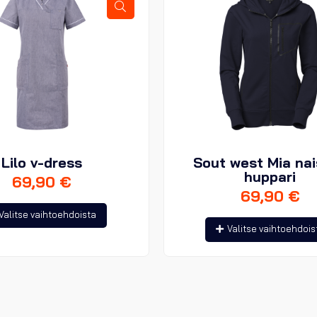
Lilo v-dress
Sout west Mia na
huppari
69,90
€
69,90
€
Tällä
Valitse vaihtoehdoista
tuotteella
Valitse vaihtoehdois
on
useampi
muunnelma.
Voit
tehdä