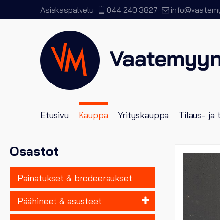
Asiakaspalvelu
044 240 3827
info@vaatemyy
Etusivu
Kauppa
Yrityskauppa
Tilaus- ja
Osastot
Painatukset & brodeeraukset
Päähineet & asusteet