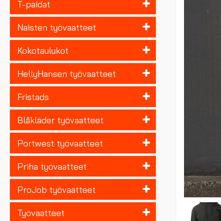
T-paidat
Naisten työvaatteet
Kokotaulukot
HellyHansen työvaatteet
Fristads
Blåkläder työvaatteet
Portwest työvaatteet
Priha työvaatteet
ProJob työvaatteet
Työvaatteet