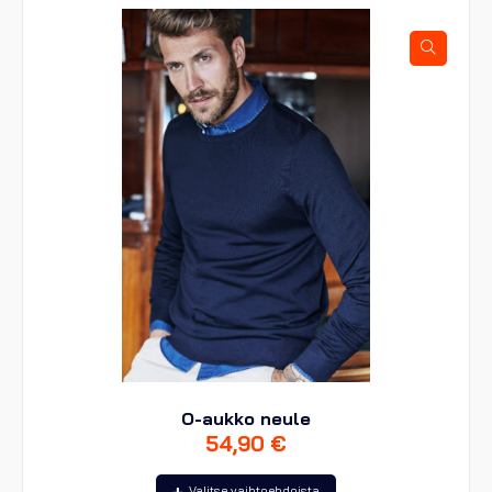
Voit
tehdä
valinnat
tuotteen
sivulla.
O-aukko neule
54,90
€
Tällä
Valitse vaihtoehdoista