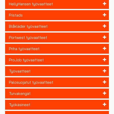
HellyHansen työvaatteet
Fristads
Blåkläder työvaatteet
Portwest työvaatteet
Priha työvaatteet
ProJob työvaatteet
Työvaatteet
Palosuojatut työvaatteet
Turvakengät
Työkäsineet