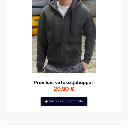
Premium vetoketjuhuppari
29,90
€
Tällä
Valitse vaihtoehdoista
tuotteella
on
useampi
muunnelma.