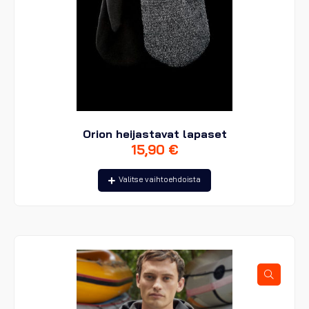
Orion heijastavat lapaset
15,90
€
Tällä
Valitse vaihtoehdoista
tuotteella
on
useampi
muunnelma.
Voit
tehdä
valinnat
tuotteen
sivulla.