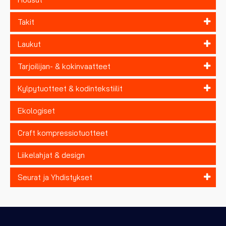
Takit
Laukut
Tarjoilijan- & kokinvaatteet
Kylpytuotteet & kodintekstiilit
Ekologiset
Craft kompressiotuotteet
Liikelahjat & design
Seurat ja Yhdistykset