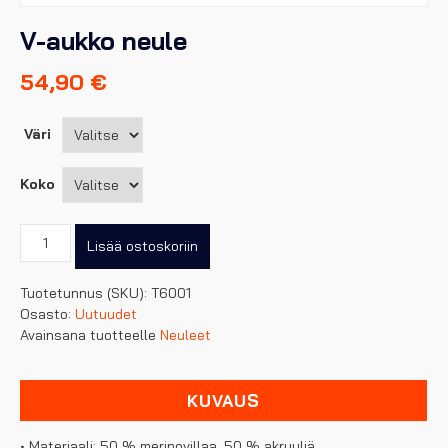
V-aukko neule
54,90
€
Väri
Koko
V-
Lisää ostoskoriin
aukko
neule
Tuotetunnus (SKU):
T6001
määrä
Osasto:
Uutuudet
Avainsana tuotteelle
Neuleet
KUVAUS
• Materiaali: 50 % merinovillaa, 50 % akryyliä