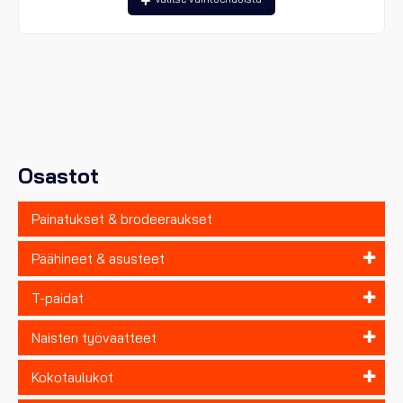
tuotteella
on
useampi
muunnelma.
Voit
tehdä
valinnat
tuotteen
sivulla.
Osastot
Painatukset & brodeeraukset
Päähineet & asusteet
T-paidat
Naisten työvaatteet
Kokotaulukot