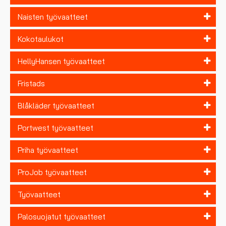
Naisten työvaatteet
Kokotaulukot
HellyHansen työvaatteet
Fristads
Blåkläder työvaatteet
Portwest työvaatteet
Priha työvaatteet
ProJob työvaatteet
Työvaatteet
Palosuojatut työvaatteet