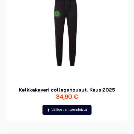
Kelkkakaveri collegehousut. Kausi2025
34,90
€
Tällä
Valitse vaihtoehdoista
tuotteella
on
useampi
muunnelma.