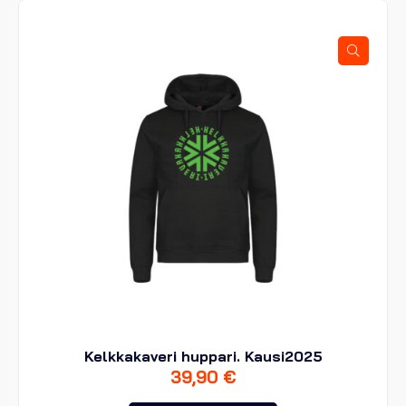
Voit
tehdä
valinnat
tuotteen
sivulla.
Kelkkakaveri huppari. Kausi2025
39,90
€