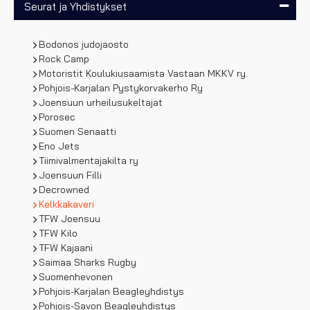
Seurat ja Yhdistykset
Bodonos judojaosto
Rock Camp
Motoristit Koulukiusaamista Vastaan MKKV ry.
Pohjois-Karjalan Pystykorvakerho Ry
Joensuun urheilusukeltajat
Porosec
Suomen Senaatti
Eno Jets
Tiimivalmentajakilta ry
Joensuun Filli
Decrowned
Kelkkakaveri
TFW Joensuu
TFW Kilo
TFW Kajaani
Saimaa Sharks Rugby
Suomenhevonen
Pohjois-Karjalan Beagleyhdistys
Pohjois-Savon Beagleyhdistys