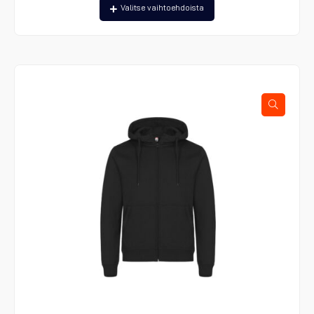
Tällä
Valitse vaihtoehdoista
tuotteella
on
useampi
muunnelma.
Voit
tehdä
valinnat
tuotteen
sivulla.