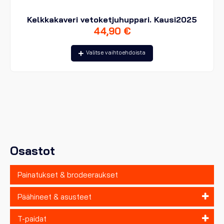
Kelkkakaveri vetoketjuhuppari. Kausi2025
44,90
€
Tällä
Valitse vaihtoehdoista
tuotteella
on
useampi
muunnelma.
Voit
tehdä
valinnat
tuotteen
sivulla.
Osastot
Painatukset & brodeeraukset
Päähineet & asusteet
T-paidat