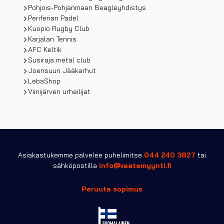
Pohjois-Pohjanmaan Beagleyhdistys
Periferian Padel
Kuopio Rugby Club
Karjalan Tennis
AFC Keltik
Susiraja metal club
Joensuun Jääkarhut
LebaShop
Viinijärven urheilijat
Asiakastukemme palvelee puhelimitse
044 240 3827
tai
sähköpostilla
info@vaatemyynti.fi
Peruuta sopimus