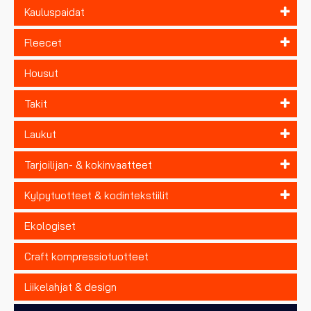
Kauluspaidat
Fleecet
Housut
Takit
Laukut
Tarjoilijan- & kokinvaatteet
Kylpytuotteet & kodintekstiilit
Ekologiset
Craft kompressiotuotteet
Liikelahjat & design