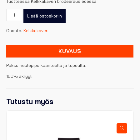
Tuotteessa Kelkkakaveri brodeeraus edessä.
Kelkkakaveri
Lisää ostoskoriin
Hockey
pipo.
Osasto:
Kelkkakaveri
Kausi2025
määrä
KUVAUS
Paksu neulepipo käänteellä ja tupsulla.
100% akryyli.
Tutustu myös