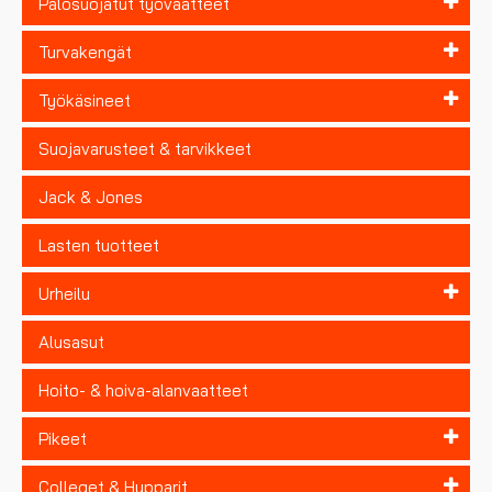
Palosuojatut työvaatteet
Turvakengät
Työkäsineet
Suojavarusteet & tarvikkeet
Jack & Jones
Lasten tuotteet
Urheilu
Alusasut
Hoito- & hoiva-alanvaatteet
Pikeet
Colleget & Hupparit