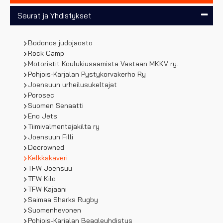
Seurat ja Yhdistykset
Bodonos judojaosto
Rock Camp
Motoristit Koulukiusaamista Vastaan MKKV ry.
Pohjois-Karjalan Pystykorvakerho Ry
Joensuun urheilusukeltajat
Porosec
Suomen Senaatti
Eno Jets
Tiimivalmentajakilta ry
Joensuun Filli
Decrowned
Kelkkakaveri
TFW Joensuu
TFW Kilo
TFW Kajaani
Saimaa Sharks Rugby
Suomenhevonen
Pohjois-Karjalan Beagleyhdistys