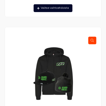
Tällä
Valitse vaihtoehdoista
tuotteella
on
useampi
muunnelma.
Voit
tehdä
valinnat
tuotteen
sivulla.