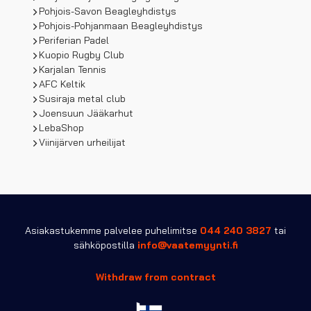
Pohjois-Savon Beagleyhdistys
Pohjois-Pohjanmaan Beagleyhdistys
Periferian Padel
Kuopio Rugby Club
Karjalan Tennis
AFC Keltik
Susiraja metal club
Joensuun Jääkarhut
LebaShop
Viinijärven urheilijat
Asiakastukemme palvelee puhelimitse
044 240 3827
tai
sähköpostilla
info@vaatemyynti.fi
Withdraw from contract