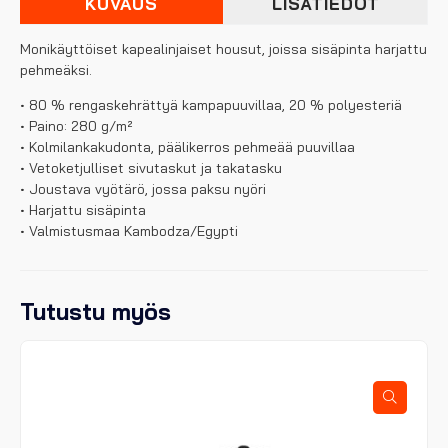
KUVAUS
LISÄTIEDOT
Monikäyttöiset kapealinjaiset housut, joissa sisäpinta harjattu
pehmeäksi.
• 80 % rengaskehrättyä kampapuuvillaa, 20 % polyesteriä
• Paino: 280 g/m²
• Kolmilankakudonta, päälikerros pehmeää puuvillaa
• Vetoketjulliset sivutaskut ja takatasku
• Joustava vyötärö, jossa paksu nyöri
• Harjattu sisäpinta
• Valmistusmaa Kambodza/Egypti
Tutustu myös