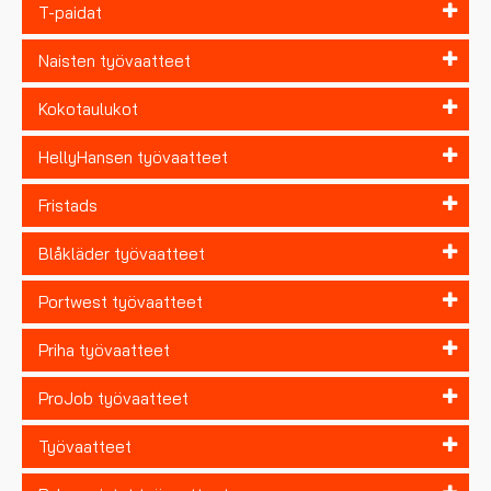
T-paidat
Naisten työvaatteet
Kokotaulukot
HellyHansen työvaatteet
Fristads
Blåkläder työvaatteet
Portwest työvaatteet
Priha työvaatteet
ProJob työvaatteet
Työvaatteet