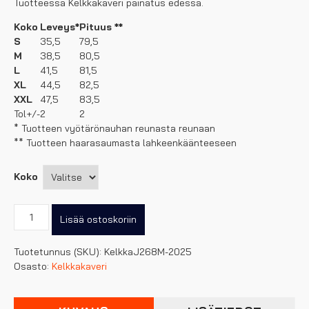
Tuotteessa Kelkkakaveri painatus edessä.
Koko
Leveys*
Pituus **
S
35,5
79,5
M
38,5
80,5
L
41,5
81,5
XL
44,5
82,5
XXL
47,5
83,5
Tol+/-
2
2
* Tuotteen vyötärönauhan reunasta reunaan
** Tuotteen haarasaumasta lahkeenkäänteeseen
Koko
Kelkkakaveri
Lisää ostoskoriin
collegehousut.
Kausi2025
Tuotetunnus (SKU):
KelkkaJ268M-2025
määrä
Osasto:
Kelkkakaveri