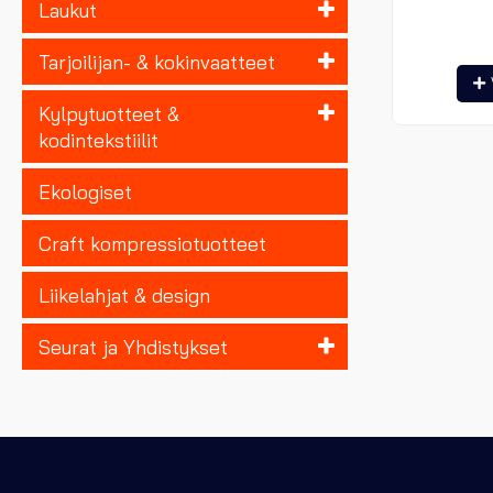
Laukut
Tarjoilijan- & kokinvaatteet
Kylpytuotteet &
kodintekstiilit
Ekologiset
Craft kompressiotuotteet
Liikelahjat & design
Seurat ja Yhdistykset