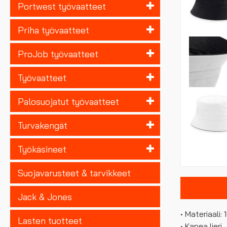
Portwest työvaatteet
Priha työvaatteet
ProJob työvaatteet
Työvaatteet
Palosuojatut työvaatteet
Turvakengät
Työkäsineet
Suojavarusteet & tarvikkeet
Jack & Jones
• Materiaali:
Lasten tuotteet
• Kapea lieri