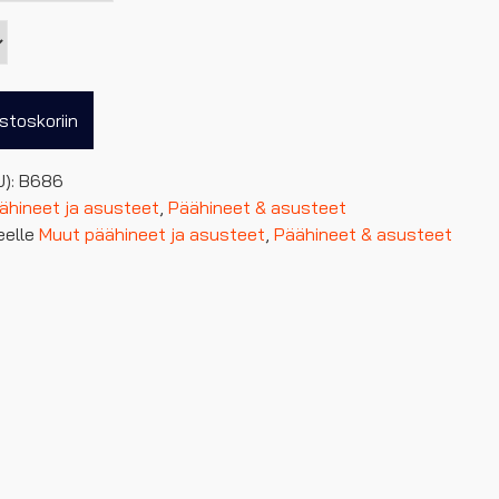
stoskoriin
U):
B686
ähineet ja asusteet
,
Päähineet & asusteet
eelle
Muut päähineet ja asusteet
,
Päähineet & asusteet