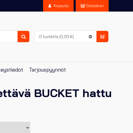
Kirjaudu
Ostoskori
0 tuotetta
(0,00 €)
Haku
eystiedot
Tarjouspyynnöt
ttävä BUCKET hattu