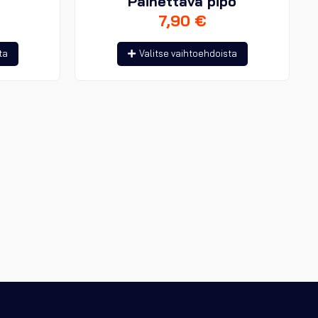
Painettava pipo
7,90
€
Tällä
Tällä
ta
Valitse vaihtoehdoista
tuotteella
tuotteella
on
on
useampi
useampi
muunnelma.
muunnelma.
Voit
Voit
tehdä
tehdä
valinnat
valinnat
tuotteen
tuotteen
sivulla.
sivulla.