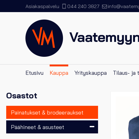
Asiakaspalvelu
044 240 3827
info@vaatemyy
Etusivu
Kauppa
Yrityskauppa
Tilaus- ja
Osastot
Painatukset & brodeeraukset
Päähineet & asusteet