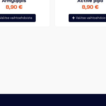
Armylippis
Active pipo
8,90
€
8,90
€
Tällä
Valitse vaihtoehdoista
Valitse vaihtoehdois
tuotteella
on
useampi
muunnelma.
Voit
tehdä
valinnat
tuotteen
sivulla.