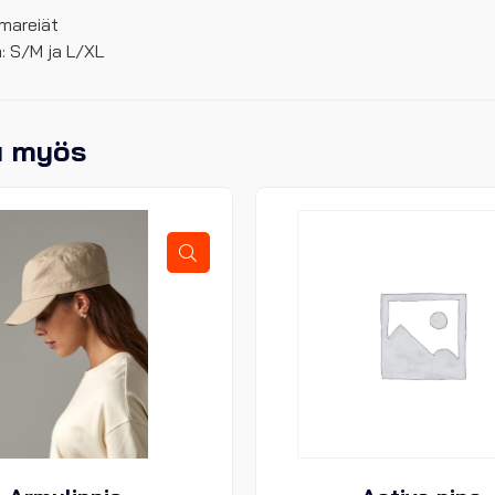
lmareiät
a: S/M ja L/XL
u myös