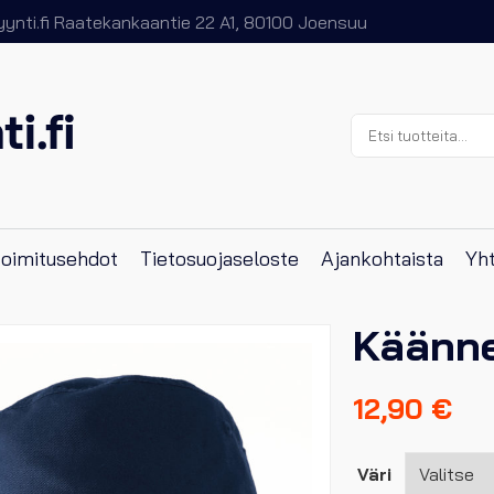
nti.fi
Raatekankaantie 22 A1, 80100 Joensuu
Etsi:
 toimitusehdot
Tietosuojaseloste
Ajankohtaista
Yht
Käänne
12,90
€
Väri