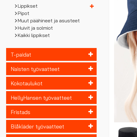
Lippikset
Pipot
Muut päähineet ja asusteet
Huivit ja solmiot
Kaikki lippikset
T-paidat
Naisten työvaatteet
Kokotaulukot
HellyHansen työvaatteet
Fristads
Blåkläder työvaatteet