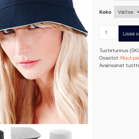
Koko
Käännettävä
Lisää o
BUCKET
hattu
Tuotetunnus (SK
määrä
Osastot:
Muut pä
Avainsanat tuott