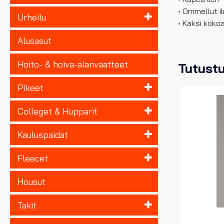
• Ommellut i
Urheilu
• Kaksi koko
Alusasut
Hoito- & hoiva-alanvaatteet
Tutust
Pikeet
Colleget & Hupparit
Kauluspaidat
Fleecet
Housut
Takit