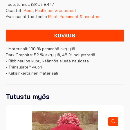
Tuotetunnus (SKU):
B447
määrä
Osastot:
Pipot
,
Päähineet & asusteet
Avainsanat tuotteelle
Pipot
,
Päähineet & asusteet
KUVAUS
• Materiaali: 100 % pehmeää akryyliä
Dark Graphite: 52 % akryyliä, 48 % polyesteriä
• Ribbineulos kupu, käännös sileää neulosta
• Thinsulate™-vuori
• Kaksinkertainen materiaali
Tutustu myös