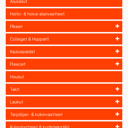
Alusasut
Hoito- & hoiva-alanvaatteet
Pikeet
Colleget & Hupparit
Kauluspaidat
Fleecet
Housut
Takit
Laukut
Tarjoilijan- & kokinvaatteet
Kylpytuotteet & kodintekstiilit