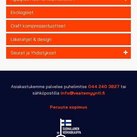
Ekologiset
Craft kompressiotuotteet
Liikelahjat & design
Seurat ja Yhdistykset
Asiakastukemme palvelee puhelimitse
044 240 3827
tai
sähköpostilla
info@vaatemyynti.fi
Peruuta sopimus