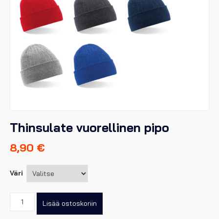
Thinsulate vuorellinen pipo
8,90
€
Väri
Thinsulate
Lisää ostoskoriin
vuorellinen
pipo