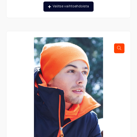
Tällä
Valitse vaihtoehdoista
tuotteella
on
useampi
muunnelma.
Voit
tehdä
valinnat
tuotteen
sivulla.