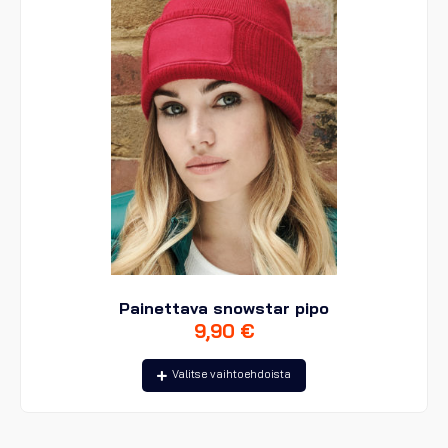
Painettava snowstar pipo
9,90
€
Tällä
Valitse vaihtoehdoista
tuotteella
on
useampi