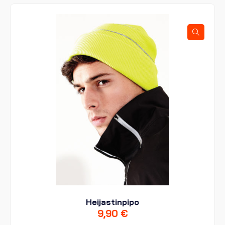
muunnelma.
Voit
tehdä
valinnat
tuotteen
sivulla.
Heijastinpipo
9,90
€