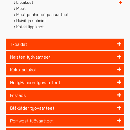
Lippikset
Pipot
Muut päähineet ja asusteet
Huivit ja solmiot
Kaikki lippikset
T-paidat
Naisten työvaatteet
Kokotaulukot
HellyHansen työvaatteet
Fristads
Blåkläder työvaatteet
Portwest työvaatteet