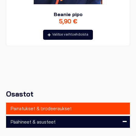
Beanie pipo
5,90
€
Tällä
Valitse vaihtoehdoista
tuotteella
on
useampi
muunnelma.
Voit
tehdä
valinnat
tuotteen
sivulla.
Osastot
Painatukset & brodeeraukset
Päähineet & asusteet