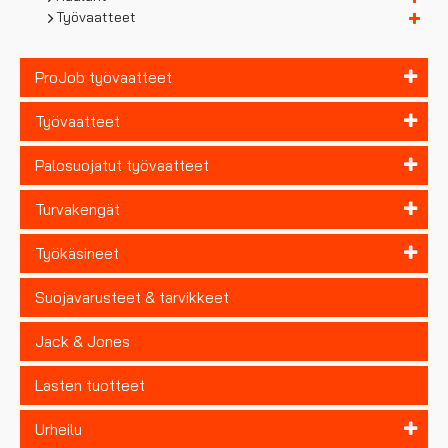
Työvaatteet
ProJob työvaatteet
Työvaatteet
Palosuojatut työvaatteet
Turvakengät
Työkäsineet
Suojavarusteet & tarvikkeet
Jack & Jones
Lasten tuotteet
Urheilu