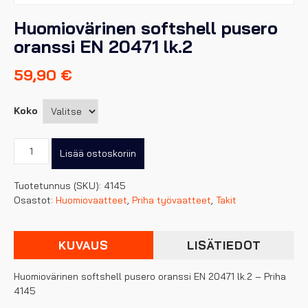
Huomiovärinen softshell pusero
oranssi EN 20471 lk.2
59,90
€
Koko
Huomiovärinen
Lisää ostoskoriin
softshell
pusero
Tuotetunnus (SKU):
4145
oranssi
Osastot:
Huomiovaatteet
,
Priha työvaatteet
,
Takit
EN
20471
lk.2
KUVAUS
LISÄTIEDOT
määrä
Huomiovärinen softshell pusero oranssi EN 20471 lk.2 – Priha
4145