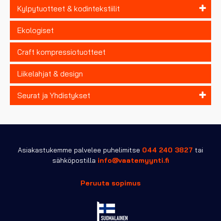
Kylpytuotteet & kodintekstiilit
Ekologiset
Craft kompressiotuotteet
Liikelahjat & design
Seurat ja Yhdistykset
Asiakastukemme palvelee puhelimitse
044 240 3827
tai
sähköpostilla
info@vaatemyynti.fi
Peruuta sopimus