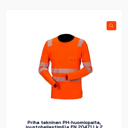
useampi
muunnelma.
Voit
tehdä
valinnat
tuotteen
sivulla.
Priha tekninen PH-huomiopaita,
joustoheijastimilla EN 20471 Lk.2