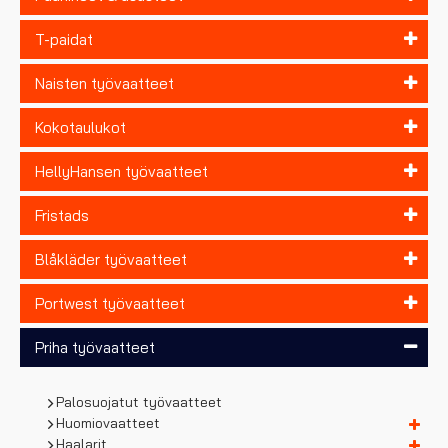
T-paidat
Naisten työvaatteet
Kokotaulukot
HellyHansen työvaatteet
Fristads
Blåkläder työvaatteet
Portwest työvaatteet
Priha työvaatteet
Palosuojatut työvaatteet
Huomiovaatteet
Haalarit