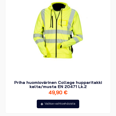
Priha huomiovärinen College hupparitakki
kelta/musta EN 20471 Lk.2
49,90
€
Tällä
Valitse vaihtoehdoista
tuotteella
on