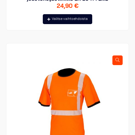
24,90
€
Tällä
Valitse vaihtoehdoista
tuotteella
on
useampi
muunnelma.
Voit
tehdä
valinnat
tuotteen
sivulla.