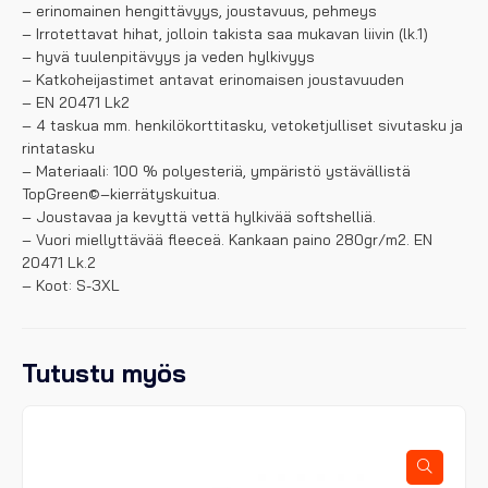
– erinomainen hengittävyys, joustavuus, pehmeys
– Irrotettavat hihat, jolloin takista saa mukavan liivin (lk.1)
– hyvä tuulenpitävyys ja veden hylkivyys
– Katkoheijastimet antavat erinomaisen joustavuuden
– EN 20471 Lk2
– 4 taskua mm. henkilökorttitasku, vetoketjulliset sivutasku ja
rintatasku
– Materiaali: 100 % polyesteriä, ympäristö ystävällistä
TopGreen©–kierrätyskuitua.
– Joustavaa ja kevyttä vettä hylkivää softshelliä.
– Vuori miellyttävää fleeceä. Kankaan paino 280gr/m2. EN
20471 Lk.2
– Koot: S-3XL
Tutustu myös