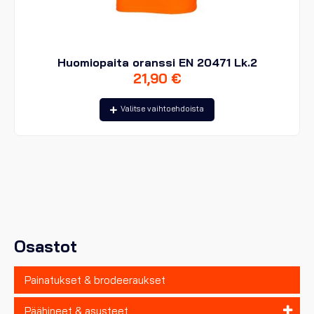
Huomiopaita oranssi EN 20471 Lk.2
21,90
€
Tällä
Valitse vaihtoehdoista
tuotteella
on
useampi
muunnelma.
Voit
tehdä
valinnat
tuotteen
sivulla.
Osastot
Painatukset & brodeeraukset
Päähineet & asusteet