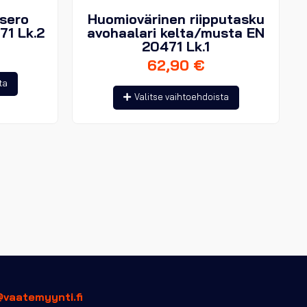
sero
Huomiovärinen riipputasku
71 Lk.2
avohaalari kelta/musta EN
20471 Lk.1
62,90
€
Tällä
ta
Tällä
tuotteella
Valitse vaihtoehdoista
tuotteella
on
on
useampi
useampi
muunnelma.
muunnelma.
Voit
Voit
tehdä
tehdä
valinnat
valinnat
tuotteen
tuotteen
sivulla.
sivulla.
@vaatemyynti.fi