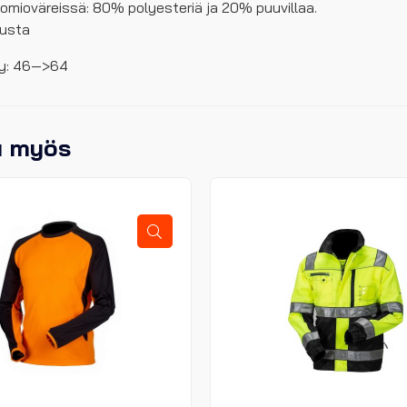
uomioväreissä: 80% polyesteriä ja 20% puuvillaa.
musta
yy: 46—>64
u myös