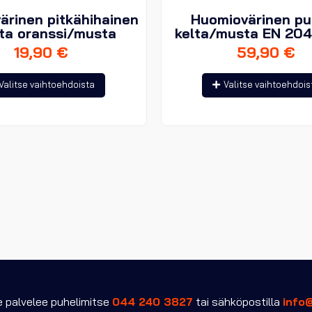
ärinen pitkähihainen
Huomiovärinen pu
ita oranssi/musta
kelta/musta EN 204
19,90
€
59,90
€
Tällä
Valitse vaihtoehdoista
Valitse vaihtoehdois
tuotteella
on
useampi
muunnelma.
Voit
tehdä
valinnat
tuotteen
sivulla.
palvelee puhelimitse
044 240 3827
tai sähköpostilla
info