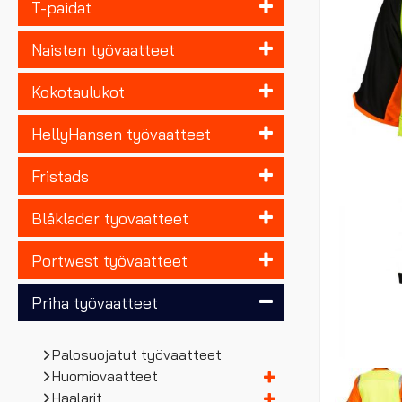
T-paidat
Naisten työvaatteet
Kokotaulukot
HellyHansen työvaatteet
Fristads
Blåkläder työvaatteet
Portwest työvaatteet
Priha työvaatteet
Palosuojatut työvaatteet
Huomiovaatteet
Haalarit