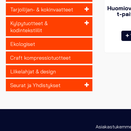
Huomiov
Tarjoilijan- & kokinvaatteet
t-pa
Kylpytuotteet &
kodintekstiilit
Ekologiset
Craft kompressiotuotteet
Liikelahjat & design
Seurat ja Yhdistykset
Asiakastukemme 