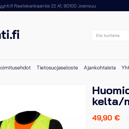
nti.fi
Raatekankaantie 22 A1, 80100 Joensuu
Etsi:
 toimitusehdot
Tietosuojaseloste
Ajankohtaista
Yht
Huomio
kelta/
49,90
€