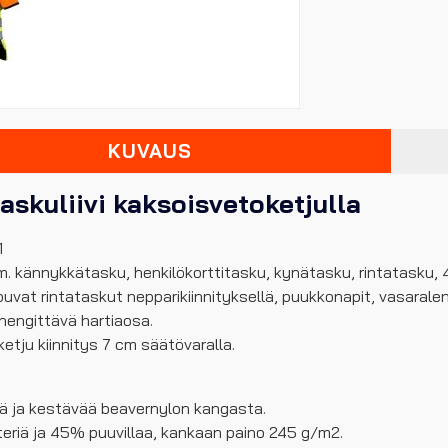
KUVAUS
askuliivi kaksoisvetoketjulla
1
. kännykkätasku, henkilökorttitasku, kynätasku, rintatasku, 4
puvat rintataskut nepparikiinnityksellä, puukkonapit, vasaralen
hengittävä hartiaosa.
etju kiinnitys 7 cm säätövaralla.
ää ja kestävää beavernylon kangasta.
riä ja 45% puuvillaa, kankaan paino 245 g/m2.