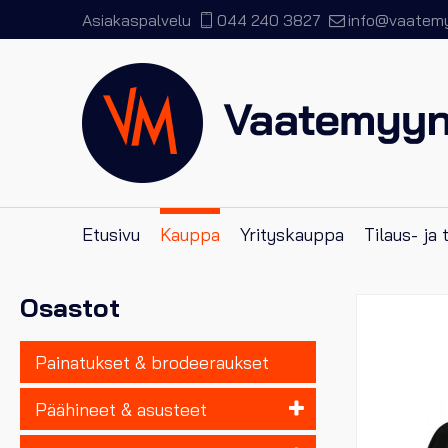
Asiakaspalvelu
044 240 3827
info@vaatemyy
Etusivu
Kauppa
Yrityskauppa
Tilaus- ja
Osastot
Painatukset & brodeeraukset
Päähineet & asusteet