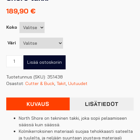
189,90
€
Koko
Väri
Cutter
Lisää ostoskoriin
&
Buck
Tuotetunnus (SKU):
351438
miesten
Osastot:
Cutter & Buck
,
Takit
,
Uutuudet
North
Shore
takki
KUVAUS
LISÄTIEDOT
määrä
North Shore on tekninen takki, joka sopii pelaamiseen
säässä kuin säässä.
Kolmikerroksinen materiaali suojaa tehokkaasti sateelta
ja tuulelta, ja neljään suuntaan joustava materiaali