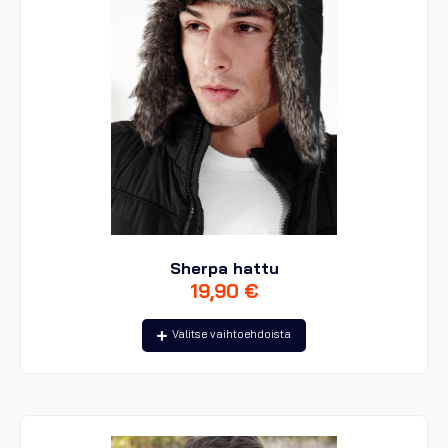
Sherpa hattu
19,90
€
Tällä
Valitse vaihtoehdoista
tuotteella
on
useampi
muunnelma.
Voit