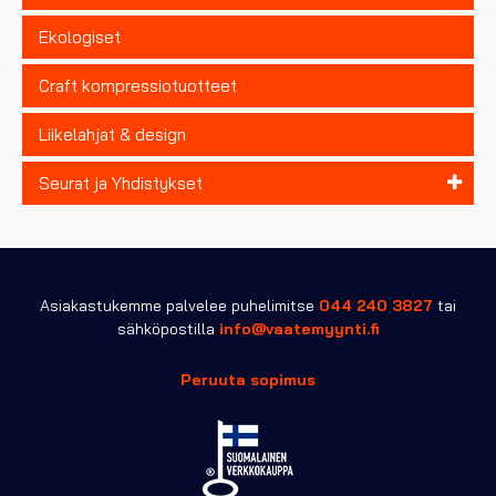
Ekologiset
Craft kompressiotuotteet
Liikelahjat & design
Seurat ja Yhdistykset
Asiakastukemme palvelee puhelimitse
044 240 3827
tai
sähköpostilla
info@vaatemyynti.fi
Peruuta sopimus