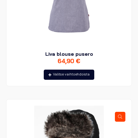
Liva blouse pusero
64,90
€
Tällä
Valitse vaihtoehdoista
tuotteella
on
useampi
muunnelma.
Voit
tehdä
valinnat
tuotteen
sivulla.