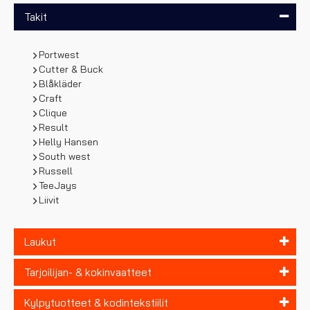
Takit
Portwest
Cutter & Buck
Blåkläder
Craft
Clique
Result
Helly Hansen
South west
Russell
TeeJays
Liivit
Laukut
Tarjoilijan- & kokinvaatteet
Kylpytuotteet & kodintekstiilit