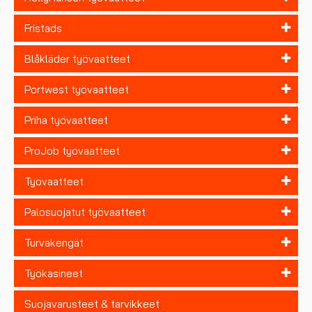
Fristads
Blåkläder työvaatteet
Portwest työvaatteet
Priha työvaatteet
ProJob työvaatteet
Työvaatteet
Palosuojatut työvaatteet
Turvakengät
Työkäsineet
Suojavarusteet & tarvikkeet