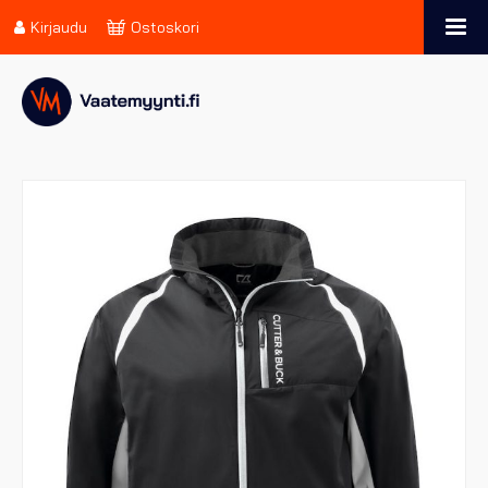
Kirjaudu
Ostoskori