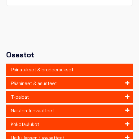
on
useampi
muunnelma.
Voit
tehdä
valinnat
tuotteen
sivulla.
Osastot
Painatukset & brodeeraukset
Päähineet & asusteet
T-paidat
Naisten työvaatteet
Kokotaulukot
HellyHansen työvaatteet