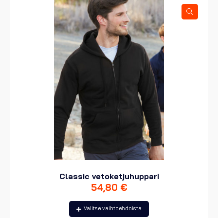
tehdä
valinnat
tuotteen
sivulla.
Classic vetoketjuhuppari
54,80
€
Tällä
Valitse vaihtoehdoista
tuotteella