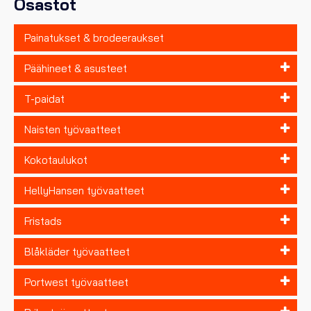
Osastot
Painatukset & brodeeraukset
Päähineet & asusteet
T-paidat
Naisten työvaatteet
Kokotaulukot
HellyHansen työvaatteet
Fristads
Blåkläder työvaatteet
Portwest työvaatteet