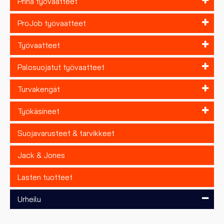
Priha työvaatteet
ProJob työvaatteet
Työvaatteet
Palosuojatut työvaatteet
Turvakengät
Työkäsineet
Suojavarusteet & tarvikkeet
Jack & Jones
Lasten tuotteet
Urheilu