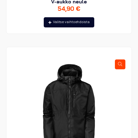
V-aukko neule
54,90
€
Tällä
Valitse vaihtoehdoista
tuotteella
on
useampi
muunnelma.
Voit
tehdä
valinnat
tuotteen
sivulla.