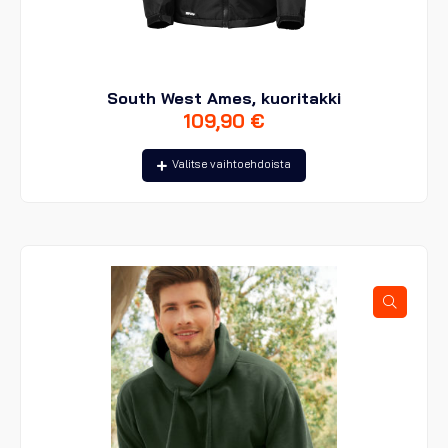
South West Ames, kuoritakki
109,90
€
Tällä
Valitse vaihtoehdoista
tuotteella
on
useampi
muunnelma.
Voit
tehdä
valinnat
tuotteen
sivulla.