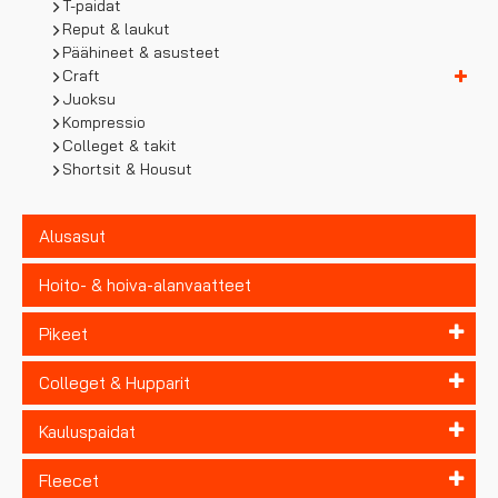
T-paidat
Reput & laukut
Päähineet & asusteet
Craft
Juoksu
Kompressio
Colleget & takit
Shortsit & Housut
Alusasut
Hoito- & hoiva-alanvaatteet
Pikeet
Colleget & Hupparit
Kauluspaidat
Fleecet