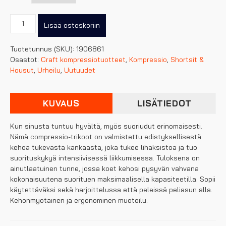
Craft
Lisää ostoskoriin
Pro
Control
Tuotetunnus (SKU):
1906861
kompressiohousut
Osastot:
Craft kompressiotuotteet
,
Kompressio
,
Shortsit &
junior
Housut
,
Urheilu
,
Uutuudet
määrä
KUVAUS
LISÄTIEDOT
Kun sinusta tuntuu hyvältä, myös suoriudut erinomaisesti.
Nämä compressio-trikoot on valmistettu edistyksellisestä
kehoa tukevasta kankaasta, joka tukee lihaksistoa ja tuo
suorituskykyä intensiivisessä liikkumisessa. Tuloksena on
ainutlaatuinen tunne, jossa koet kehosi pysyvän vahvana
kokonaisuutena suorituen maksimaalisella kapasiteetilla. Sopii
käytettäväksi sekä harjoittelussa että peleissä peliasun alla.
Kehonmyötäinen ja ergonominen muotoilu.