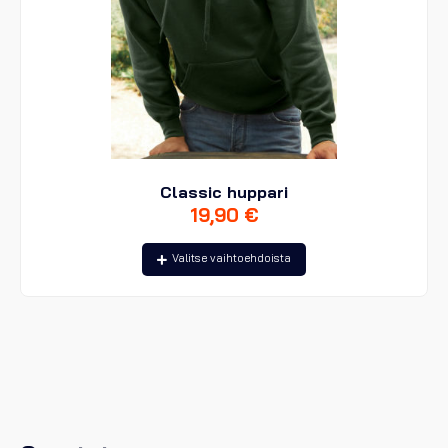
Classic huppari
19,90
€
Tällä
Valitse vaihtoehdoista
tuotteella
on
useampi
muunnelma.
Voit
tehdä
valinnat
tuotteen
sivulla.