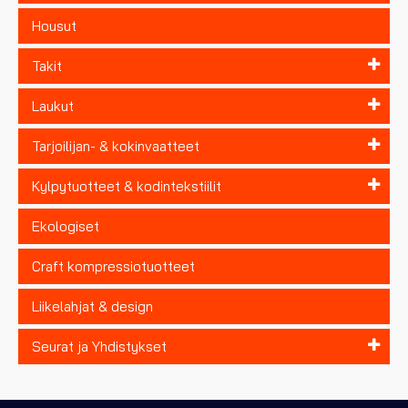
Housut
Takit
Laukut
Tarjoilijan- & kokinvaatteet
Kylpytuotteet & kodintekstiilit
Ekologiset
Craft kompressiotuotteet
Liikelahjat & design
Seurat ja Yhdistykset