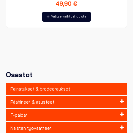
49,90
€
Tällä
Valitse vaihtoehdoista
tuotteella
on
useampi
muunnelma.
Voit
tehdä
valinnat
tuotteen
sivulla.
Osastot
Painatukset & brodeeraukset
Päähineet & asusteet
T-paidat
Naisten työvaatteet