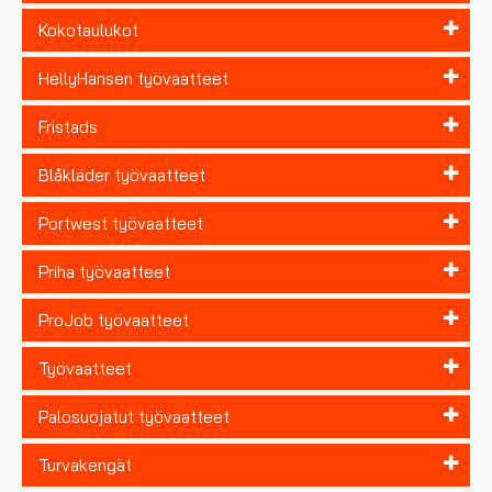
Kokotaulukot
HellyHansen työvaatteet
Fristads
Blåkläder työvaatteet
Portwest työvaatteet
Priha työvaatteet
ProJob työvaatteet
Työvaatteet
Palosuojatut työvaatteet
Turvakengät