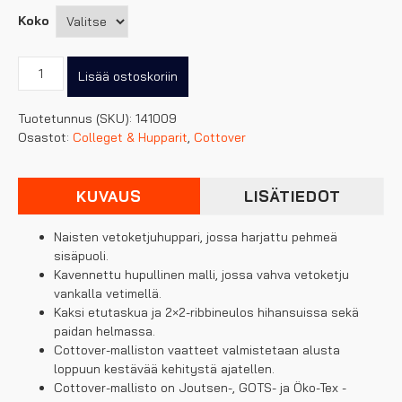
Koko
Cottover
Lisää ostoskoriin
naisten
vetoketjuhuppari
Tuotetunnus (SKU):
141009
määrä
Osastot:
Colleget & Hupparit
,
Cottover
KUVAUS
LISÄTIEDOT
Naisten vetoketjuhuppari, jossa harjattu pehmeä
sisäpuoli.
Kavennettu hupullinen malli, jossa vahva vetoketju
vankalla vetimellä.
Kaksi etutaskua ja 2×2-ribbineulos hihansuissa sekä
paidan helmassa.
Cottover-malliston vaatteet valmistetaan alusta
loppuun kestävää kehitystä ajatellen.
Cottover-mallisto on Joutsen-, GOTS- ja Öko-Tex -