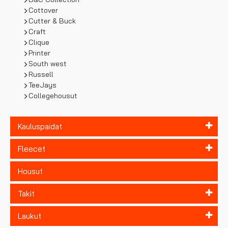
Cottover
Cutter & Buck
Craft
Clique
Printer
South west
Russell
TeeJays
Collegehousut
Kauluspaidat
Fleecet
Housut
Takit
Laukut