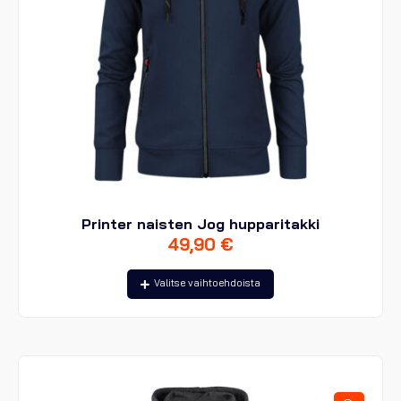
Printer naisten Jog hupparitakki
49,90
€
Tällä
Valitse vaihtoehdoista
tuotteella
on
useampi
muunnelma.
Voit
tehdä