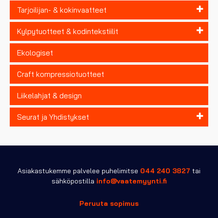
Tarjoilijan- & kokinvaatteet
Kylpytuotteet & kodintekstiilit
Ekologiset
Craft kompressiotuotteet
Liikelahjat & design
Seurat ja Yhdistykset
Asiakastukemme palvelee puhelimitse
044 240 3827
tai
sähköpostilla
info@vaatemyynti.fi
Peruuta sopimus