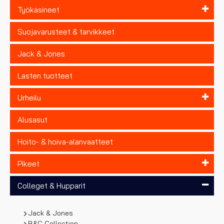
Työkäsineet
Suojavarusteet & tarvikkeet
Jack & Jones
Lasten tuotteet
Urheilu
Alusasut
Hoito- & hoiva-alanvaatteet
Pikeet
Colleget & Hupparit
Jack & Jones
B&C Collection