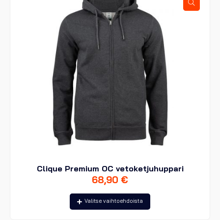
valinnat
tuotteen
sivulla.
Clique Premium OC vetoketjuhuppari
68,90
€
Tällä
Valitse vaihtoehdoista
tuotteella
on