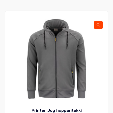
useampi
muunnelma.
Voit
tehdä
valinnat
tuotteen
sivulla.
Printer Jog hupparitakki