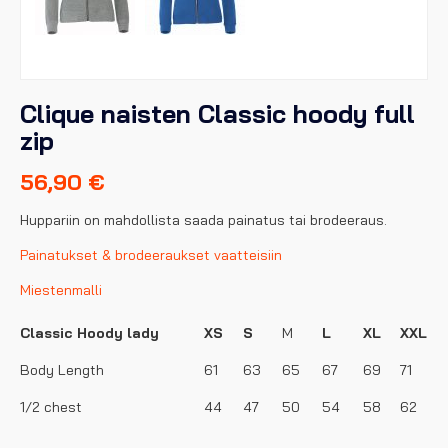
Clique naisten Classic hoody full
zip
56,90
€
Huppariin on mahdollista saada painatus tai brodeeraus.
Painatukset & brodeeraukset vaatteisiin
Miestenmalli
Classic Hoody lady
XS
S
M
L
XL
XXL
Body Length
61
63
65
67
69
71
1/2 chest
44
47
50
54
58
62