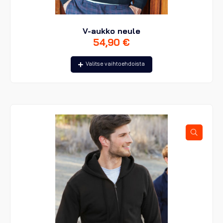
V-aukko neule
54,90
€
Tällä
Valitse vaihtoehdoista
tuotteella
on
useampi
muunnelma.
Voit
tehdä
valinnat
tuotteen
sivulla.