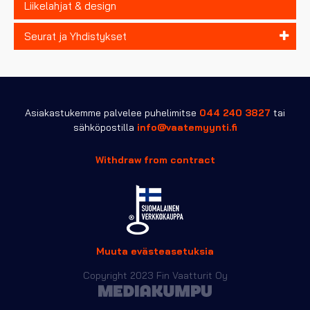
Liikelahjat & design
Seurat ja Yhdistykset
Asiakastukemme palvelee puhelimitse
044 240 3827
tai
sähköpostilla
info@vaatemyynti.fi
Withdraw from contract
Muuta evästeasetuksia
Copyright 2023 Fin Vaatturit Oy