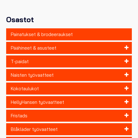
valinnat
tuotteen
sivulla.
Osastot
Painatukset & brodeeraukset
Päähineet & asusteet
T-paidat
Naisten työvaatteet
Kokotaulukot
HellyHansen työvaatteet
Fristads
Blåkläder työvaatteet