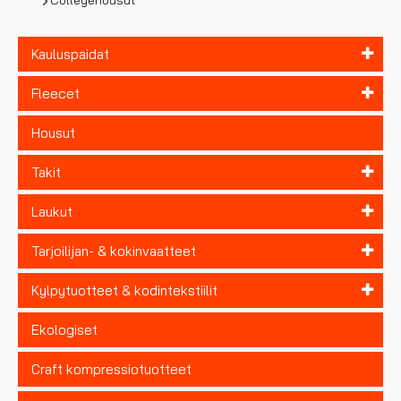
Collegehousut
Kauluspaidat
Fleecet
Housut
Takit
Laukut
Tarjoilijan- & kokinvaatteet
Kylpytuotteet & kodintekstiilit
Ekologiset
Craft kompressiotuotteet