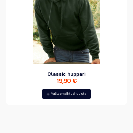
Classic huppari
19,90
€
Tällä
Valitse vaihtoehdoista
tuotteella
on
useampi
muunnelma.
Voit
tehdä