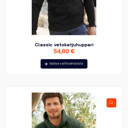
Classic vetoketjuhuppari
54,80
€
Tällä
Valitse vaihtoehdoista
tuotteella
on
useampi
muunnelma.
Voit
tehdä
valinnat
tuotteen
sivulla.