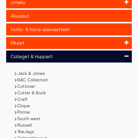
Urheilu
Alusasut
Hoito- & hoiva-alanvaatteet
Pikeet
Colleget & Hupparit
Jack & Jones
B&C Collection
Cottover
Cutter & Buck
Craft
Clique
Printer
South west
Russell
TeeJays