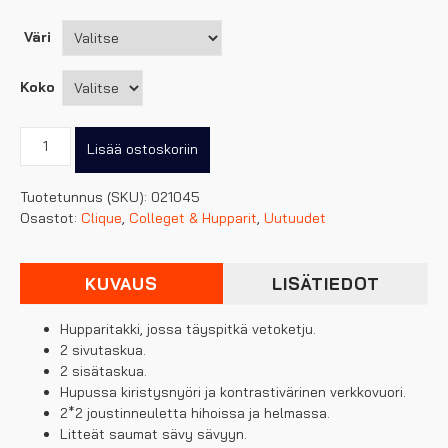
Väri
Koko
Clique
Lisää ostoskoriin
naisten
Classic
Tuotetunnus (SKU):
021045
hoody
Osastot:
Clique
,
Colleget & Hupparit
,
Uutuudet
full
zip
määrä
KUVAUS
LISÄTIEDOT
Hupparitakki, jossa täyspitkä vetoketju.
2 sivutaskua.
2 sisätaskua.
Hupussa kiristysnyöri ja kontrastivärinen verkkovuori.
2*2 joustinneuletta hihoissa ja helmassa.
Litteät saumat sävy sävyyn.