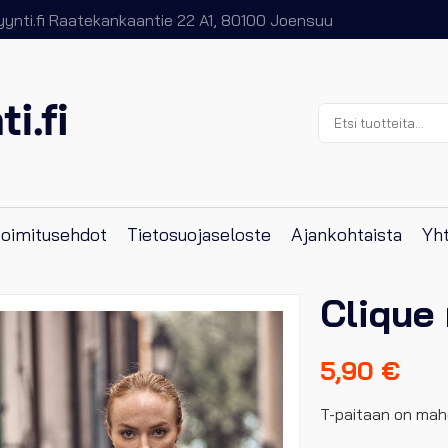
nti.fi
Raatekankaantie 22 A1, 80100 Joensuu
Etsi:
 toimitusehdot
Tietosuojaseloste
Ajankohtaista
Yht
Clique
5,90
€
T-paitaan on mahd