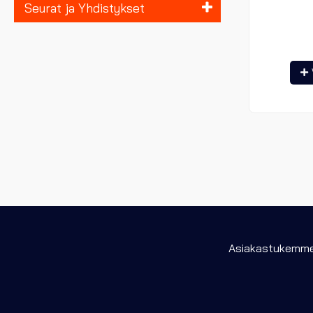
Seurat ja Yhdistykset
Asiakastukemme 