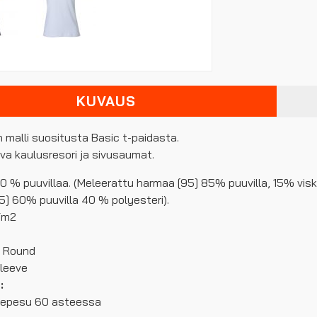
KUVAUS
 malli suositusta Basic t-paidasta.
va kaulusresori ja sivusaumat.
100 % puuvillaa. (Meleerattu harmaa [95] 85% puuvilla, 15% visk
] 60% puuvilla 40 % polyesteri).
/m2
: Round
Sleeve
:
nepesu 60 asteessa