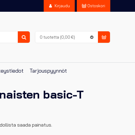
Kirjaudu
Ostoskori
0 tuotetta
(0,00 €)
Haku
eystiedot
Tarjouspyynnöt
 naisten basic-T
ollista saada painatus.