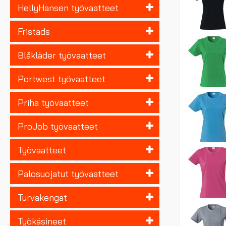
HellyHansen työvaatteet
Fristads
Blåkläder työvaatteet
Portwest työvaatteet
Priha työvaatteet
ProJob työvaatteet
Työvaatteet
Palosuojatut työvaatteet
Turvakengät
Työkäsineet