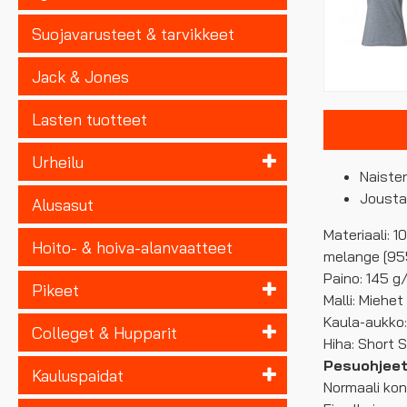
Suojavarusteet & tarvikkeet
Jack & Jones
Lasten tuotteet
Urheilu
Naisten
Jousta
Alusasut
Materiaali: 
Hoito- & hoiva-alanvaatteet
melange [955
Paino: 145 g
Pikeet
Malli: Miehet
Kaula-aukko
Colleget & Hupparit
Hiha: Short 
Pesuohjeet
Kauluspaidat
Normaali ko