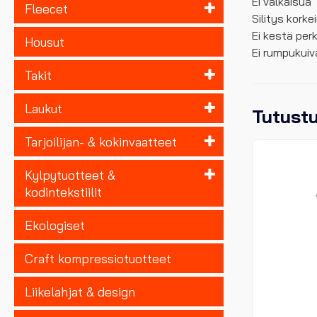
Ei valkaisua
Fleecet
Silitys korke
Ei kestä per
Housut
Ei rumpukui
Takit
Laukut
Tutust
Tarjoilijan- & kokinvaatteet
Kylpytuotteet &
kodintekstiilit
Ekologiset
Craft kompressiotuotteet
Liikelahjat & design