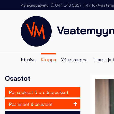
Asiakaspalvelu
044 240 3827
info@vaatemyy
Etusivu
Kauppa
Yrityskauppa
Tilaus- ja
Osastot
Painatukset & brodeeraukset
Päähineet & asusteet