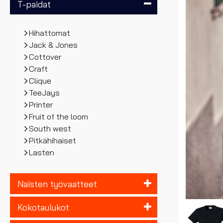
T-paidat
Hihattomat
Jack & Jones
Cottover
Craft
Clique
TeeJays
Printer
Fruit of the loom
South west
Pitkähihaiset
Lasten
Naisten työvaatteet
Kokotaulukot