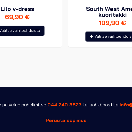
Lilo v-dress
South West Am
kuoritakki
69,90
€
109,90
€
Tällä
Valitse vaihtoehdoista
tuotteella
Valitse vaihtoehdois
on
useampi
muunnelma.
Voit
tehdä
valinnat
tuotteen
sivulla.
palvelee puhelimitse
044 240 3827
tai sähköpostilla
info
Peruuta sopimus