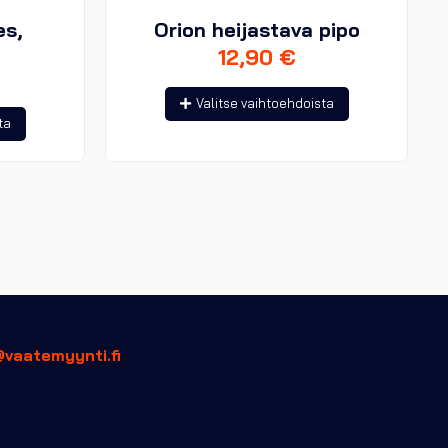
es,
Orion heijastava pipo
12,90
€
Tällä
Valitse vaihtoehdoista
Tällä
tuotteella
ta
tuotteella
on
on
useampi
useampi
muunnelma.
muunnelma.
Voit
Voit
tehdä
tehdä
valinnat
valinnat
tuotteen
tuotteen
sivulla.
sivulla.
@vaatemyynti.fi