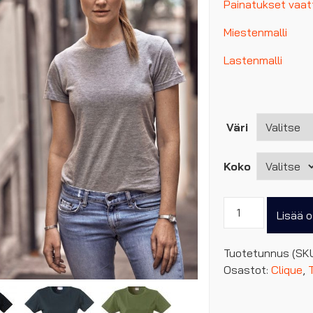
Painatukset vaatt
Miestenmalli
Lastenmalli
Väri
Koko
Clique
Lisää o
naisten
basic-
Tuotetunnus (SK
T
Osastot:
Clique
,
määrä