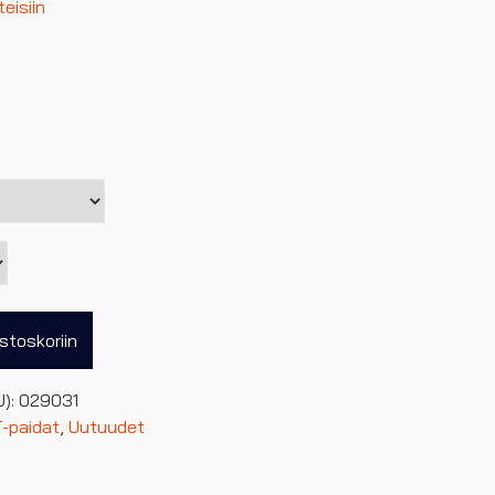
eisiin
stoskoriin
U):
029031
T-paidat
,
Uutuudet