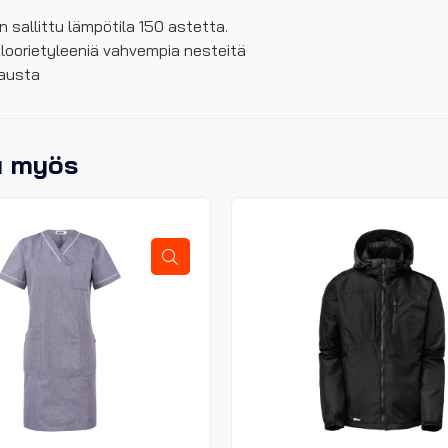
in sallittu lämpötila 150 astetta.
kloorietyleeniä vahvempia nesteitä
vausta
u myös